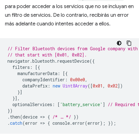
para poder acceder a los servicios que no se incluyan en
un filtro de servicios. De lo contrario, recibirás un error
más adelante cuando intentes acceder a ellos.
// Filter Bluetooth devices from Google company with
// that start with [0x01, 0x02].
navigator
.
bluetooth
.
requestDevice
({
filters
:
[{
manufacturerData
:
[{
companyIdentifier
:
0x00e0
,
dataPrefix
:
new
Uint8Array
([
0x01
,
0x02
])
}]
}],
optionalServices
:
[
'battery_service'
]
// Required 
})
.
then
(
device
=
>
{
/* … */
})
.
catch
(
error
=
>
{
console
.
error
(
error
);
});