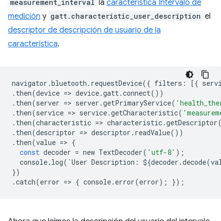
measurement_interval
la
característica Intervalo de
medición
y
gatt.characteristic_user_description
el
descriptor de descripción de usuario de la
característica
.
navigator
.
bluetooth
.
requestDevice
({
filters
:
[{
serv
.
then
(
device
=
>
device
.
gatt
.
connect
())
.
then
(
server
=
>
server
.
getPrimaryService
(
'health_the
.
then
(
service
=
>
service
.
getCharacteristic
(
'measurem
.
then
(
characteristic
=
>
characteristic
.
getDescriptor
.
then
(
descriptor
=
>
descriptor
.
readValue
())
.
then
(
value
=
>
{
const
decoder
=
new
TextDecoder
(
'utf-8'
);
console
.
log
(
`
User
Description
:
$
{
decoder
.
decode
(
va
})
.
catch
(
error
=
>
{
console
.
error
(
error
);
});