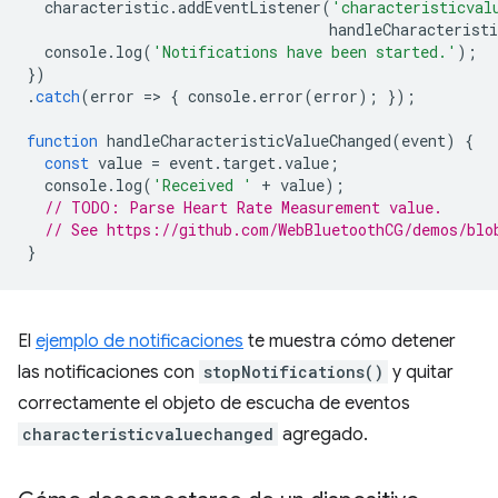
characteristic
.
addEventListener
(
'characteristicval
handleCharacteristi
console
.
log
(
'Notifications have been started.'
);
})
.
catch
(
error
=
>
{
console
.
error
(
error
);
});
function
handleCharacteristicValueChanged
(
event
)
{
const
value
=
event
.
target
.
value
;
console
.
log
(
'Received '
+
value
);
// TODO: Parse Heart Rate Measurement value.
// See https://github.com/WebBluetoothCG/demos/blo
}
El
ejemplo de notificaciones
te muestra cómo detener
las notificaciones con
stopNotifications()
y quitar
correctamente el objeto de escucha de eventos
characteristicvaluechanged
agregado.