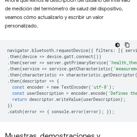
Ahora que leímos la descripción del usuario del intervalo
de medición del termómetro de salud del dispositivo,
veamos cómo actualizarlo y escribir un valor
personalizado.
navigator
.
bluetooth
.
requestDevice
({
filters
:
[{
serv
.
then
(
device
=
>
device
.
gatt
.
connect
())
.
then
(
server
=
>
server
.
getPrimaryService
(
'health_the
.
then
(
service
=
>
service
.
getCharacteristic
(
'measurem
.
then
(
characteristic
=
>
characteristic
.
getDescriptor
.
then
(
descriptor
=
>
{
const
encoder
=
new
TextEncoder
(
'utf-8'
);
const
userDescription
=
encoder
.
encode
(
'Defines th
return
descriptor
.
writeValue
(
userDescription
);
})
.
catch
(
error
=
>
{
console
.
error
(
error
);
});
Muestras
,
demostraciones y