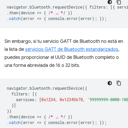
navigator
.
bluetooth
.
requestDevice
({
filters
:
[{
serv
.
then
(
device
=
>
{
/* … */
})
.
catch
(
error
=
>
{
console
.
error
(
error
);
});
Sin embargo, si tu servicio GATT de Bluetooth no está en
la lista de
servicios GATT de Bluetooth estandarizados
,
puedes proporcionar el UUID de Bluetooth completo o
una forma abreviada de 16 o 32 bits.
navigator
.
bluetooth
.
requestDevice
({
filters
:
[{
services
:
[
0x1234
,
0x12345678
,
'99999999-0000-10
}]
})
.
then
(
device
=
>
{
/* … */
})
.
catch
(
error
=
>
{
console
.
error
(
error
);
});