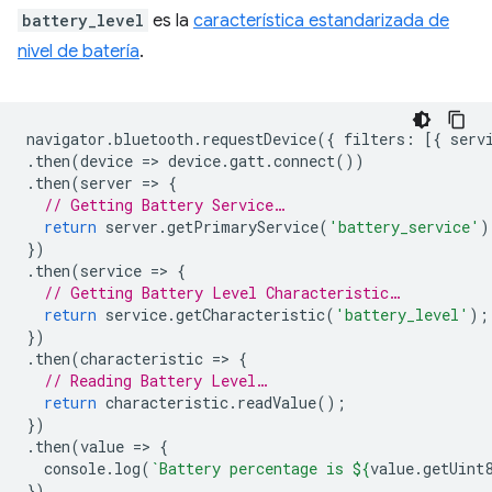
battery_level
es la
característica estandarizada de
nivel de batería
.
navigator
.
bluetooth
.
requestDevice
({
filters
:
[{
serv
.
then
(
device
=
>
device
.
gatt
.
connect
())
.
then
(
server
=
>
{
// Getting Battery Service…
return
server
.
getPrimaryService
(
'battery_service'
)
})
.
then
(
service
=
>
{
// Getting Battery Level Characteristic…
return
service
.
getCharacteristic
(
'battery_level'
);
})
.
then
(
characteristic
=
>
{
// Reading Battery Level…
return
characteristic
.
readValue
();
})
.
then
(
value
=
>
{
console
.
log
(
`Battery percentage is 
${
value
.
getUint
})