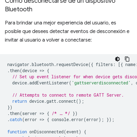
Cómo desconectarse de un dispositivo
Bluetooth
Para brindar una mejor experiencia del usuario, es
posible que desees detectar eventos de desconexión e
invitar al usuario a volver a conectarse:
navigator
.
bluetooth
.
requestDevice
({
filters
:
[{
name
.
then
(
device
=
>
{
// Set up event listener for when device gets disco
device
.
addEventListener
(
'gattserverdisconnected'
,
// Attempts to connect to remote GATT Server.
return
device
.
gatt
.
connect
();
})
.
then
(
server
=
>
{
/* … */
})
.
catch
(
error
=
>
{
console
.
error
(
error
);
});
function
onDisconnected
(
event
)
{