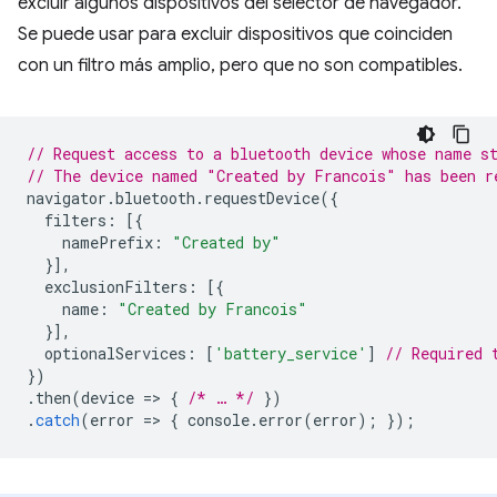
excluir algunos dispositivos del selector de navegador.
Se puede usar para excluir dispositivos que coinciden
con un filtro más amplio, pero que no son compatibles.
// Request access to a bluetooth device whose name s
// The device named "Created by Francois" has been r
navigator
.
bluetooth
.
requestDevice
({
filters
:
[{
namePrefix
:
"Created by"
}],
exclusionFilters
:
[{
name
:
"Created by Francois"
}],
optionalServices
:
[
'battery_service'
]
// Required 
})
.
then
(
device
=
>
{
/* … */
})
.
catch
(
error
=
>
{
console
.
error
(
error
);
});