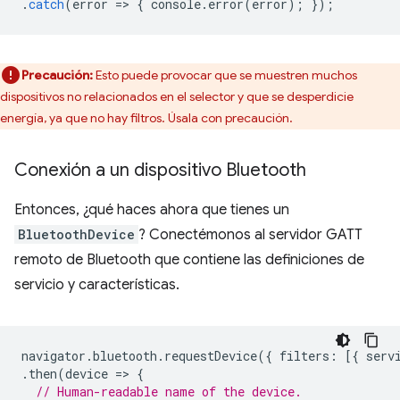
.
catch
(
error
=
>
{
console
.
error
(
error
);
});
Precaución:
Esto puede provocar que se muestren muchos
dispositivos no relacionados en el selector y que se desperdicie
energía, ya que no hay filtros. Úsala con precaución.
Conexión a un dispositivo Bluetooth
Entonces, ¿qué haces ahora que tienes un
BluetoothDevice
? Conectémonos al servidor GATT
remoto de Bluetooth que contiene las definiciones de
servicio y características.
navigator
.
bluetooth
.
requestDevice
({
filters
:
[{
serv
.
then
(
device
=
>
{
// Human-readable name of the device.