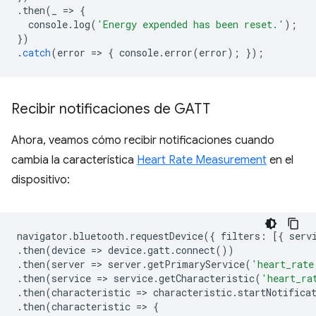
.
then
(
_
=
>
{
console
.
log
(
'Energy expended has been reset.'
);
})
.
catch
(
error
=
>
{
console
.
error
(
error
);
});
Recibir notificaciones de GATT
Ahora, veamos cómo recibir notificaciones cuando
cambia la característica
Heart Rate Measurement
en el
dispositivo:
navigator
.
bluetooth
.
requestDevice
({
filters
:
[{
serv
.
then
(
device
=
>
device
.
gatt
.
connect
())
.
then
(
server
=
>
server
.
getPrimaryService
(
'heart_rate
.
then
(
service
=
>
service
.
getCharacteristic
(
'heart_ra
.
then
(
characteristic
=
>
characteristic
.
startNotifica
.
then
(
characteristic
=
>
{