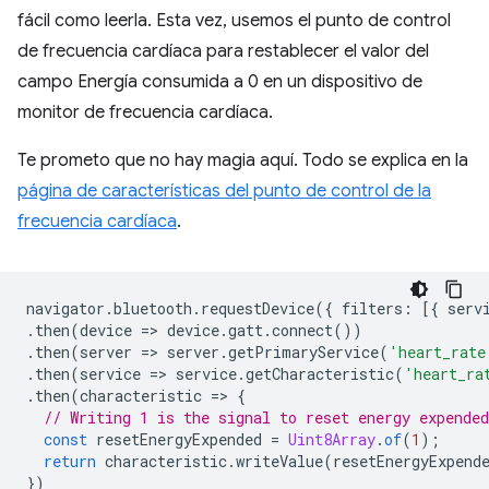
fácil como leerla. Esta vez, usemos el punto de control
de frecuencia cardíaca para restablecer el valor del
campo Energía consumida a 0 en un dispositivo de
monitor de frecuencia cardíaca.
Te prometo que no hay magia aquí. Todo se explica en la
página de características del punto de control de la
frecuencia cardíaca
.
navigator
.
bluetooth
.
requestDevice
({
filters
:
[{
serv
.
then
(
device
=
>
device
.
gatt
.
connect
())
.
then
(
server
=
>
server
.
getPrimaryService
(
'heart_rate
.
then
(
service
=
>
service
.
getCharacteristic
(
'heart_ra
.
then
(
characteristic
=
>
{
// Writing 1 is the signal to reset energy expended
const
resetEnergyExpended
=
Uint8Array
.
of
(
1
);
return
characteristic
.
writeValue
(
resetEnergyExpend
})