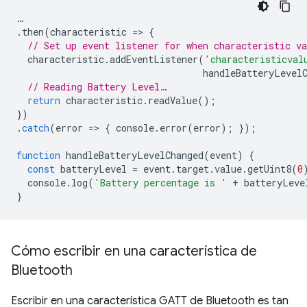
…
.
then
(
characteristic
=
>
{
// Set up event listener for when characteristic va
characteristic
.
addEventListener
(
'characteristicval
handleBatteryLevel
// Reading Battery Level…
return
characteristic
.
readValue
();
})
.
catch
(
error
=
>
{
console
.
error
(
error
);
});
function
handleBatteryLevelChanged
(
event
)
{
const
batteryLevel
=
event
.
target
.
value
.
getUint8
(
0
console
.
log
(
'Battery percentage is '
+
batteryLeve
}
Cómo escribir en una característica de
Bluetooth
Escribir en una característica GATT de Bluetooth es tan