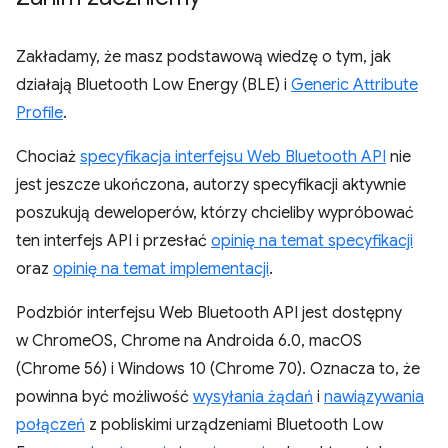
Zakładamy, że masz podstawową wiedzę o tym, jak
działają Bluetooth Low Energy (BLE) i
Generic Attribute
Profile
.
Chociaż
specyfikacja interfejsu Web Bluetooth API
nie
jest jeszcze ukończona, autorzy specyfikacji aktywnie
poszukują deweloperów, którzy chcieliby wypróbować
ten interfejs API i przesłać
opinię na temat specyfikacji
oraz
opinię na temat implementacji
.
Podzbiór interfejsu Web Bluetooth API jest dostępny
w ChromeOS, Chrome na Androida 6.0, macOS
(Chrome 56) i Windows 10 (Chrome 70). Oznacza to, że
powinna być możliwość
wysyłania żądań
i
nawiązywania
połączeń
z pobliskimi urządzeniami Bluetooth Low