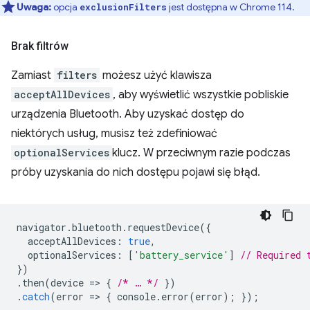
Uwaga:
opcja
jest dostępna w Chrome 114.
exclusionFilters
Brak filtrów
Zamiast
filters
możesz użyć klawisza
acceptAllDevices
, aby wyświetlić wszystkie pobliskie
urządzenia Bluetooth. Aby uzyskać dostęp do
niektórych usług, musisz też zdefiniować
optionalServices
klucz. W przeciwnym razie podczas
próby uzyskania do nich dostępu pojawi się błąd.
navigator
.
bluetooth
.
requestDevice
({
acceptAllDevices
:
true
,
optionalServices
:
[
'battery_service'
]
// Required 
})
.
then
(
device
=
>
{
/* … */
})
.
catch
(
error
=
>
{
console
.
error
(
error
);
});