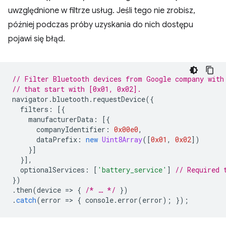
uwzględnione w filtrze usług. Jeśli tego nie zrobisz,
później podczas próby uzyskania do nich dostępu
pojawi się błąd.
// Filter Bluetooth devices from Google company with
// that start with [0x01, 0x02].
navigator
.
bluetooth
.
requestDevice
({
filters
:
[{
manufacturerData
:
[{
companyIdentifier
:
0x00e0
,
dataPrefix
:
new
Uint8Array
([
0x01
,
0x02
])
}]
}],
optionalServices
:
[
'battery_service'
]
// Required 
})
.
then
(
device
=
>
{
/* … */
})
.
catch
(
error
=
>
{
console
.
error
(
error
);
});