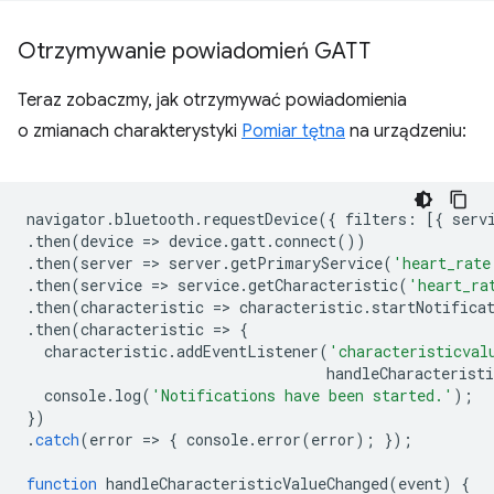
Otrzymywanie powiadomień GATT
Teraz zobaczmy, jak otrzymywać powiadomienia
o zmianach charakterystyki
Pomiar tętna
na urządzeniu:
navigator
.
bluetooth
.
requestDevice
({
filters
:
[{
serv
.
then
(
device
=
>
device
.
gatt
.
connect
())
.
then
(
server
=
>
server
.
getPrimaryService
(
'heart_rate
.
then
(
service
=
>
service
.
getCharacteristic
(
'heart_ra
.
then
(
characteristic
=
>
characteristic
.
startNotifica
.
then
(
characteristic
=
>
{
characteristic
.
addEventListener
(
'characteristicval
handleCharacteristi
console
.
log
(
'Notifications have been started.'
);
})
.
catch
(
error
=
>
{
console
.
error
(
error
);
});
function
handleCharacteristicValueChanged
(
event
)
{