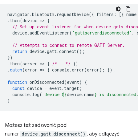
navigator
.
bluetooth
.
requestDevice
({
filters
:
[{
name
.
then
(
device
=
>
{
// Set up event listener for when device gets disco
device
.
addEventListener
(
'gattserverdisconnected'
,
// Attempts to connect to remote GATT Server.
return
device
.
gatt
.
connect
();
})
.
then
(
server
=
>
{
/* … */
})
.
catch
(
error
=
>
{
console
.
error
(
error
);
});
function
onDisconnected
(
event
)
{
const
device
=
event
.
target
;
console
.
log
(
`Device 
${
device
.
name
}
 is disconnected
}
Możesz też zadzwonić pod
numer
device.gatt.disconnect()
, aby odłączyć