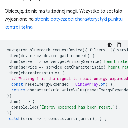
Obiecuję, że nie ma tu żadnej magii. Wszystko to zostało
wyjaśnione na
stronie dotyczącej charakterystyki punktu
kontroli tętna
.
navigator
.
bluetooth
.
requestDevice
({
filters
:
[{
serv
.
then
(
device
=
>
device
.
gatt
.
connect
())
.
then
(
server
=
>
server
.
getPrimaryService
(
'heart_rate
.
then
(
service
=
>
service
.
getCharacteristic
(
'heart_ra
.
then
(
characteristic
=
>
{
// Writing 1 is the signal to reset energy expended
const
resetEnergyExpended
=
Uint8Array
.
of
(
1
);
return
characteristic
.
writeValue
(
resetEnergyExpend
})
.
then
(
_
=
>
{
console
.
log
(
'Energy expended has been reset.'
);
})
.
catch
(
error
=
>
{
console
.
error
(
error
);
});