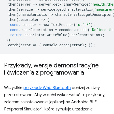
.
then
(
server
=
>
server
.
getPrimaryService
(
'health_the
.
then
(
service
=
>
service
.
getCharacteristic
(
'measurem
.
then
(
characteristic
=
>
characteristic
.
getDescriptor
.
then
(
descriptor
=
>
{
const
encoder
=
new
TextEncoder
(
'utf-8'
);
const
userDescription
=
encoder
.
encode
(
'Defines th
return
descriptor
.
writeValue
(
userDescription
);
})
.
catch
(
error
=
>
{
console
.
error
(
error
);
});
Przykłady
,
wersje demonstracyjne
i ćwiczenia z programowania
Wszystkie
przykłady Web Bluetooth
poniżej zostały
przetestowane. Aby w pełni wykorzystać te przykłady,
zalecam zainstalowanie [aplikacji na Androida BLE
Peripheral Simulator], która symuluje urządzenie