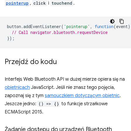
pointerup
,
click
i
touchend
.
button
.
addEventListener
(
'pointerup'
,
function
(
event
)
// Call navigator.bluetooth.requestDevice
});
Przejdź do kodu
Interfejs Web Bluetooth API w dużej mierze opiera się na
obietnicach
JavaScript. Jeśli nie znasz tego pojęcia,
zapoznaj się z tym
samouczkiem dotyczącym obietnic
.
Jeszcze jedno:
() => {}
to funkcje strzałkowe
ECMAScript 2015.
Żądanie dostępu do urządzeń Bluetooth