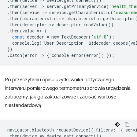
.
then
(
device
=
>
device
.
gatt
.
connect
())
.
then
(
server
=
>
server
.
getPrimaryService
(
'health_the
.
then
(
service
=
>
service
.
getCharacteristic
(
'measurem
.
then
(
characteristic
=
>
characteristic
.
getDescriptor
.
then
(
descriptor
=
>
descriptor
.
readValue
())
.
then
(
value
=
>
{
const
decoder
=
new
TextDecoder
(
'utf-8'
);
console
.
log
(
`
User
Description
:
$
{
decoder
.
decode
(
va
})
.
catch
(
error
=
>
{
console
.
error
(
error
);
});
Po przeczytaniu opisu użytkownika dotyczącego
interwału pomiarowego termometru zdrowia urządzenia
zobaczmy, jak go zaktualizować i zapisać wartość
niestandardową.
navigator
.
bluetooth
.
requestDevice
({
filters
:
[{
serv
.
then
(
device
=
>
device
.
gatt
.
connect
())