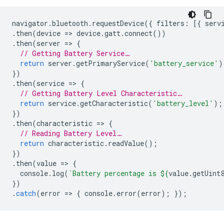
navigator
.
bluetooth
.
requestDevice
({
filters
:
[{
serv
.
then
(
device
=
>
device
.
gatt
.
connect
())
.
then
(
server
=
>
{
// Getting Battery Service…
return
server
.
getPrimaryService
(
'battery_service'
)
})
.
then
(
service
=
>
{
// Getting Battery Level Characteristic…
return
service
.
getCharacteristic
(
'battery_level'
);
})
.
then
(
characteristic
=
>
{
// Reading Battery Level…
return
characteristic
.
readValue
();
})
.
then
(
value
=
>
{
console
.
log
(
`Battery percentage is 
${
value
.
getUint
})
.
catch
(
error
=
>
{
console
.
error
(
error
);
});