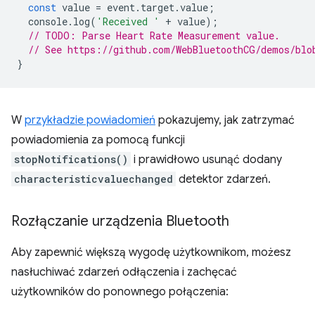
const
value
=
event
.
target
.
value
;
console
.
log
(
'Received '
+
value
);
// TODO: Parse Heart Rate Measurement value.
// See https://github.com/WebBluetoothCG/demos/blo
}
W
przykładzie powiadomień
pokazujemy, jak zatrzymać
powiadomienia za pomocą funkcji
stopNotifications()
i prawidłowo usunąć dodany
characteristicvaluechanged
detektor zdarzeń.
Rozłączanie urządzenia Bluetooth
Aby zapewnić większą wygodę użytkownikom, możesz
nasłuchiwać zdarzeń odłączenia i zachęcać
użytkowników do ponownego połączenia: