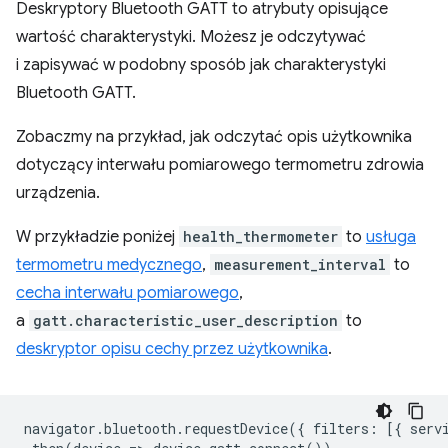
Deskryptory Bluetooth GATT to atrybuty opisujące
wartość charakterystyki. Możesz je odczytywać
i zapisywać w podobny sposób jak charakterystyki
Bluetooth GATT.
Zobaczmy na przykład, jak odczytać opis użytkownika
dotyczący interwału pomiarowego termometru zdrowia
urządzenia.
W przykładzie poniżej
health_thermometer
to
usługa
termometru medycznego
,
measurement_interval
to
cecha interwału pomiarowego
,
a
gatt.characteristic_user_description
to
deskryptor opisu cechy przez użytkownika
.
navigator
.
bluetooth
.
requestDevice
({
filters
:
[{
serv