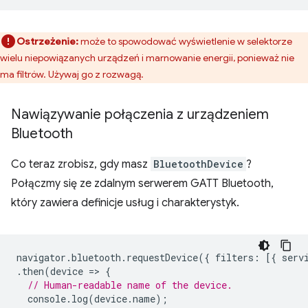
Ostrzeżenie:
może to spowodować wyświetlenie w selektorze
wielu niepowiązanych urządzeń i marnowanie energii, ponieważ nie
ma filtrów. Używaj go z rozwagą.
Nawiązywanie połączenia z urządzeniem
Bluetooth
Co teraz zrobisz, gdy masz
BluetoothDevice
?
Połączmy się ze zdalnym serwerem GATT Bluetooth,
który zawiera definicje usług i charakterystyk.
navigator
.
bluetooth
.
requestDevice
({
filters
:
[{
serv
.
then
(
device
=
>
{
// Human-readable name of the device.
console
.
log
(
device
.
name
);