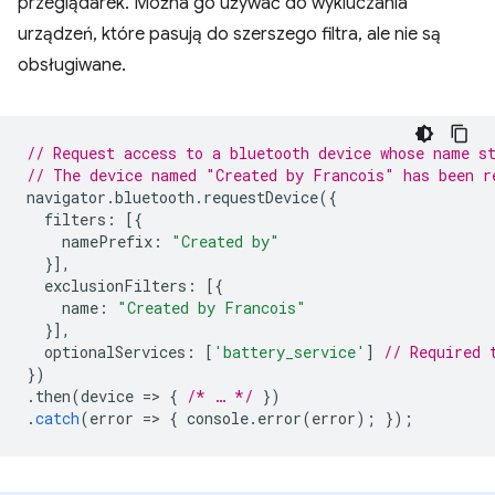
przeglądarek. Można go używać do wykluczania
urządzeń, które pasują do szerszego filtra, ale nie są
obsługiwane.
// Request access to a bluetooth device whose name s
// The device named "Created by Francois" has been r
navigator
.
bluetooth
.
requestDevice
({
filters
:
[{
namePrefix
:
"Created by"
}],
exclusionFilters
:
[{
name
:
"Created by Francois"
}],
optionalServices
:
[
'battery_service'
]
// Required 
})
.
then
(
device
=
>
{
/* … */
})
.
catch
(
error
=
>
{
console
.
error
(
error
);
});