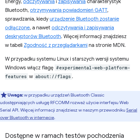
Energy,
odczytywania
i
zapisywania
charakterystyk
Bluetooth,
otrzymywania powiadomień GATT
,
sprawdzania, kiedy
urządzenie Bluetooth zostanie
odłączone
, a nawet
odczytywania i zapisywania
deskryptorów Bluetooth
. Więcej informacji znajdziesz
w tabeli
Zgodność z przeglądarkami
na stronie MDN.
W przypadku systemu Linux i starszych wersji systemu
Windows włącz flagę
#experimental-web-platform-
features
w
about://flags
.
Uwaga:
w przypadku urządzeń Bluetooth Classic
udostępniających usługę RFCOMM rozważ użycie interfejsu Web
Serial API. Więcej informacji znajdziesz w naszym przewodniku
Serial
over Bluetooth w internecie
.
Dostępne w ramach testów pochodzenia