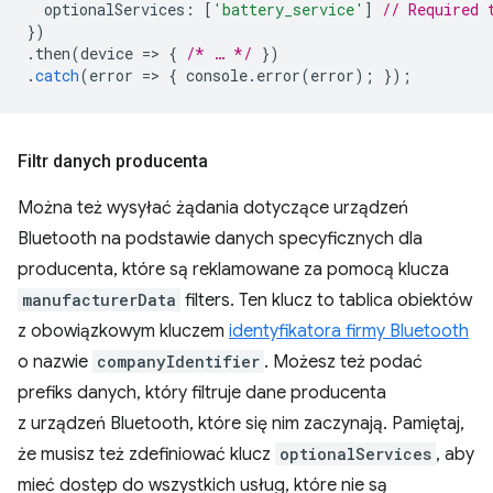
optionalServices
:
[
'battery_service'
]
// Required 
})
.
then
(
device
=
>
{
/* … */
})
.
catch
(
error
=
>
{
console
.
error
(
error
);
});
Filtr danych producenta
Można też wysyłać żądania dotyczące urządzeń
Bluetooth na podstawie danych specyficznych dla
producenta, które są reklamowane za pomocą klucza
manufacturerData
filters. Ten klucz to tablica obiektów
z obowiązkowym kluczem
identyfikatora firmy Bluetooth
o nazwie
companyIdentifier
. Możesz też podać
prefiks danych, który filtruje dane producenta
z urządzeń Bluetooth, które się nim zaczynają. Pamiętaj,
że musisz też zdefiniować klucz
optionalServices
, aby
mieć dostęp do wszystkich usług, które nie są