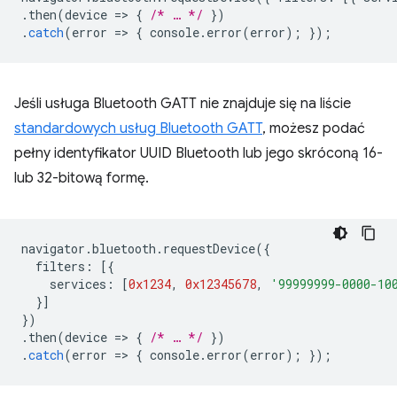
.
then
(
device
=
>
{
/* … */
})
.
catch
(
error
=
>
{
console
.
error
(
error
);
});
Jeśli usługa Bluetooth GATT nie znajduje się na liście
standardowych usług Bluetooth GATT
, możesz podać
pełny identyfikator UUID Bluetooth lub jego skróconą 16-
lub 32-bitową formę.
navigator
.
bluetooth
.
requestDevice
({
filters
:
[{
services
:
[
0x1234
,
0x12345678
,
'99999999-0000-10
}]
})
.
then
(
device
=
>
{
/* … */
})
.
catch
(
error
=
>
{
console
.
error
(
error
);
});