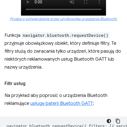
Prośba o potwierdzenie przez użytkownika urządzenia Bluetooth.
Funkcja
navigator.bluetooth.requestDevice()
przyjmuje obowiązkowy obiekt, który definiuje filtry. Te
filtry służą do zwracania tylko urządzeń, które pasują do
niektórych reklamowanych usług Bluetooth GATT lub
nazwy urządzenia.
Filtr usług
Na przykład aby poprosić o urządzenia Bluetooth
reklamujące
usługę baterii Bluetooth GATT
:
navigator
.
bluetooth
.
requestDevice
({
filters
:
[{
serv