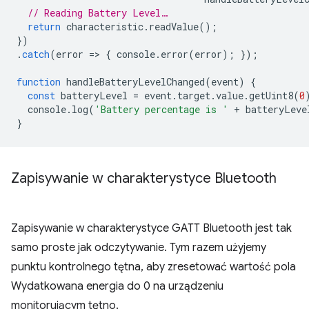
// Reading Battery Level…
return
characteristic
.
readValue
();
})
.
catch
(
error
=
>
{
console
.
error
(
error
);
});
function
handleBatteryLevelChanged
(
event
)
{
const
batteryLevel
=
event
.
target
.
value
.
getUint8
(
0
console
.
log
(
'Battery percentage is '
+
batteryLeve
}
Zapisywanie w charakterystyce Bluetooth
Zapisywanie w charakterystyce GATT Bluetooth jest tak
samo proste jak odczytywanie. Tym razem użyjemy
punktu kontrolnego tętna, aby zresetować wartość pola
Wydatkowana energia do 0 na urządzeniu
monitorującym tętno.