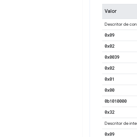
Valor
Descritor de co
0x09
0x02
0x0039
0x02
0x01
0x00
0b1010000
0x32
Descritor de int
0x09