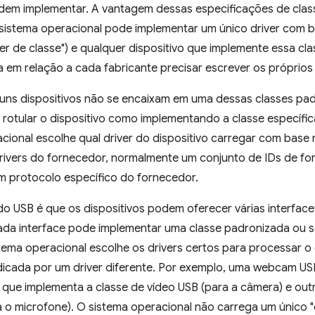
odem implementar. A vantagem dessas especificações de class
sistema operacional pode implementar um único driver com b
ver de classe") e qualquer dispositivo que implemente essa cla
 em relação a cada fabricante precisar escrever os próprios d
guns dispositivos não se encaixam em uma dessas classes pa
 rotular o dispositivo como implementando a classe específi
cional escolhe qual driver do dispositivo carregar com base
rivers do fornecedor, normalmente um conjunto de IDs de f
 protocolo específico do fornecedor.
o USB é que os dispositivos podem oferecer várias interface
da interface pode implementar uma classe padronizada ou se
ma operacional escolhe os drivers certos para processar o d
ndicada por um driver diferente. Por exemplo, uma webcam U
 que implementa a classe de vídeo USB (para a câmera) e out
a o microfone). O sistema operacional não carrega um único 