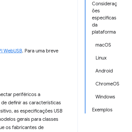
Consideraç
ões
específicas
da
plataforma
macOS
PI WebUSB
. Para uma breve
Linux
Android
ChromeOS
ectar periféricos a
Windows
e definir as características
Exemplos
itivo, as especificações USB
modelos gerais para classes
ue os fabricantes de