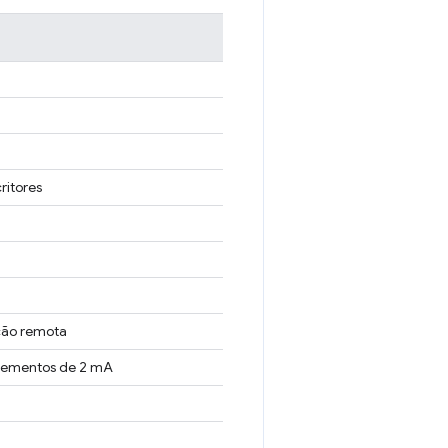
ritores
ção remota
crementos de 2 mA