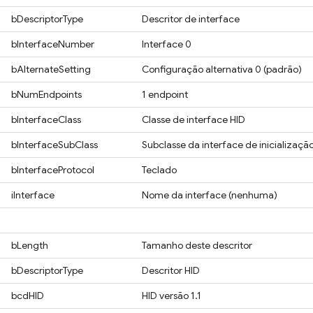
bDescriptorType
Descritor de interface
bInterfaceNumber
Interface 0
bAlternateSetting
Configuração alternativa 0 (padrão)
bNumEndpoints
1 endpoint
bInterfaceClass
Classe de interface HID
bInterfaceSubClass
Subclasse da interface de inicializaçã
bInterfaceProtocol
Teclado
iInterface
Nome da interface (nenhuma)
bLength
Tamanho deste descritor
bDescriptorType
Descritor HID
bcdHID
HID versão 1.1