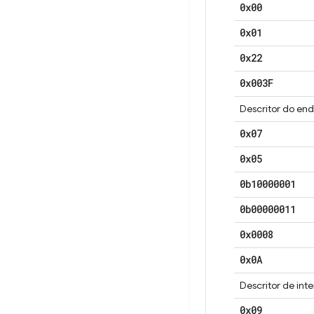
0x00
0x01
0x22
0x003F
Descritor do end
0x07
0x05
0b10000001
0b00000011
0x0008
0x0A
Descritor de int
0x09