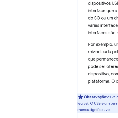
dispositivos US
interface que a
do SO ou um dr
várias interfac
interfaces são 
Por exemplo, u
reivindicada pe
que permanece 
pode ser ofere
dispositivo, co
plataforma. O d
Observação
:os va
legível. O USB é um barr
menos significativo.