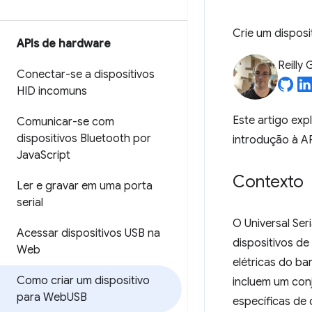
Crie um dispos
APIs de hardware
Reilly 
Conectar-se a dispositivos
HID incomuns
Este artigo exp
Comunicar-se com
dispositivos Bluetooth por
introdução à A
Java
Script
Contexto
Ler e gravar em uma porta
serial
O Universal Ser
Acessar dispositivos USB na
dispositivos de
Web
elétricas do b
Como criar um dispositivo
incluem um conj
para Web
USB
específicas de 