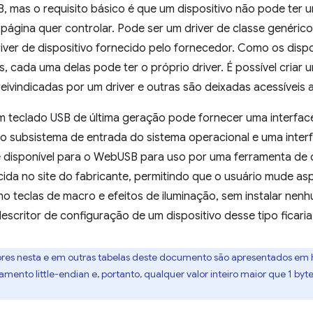
B, mas o requisito básico é que um dispositivo não pode ter um
 página quer controlar. Pode ser um driver de classe genéric
iver de dispositivo fornecido pelo fornecedor. Como os disp
es, cada uma delas pode ter o próprio driver. É possível criar
reivindicadas por um driver e outras são deixadas acessíveis
m teclado USB de última geração pode fornecer uma interface
lo subsistema de entrada do sistema operacional e uma inter
disponível para o WebUSB para uso por uma ferramenta de 
cida no site do fabricante, permitindo que o usuário mude 
mo teclas de macro e efeitos de iluminação, sem instalar nen
escritor de configuração de um dispositivo desse tipo ficaria
lores nesta e em outras tabelas deste documento são apresentados em h
amento little-endian e, portanto, qualquer valor inteiro maior que 1 byt