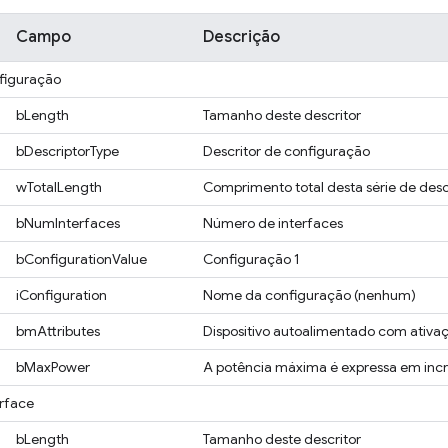
Campo
Descrição
nfiguração
bLength
Tamanho deste descritor
bDescriptorType
Descritor de configuração
wTotalLength
Comprimento total desta série de desc
bNumInterfaces
Número de interfaces
bConfigurationValue
Configuração 1
iConfiguration
Nome da configuração (nenhum)
bmAttributes
Dispositivo autoalimentado com ativa
bMaxPower
A potência máxima é expressa em in
erface
bLength
Tamanho deste descritor