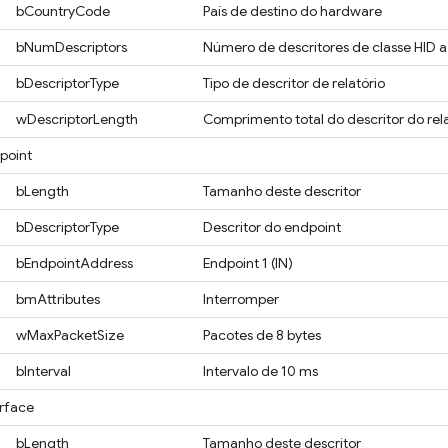
bCountryCode
País de destino do hardware
bNumDescriptors
Número de descritores de classe HID a
bDescriptorType
Tipo de descritor de relatório
wDescriptorLength
Comprimento total do descritor do rela
point
bLength
Tamanho deste descritor
bDescriptorType
Descritor do endpoint
bEndpointAddress
Endpoint 1 (IN)
bmAttributes
Interromper
wMaxPacketSize
Pacotes de 8 bytes
bInterval
Intervalo de 10 ms
erface
bLength
Tamanho deste descritor