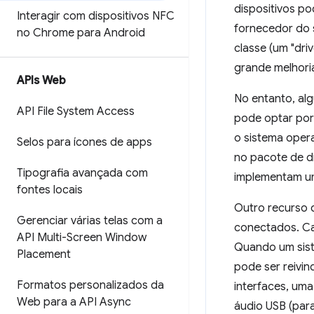
dispositivos p
Interagir com dispositivos NFC
fornecedor do 
no Chrome para Android
classe (um "dri
grande melhoria
APIs Web
No entanto, al
API File System Access
pode optar por
o sistema opera
Selos para ícones de apps
no pacote de d
Tipografia avançada com
implementam um
fontes locais
Outro recurso d
Gerenciar várias telas com a
conectados. Ca
API Multi-Screen Window
Quando um siste
Placement
pode ser reivi
Formatos personalizados da
interfaces, uma
Web para a API Async
áudio USB (par