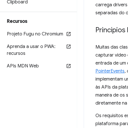
Clipboard
carrega driver
separadas do di
Recursos
Princípios
Projeto Fugu no Chromium
Aprenda a usar o PWA:
Muitas das cla
recursos
capturar vídeo
entrada de um 
APIs MDN Web
PointerEvents
,
implementam um
às APIs da pla
maneira de os s
diretamente na
Os requisitos 
plataforma par