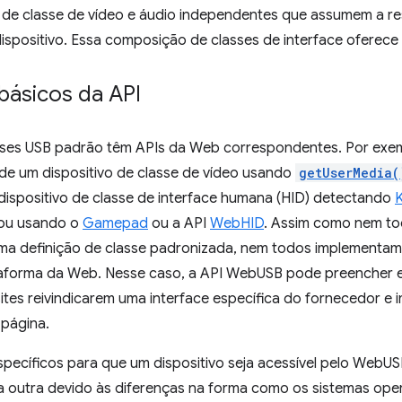
s de classe de vídeo e áudio independentes que assumem a r
spositivo. Essa composição de classes de interface oferece m
 básicos da API
sses USB padrão têm APIs da Web correspondentes. Por exe
 de um dispositivo de classe de vídeo usando
getUserMedia(
dispositivo de classe de interface humana (HID) detectando
 ou usando o
Gamepad
ou a API
WebHID
. Assim como nem to
a definição de classe padronizada, nem todos implementa
taforma da Web. Nesse caso, a API WebUSB pode preencher 
ites reivindicarem uma interface específica do fornecedor e
 página.
específicos para que um dispositivo seja acessível pelo Web
a outra devido às diferenças na forma como os sistemas ope