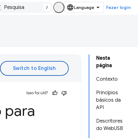
/
Fazer login
Nesta
página
Contexto
Princípios
Isso foi útil?
básicos da
o para
API
Descritores
do WebUSB