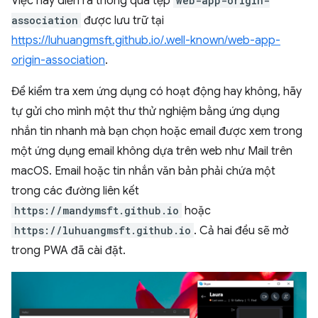
Việc này diễn ra thông qua tệp
web-app-origin-
association
được lưu trữ tại
https://luhuangmsft.github.io/.well-known/web-app-
origin-association
.
Để kiểm tra xem ứng dụng có hoạt động hay không, hãy
tự gửi cho mình một thư thử nghiệm bằng ứng dụng
nhắn tin nhanh mà bạn chọn hoặc email được xem trong
một ứng dụng email không dựa trên web như Mail trên
macOS. Email hoặc tin nhắn văn bản phải chứa một
trong các đường liên kết
https://mandymsft.github.io
hoặc
https://luhuangmsft.github.io
. Cả hai đều sẽ mở
trong PWA đã cài đặt.