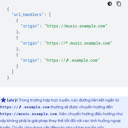
{
"url_handlers"
:
[
{
"origin"
:
"https://music.example.com"
},
{
"origin"
:
"https://*.music.example.com"
},
{
"origin"
:
"https://🎵.example.com"
}
]
}
Lưu ý:
Trong trường hợp trực tuyến, các đường liên kết ngắn từ
thường sẽ được chuyển hướng đến
https://🎵.example.com
. Việc chuyển hướng điều hướng như
https://music.example.com
vậy không phải là giải pháp thay thế tốt đối với các tình huống ngoại
tuyến. Do đó, ứng dụng cần đăng ký cho cả hai nguồn gốc.