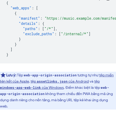
{
"web_apps"
:
[
{
"manifest"
:
"https://music.example.com/manife
"details"
:
{
"paths"
:
[
"/*"
],
"exclude_paths"
:
[
"/internal/*"
]
}
}
]
}
Lưu ý:
Tệp
tương tự như
tệp miền
web-app-origin-association
liên kết của Apple
,
tệp
của Android
và
tệp
assetlinks.json
của Windows
. Điểm khác biệt là tệp
windows-app-web-link
web-
không tham chiếu đến PWA bằng mã ứng
app-origin-association
dụng dành riêng cho nền tảng, mà bằng URL tệp kê khai ứng dụng
web.