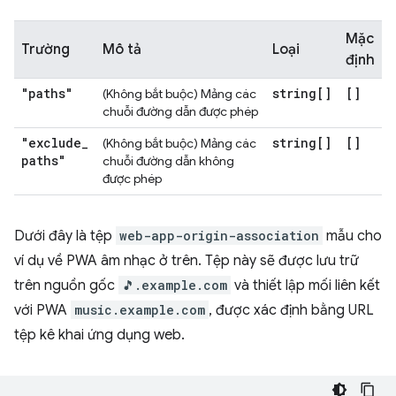
Mặc
Trường
Mô tả
Loại
định
"paths"
string[]
[]
(Không bắt buộc) Mảng các
chuỗi đường dẫn được phép
"exclude
_
string[]
[]
(Không bắt buộc) Mảng các
paths"
chuỗi đường dẫn không
được phép
Dưới đây là tệp
web-app-origin-association
mẫu cho
ví dụ về PWA âm nhạc ở trên. Tệp này sẽ được lưu trữ
trên nguồn gốc
🎵.example.com
và thiết lập mối liên kết
với PWA
music.example.com
, được xác định bằng URL
tệp kê khai ứng dụng web.