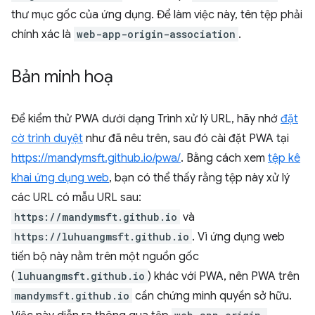
thư mục gốc của ứng dụng. Để làm việc này, tên tệp phải
chính xác là
web-app-origin-association
.
Bản minh hoạ
Để kiểm thử PWA dưới dạng Trình xử lý URL, hãy nhớ
đặt
cờ trình duyệt
như đã nêu trên, sau đó cài đặt PWA tại
https://mandymsft.github.io/pwa/
. Bằng cách xem
tệp kê
khai ứng dụng web
, bạn có thể thấy rằng tệp này xử lý
các URL có mẫu URL sau:
https://mandymsft.github.io
và
https://luhuangmsft.github.io
. Vì ứng dụng web
tiến bộ này nằm trên một nguồn gốc
(
luhuangmsft.github.io
) khác với PWA, nên PWA trên
mandymsft.github.io
cần chứng minh quyền sở hữu.