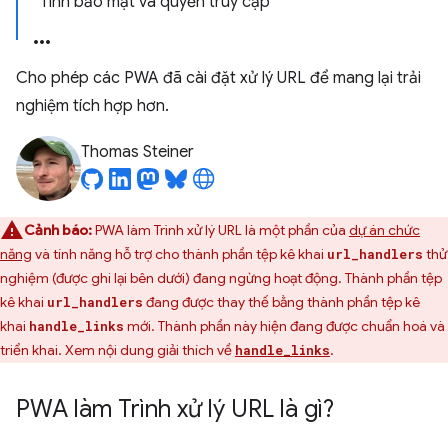
Tính bảo mật và quyền truy cập
Cho phép các PWA đã cài đặt xử lý URL để mang lại trải
nghiệm tích hợp hơn.
Thomas Steiner
Cảnh báo:
PWA làm Trình xử lý URL là một phần của
dự án chức
năng
và tính năng hỗ trợ cho thành phần tệp kê khai
thử
url_handlers
nghiệm (được ghi lại bên dưới) đang ngừng hoạt động. Thành phần tệp
kê khai
đang được thay thế bằng thành phần tệp kê
url_handlers
khai
mới. Thành phần này hiện đang được chuẩn hoá và
handle_links
triển khai. Xem nội dung giải thích về
.
handle_links
PWA làm Trình xử lý URL là gì?