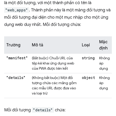
là một đối tượng, với một thành phần có tên là
"web_apps"
. Thành phần này là một mảng đối tượng và
mỗi đối tượng đại diện cho một mục nhập cho một ứng
dụng web duy nhất. Mỗi đối tượng chứa:
Mặc
Trường
Mô tả
Loại
định
"manifest"
string
(Bắt buộc) Chuỗi URL của
Không
tệp kê khai ứng dụng web
áp
của PWA được liên kết
dụng
"details"
object
(Không bắt buộc) Một đối
Không
tượng chứa các mảng gồm
áp
các mẫu URL được đưa vào
dụng
và loại trừ
Mỗi đối tượng
"details"
chứa: