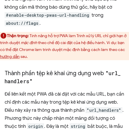
không cần mã thông báo dùng thử gốc, hãy bật cờ
#enable-desktop-pwas-url-handling
trong
about://flags
.
Thận trọng:
Tính năng hỗ trợ PWA làm Trình xử lý URL chỉ giới hạn ở
trình duyệt
mặc định
theo chế độ cài đặt của hệ điều hành. Ví dụ: bạn
có thể đặt Chrome làm trình duyệt mặc định bằng cách làm theo các
hướng dẫn
sau.
Thành phần tệp kê khai ứng dụng web
"url
_
handlers"
Để liên kết một PWA đã cài đặt với các mẫu URL, bạn cần
chỉ định các mẫu này trong tệp kê khai ứng dụng web.
Điều này xảy ra thông qua thành phần
"url_handlers"
.
Phương thức này chấp nhận một mảng đối tượng có
thuộc tính
origin
. Đây là một
string
bắt buộc, là mẫu