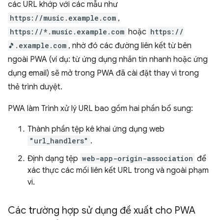
các URL khớp với các mẫu như
https://music.example.com
,
https://*.music.example.com
hoặc
https://
🎵.example.com
, nhờ đó các đường liên kết từ bên
ngoài PWA (ví dụ: từ ứng dụng nhắn tin nhanh hoặc ứng
dụng email) sẽ mở trong PWA đã cài đặt thay vì trong
thẻ trình duyệt.
PWA làm Trình xử lý URL bao gồm hai phần bổ sung:
Thành phần tệp kê khai ứng dụng web
"url_handlers"
.
Định dạng tệp
web-app-origin-association
để
xác thực các mối liên kết URL trong và ngoài phạm
vi.
Các trường hợp sử dụng đề xuất cho PWA