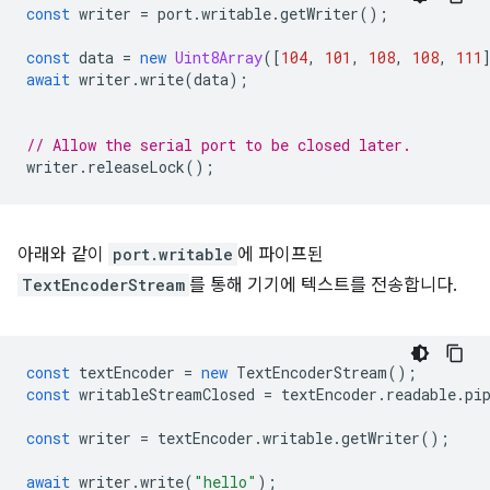
const
writer
=
port
.
writable
.
getWriter
();
const
data
=
new
Uint8Array
([
104
,
101
,
108
,
108
,
111
await
writer
.
write
(
data
);
// Allow the serial port to be closed later.
writer
.
releaseLock
();
아래와 같이
port.writable
에 파이프된
TextEncoderStream
를 통해 기기에 텍스트를 전송합니다.
const
textEncoder
=
new
TextEncoderStream
();
const
writableStreamClosed
=
textEncoder
.
readable
.
pi
const
writer
=
textEncoder
.
writable
.
getWriter
();
await
writer
.
write
(
"hello"
);