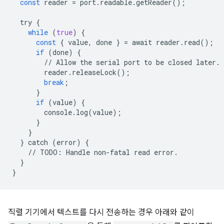
const
reader
=
port
.
readable
.
getReader
();
try
{
while
(
true
)
{
const
{
value
,
done
}
=
await
reader
.
read
();
if
(
done
)
{
//
Allow
the
serial
port
to
be
closed
later
.
reader
.
releaseLock
();
break
;
}
if
(
value
)
{
console
.
log
(
value
);
}
}
}
catch
(
error
)
{
//
TODO
:
Handle
non
-
fatal
read
error
.
}
}
직렬 기기에서 텍스트를 다시 전송하는 경우 아래와 같이