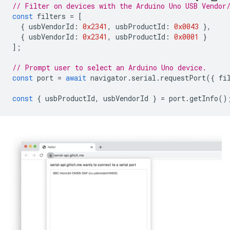
// Filter on devices with the Arduino Uno USB Vendor
const
filters
=
[
{
usbVendorId
:
0x2341
,
usbProductId
:
0x0043
},
{
usbVendorId
:
0x2341
,
usbProductId
:
0x0001
}
];
// Prompt user to select an Arduino Uno device.
const
port
=
await
navigator
.
serial
.
requestPort
({
fi
const
{
usbProductId
,
usbVendorId
}
=
port
.
getInfo
()