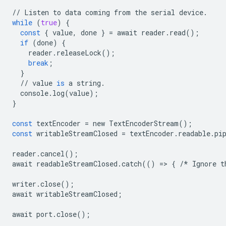
//
Listen
to
data
coming
from
the
serial
device
.
while
(
true
)
{
const
{
value
,
done
}
=
await
reader
.
read
();
if
(
done
)
{
reader
.
releaseLock
();
break
;
}
//
value
is
a
string
.
console
.
log
(
value
);
}
const
textEncoder
=
new
TextEncoderStream
();
const
writableStreamClosed
=
textEncoder
.
readable
.
pi
reader
.
cancel
();
await
readableStreamClosed
.
catch
(()
=
>
{
/*
Ignore
t
writer
.
close
();
await
writableStreamClosed
;
await
port
.
close
();