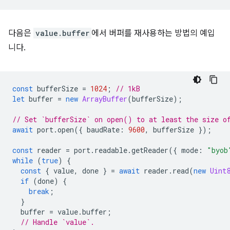
다음은
value.buffer
에서 버퍼를 재사용하는 방법의 예입
니다.
const
bufferSize
=
1024
;
// 1kB
let
buffer
=
new
ArrayBuffer
(
bufferSize
);
// Set `bufferSize` on open() to at least the size o
await
port
.
open
({
baudRate
:
9600
,
bufferSize
});
const
reader
=
port
.
readable
.
getReader
({
mode
:
"byob
while
(
true
)
{
const
{
value
,
done
}
=
await
reader
.
read
(
new
Uint
if
(
done
)
{
break
;
}
buffer
=
value
.
buffer
;
// Handle `value`.