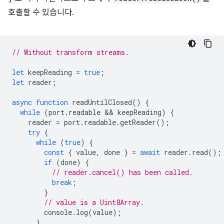
호출할 수 있습니다.
// Without transform streams.
let
keepReading
=
true
;
let
reader
;
async
function
readUntilClosed
()
{
while
(
port
.
readable
 && 
keepReading
)
{
reader
=
port
.
readable
.
getReader
();
try
{
while
(
true
)
{
const
{
value
,
done
}
=
await
reader
.
read
();
if
(
done
)
{
// reader.cancel() has been called.
break
;
}
// value is a Uint8Array.
console
.
log
(
value
);
}