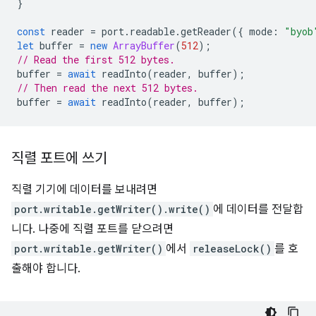
}
const
reader
=
port
.
readable
.
getReader
({
mode
:
"byob
let
buffer
=
new
ArrayBuffer
(
512
);
// Read the first 512 bytes.
buffer
=
await
readInto
(
reader
,
buffer
);
// Then read the next 512 bytes.
buffer
=
await
readInto
(
reader
,
buffer
);
직렬 포트에 쓰기
직렬 기기에 데이터를 보내려면
port.writable.getWriter().write()
에 데이터를 전달합
니다. 나중에 직렬 포트를 닫으려면
port.writable.getWriter()
에서
releaseLock()
를 호
출해야 합니다.