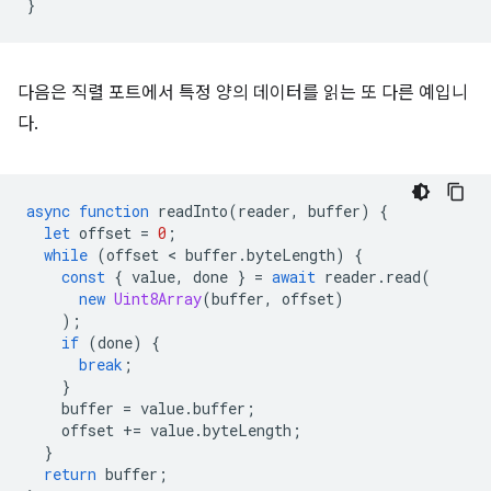
}
다음은 직렬 포트에서 특정 양의 데이터를 읽는 또 다른 예입니
다.
async
function
readInto
(
reader
,
buffer
)
{
let
offset
=
0
;
while
(
offset
 < 
buffer
.
byteLength
)
{
const
{
value
,
done
}
=
await
reader
.
read
(
new
Uint8Array
(
buffer
,
offset
)
);
if
(
done
)
{
break
;
}
buffer
=
value
.
buffer
;
offset
+=
value
.
byteLength
;
}
return
buffer
;