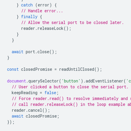
}
catch
(
error
)
{
// Handle error...
}
finally
{
// Allow the serial port to be closed later.
reader
.
releaseLock
();
}
}
await
port
.
close
();
}
const
closedPromise
=
readUntilClosed
();
document
.
querySelector
(
'button'
).
addEventListener
(
'c
// User clicked a button to close the serial port.
keepReading
=
false
;
// Force reader.read() to resolve immediately and 
// call reader.releaseLock() in the loop example a
reader
.
cancel
();
await
closedPromise
;
});