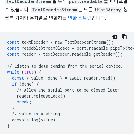
TextDecoderStream
을 통해
port.readable
를 파이프할
수 있습니다.
TextDecoderStream
는 모든
Uint8Array
청
크를 가져와 문자열로 변환하는
변환 스트림
입니다.
const
textDecoder
=
new
TextDecoderStream
();
const
readableStreamClosed
=
port
.
readable
.
pipeTo
(
te
const
reader
=
textDecoder
.
readable
.
getReader
();
//
Listen
to
data
coming
from
the
serial
device
.
while
(
true
)
{
const
{
value
,
done
}
=
await
reader
.
read
();
if
(
done
)
{
//
Allow
the
serial
port
to
be
closed
later
.
reader
.
releaseLock
();
break
;
}
//
value
is
a
string
.
console
.
log
(
value
);
}