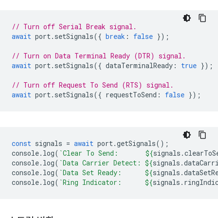
// Turn off Serial Break signal.
await
port
.
setSignals
({
break
:
false
});
// Turn on Data Terminal Ready (DTR) signal.
await
port
.
setSignals
({
dataTerminalReady
:
true
});
// Turn off Request To Send (RTS) signal.
await
port
.
setSignals
({
requestToSend
:
false
});
const
signals
=
await
port
.
getSignals
();
console
.
log
(
`Clear To Send:       
${
signals
.
clearToS
console
.
log
(
`Data Carrier Detect: 
${
signals
.
dataCarr
console
.
log
(
`Data Set Ready:      
${
signals
.
dataSetR
console
.
log
(
`Ring Indicator:      
${
signals
.
ringIndi