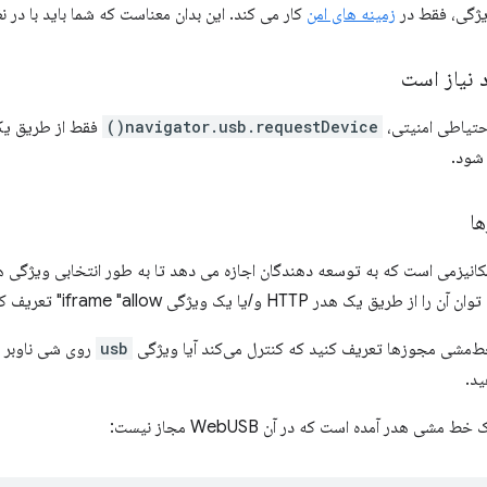
یژگی، فقط در
زمینه های امن
کار می کند. این بدان معناست که شما باید با در 
د نیاز است
احتیاطی امنیتی،
navigator.usb.requestDevice()
فقط از طریق یک 
شود.
ا
 یک هدر HTTP و/یا یک ویژگی iframe "allow" تعریف کرد.
ط‌مشی مجوزها تعریف کنید که کنترل می‌کند آیا ویژگی
usb
روی شی ناوبر قر
 مشی هدر آمده است که در آن WebUSB مجاز نیست: