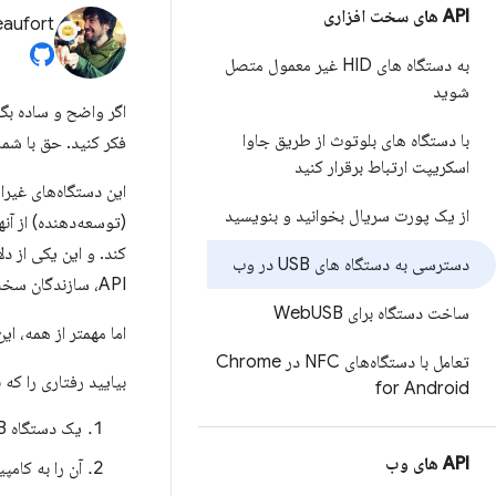
API های سخت افزاری
eaufort
به دستگاه های HID غیر معمول متصل
شوید
با دستگاه های بلوتوث از طریق جاوا
فکر کنید. حق با شماست، اما
اسکریپت ارتباط برقرار کنید
از یک پورت سریال بخوانید و بنویسید
(توسعه‌دهنده) از آ
دسترسی به دستگاه های USB در وب
API، سازندگان سخت‌افزار می‌توانند SDKهای جاوا اسکریپت چند پلتفرمی را برای دستگاه‌های خود بسازند.
ساخت دستگاه برای Web
USB
اما مهمتر از همه، این
تعامل با دستگاه‌های NFC در Chrome
بیایید رفتاری را که با WebUSB API انتظار دارید ببی
for Android
یک دستگاه USB بخرید.
API های وب
آن را به کام