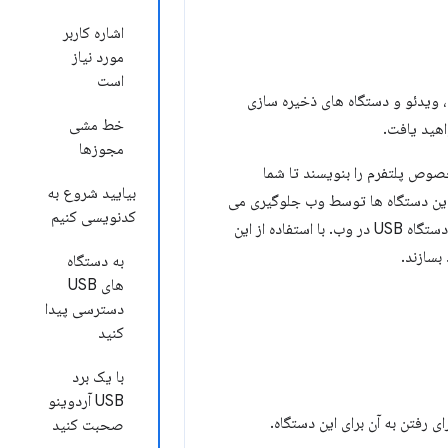
اشاره کاربر
مورد نیاز
است
ماوس، صدا، ویدئو و دستگاه های ذخیره سازی
خط مشی
مجوزها
دارد USB به فروشندگان سخت‌افزار نیاز دارند که درایورها و SDK‌های مخصوص پلتفرم را بنویسند تا شما
بیایید شروع به
ه این دستگاه ها توسط وب جلوگیری می
کدنویسی کنیم
کند. و این یکی از دلایلی است که WebUSB API ایجاد شده است: ارائه راهی برای نمایش خدمات دستگاه USB در وب. با استفاده از این
به دستگاه
های USB
دسترسی پیدا
کنید
با یک برد
USB آردوینو
 رفتن به آن برای این دستگاه.
صحبت کنید