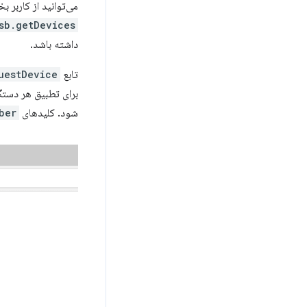
می‌توانید از کاربر بخواهید که ی
b.getDevices()
داشته باشد.
تابع
estDevice()
برای تطبیق هر دستگاه USB با شناسه فروشنده داد
شود. کلیدهای
ber