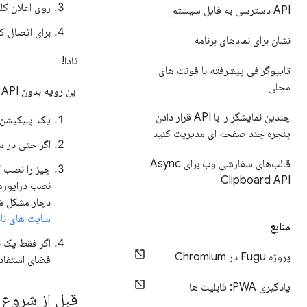
روی اعلان کل
API دسترسی به فایل سیستم
برای اتصال کلیک کنید و یک انتخا
نشان برای نمادهای برنامه
تادا!
تایپوگرافی پیشرفته با فونت های
محلی
این رویه بدون WebUSB API چگونه خواهد بود؟
چندین نمایشگر را با API قرار دادن
یک اپلیکیشن
پنجره چند صفحه ای مدیریت کنید
اگر حتی در س
قالب‌های سفارشی وب برای Async
چیز را نصب ک
Clipboard API
نصب درایورها
دچار مشکل شد
سایت های نا
منابع
اگر فقط یک با
پروژه Fugu در Chromium
فضای استفاده
یادگیری PWA: قابلیت ها
قبل از شروع