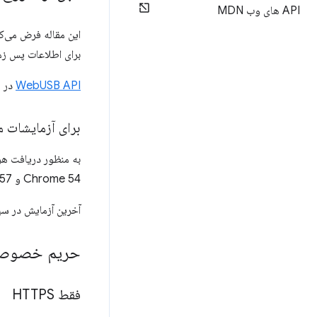
API های وب MDN
این مقاله فرض می‌کند که شما 
برای اطلاعات پس زمینه 
WebUSB API
در Chrome 61 موجود است.
برای آزمایشات 
Chrome 54 و Chrome 57 به عنوان
آخرین آزمایش در سپتامبر 2017 با موفقیت به
حریم خصوصی
فقط HTTPS