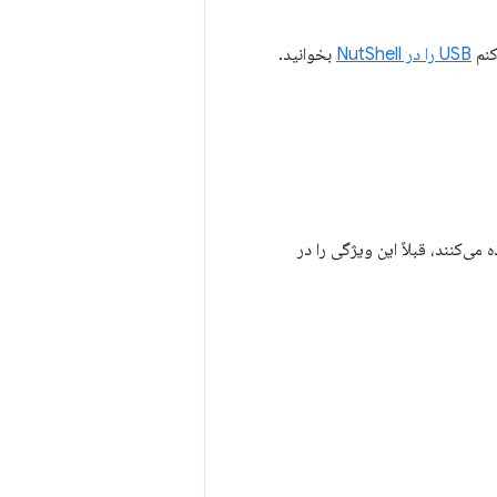
USB را در NutShell
بخوانید.
یسانی که از WebUSB API در این زمینه استفاده می‌کنند، قبلاً این ویژگی را در