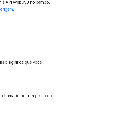
am a API WebUSB no campo,
 origem
.
 Isso significa que você
r chamado por um gesto do