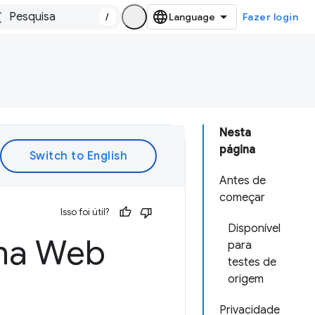
/
Fazer login
Nesta
página
Antes de
começar
Isso foi útil?
Disponível
 na Web
para
testes de
origem
Privacidade