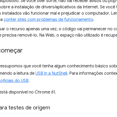
dispositivo. Se você tiver sorte, não vai receber avisos ou 
obre a instalação de drivers/aplicativos da Internet. Se você t
os instalados vão funcionar mal e prejudicar o computador. L
ra
conter sites com problemas de funcionamento
.
sar o recurso apenas uma vez, o código vai permanecer no 
ue precisa removê-lo. Na Web, o espaço não utilizado é recu
começar
pressupomos que você tenha algum conhecimento básico sob
mendo a leitura de
USB in a NutShell
. Para informações contex
oficiais do USB
.
está disponível no Chrome 61.
para testes de origem