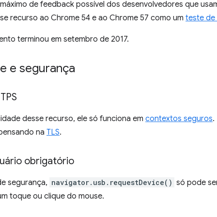
 máximo de feedback possível dos desenvolvedores que us
sse recurso ao Chrome 54 e ao Chrome 57 como um
teste de
mento terminou em setembro de 2017.
de e segurança
TTPS
idade desse recurso, ele só funciona em
contextos seguros
.
r pensando na
TLS
.
uário obrigatório
e segurança,
navigator.usb.requestDevice()
só pode se
um toque ou clique do mouse.