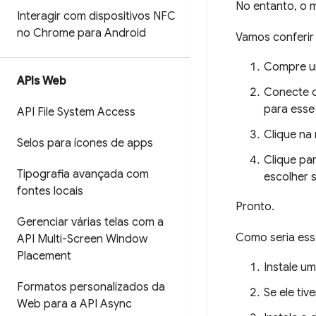
No entanto, o 
Interagir com dispositivos NFC
no Chrome para Android
Vamos conferi
Compre um
APIs Web
Conecte o
para esse 
API File System Access
Clique na 
Selos para ícones de apps
Clique pa
Tipografia avançada com
escolher s
fontes locais
Pronto.
Gerenciar várias telas com a
Como seria es
API Multi-Screen Window
Placement
Instale um
Formatos personalizados da
Se ele tiv
Web para a API Async