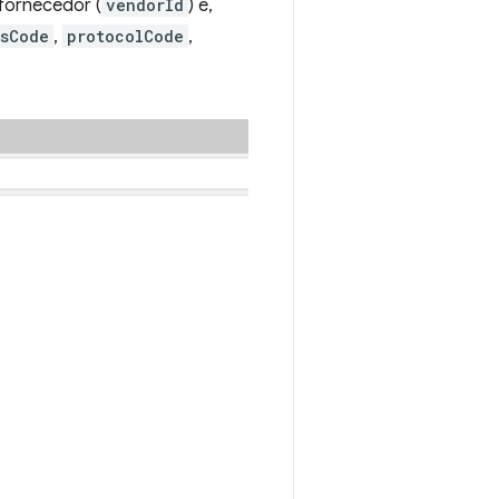
fornecedor (
vendorId
) e,
ssCode
,
protocolCode
,