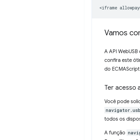
Vamos co
A API WebUSB 
confira este ó
do ECMAScript
Ter acesso a
Você pode soli
navigator.us
todos os dispo
A função
navi