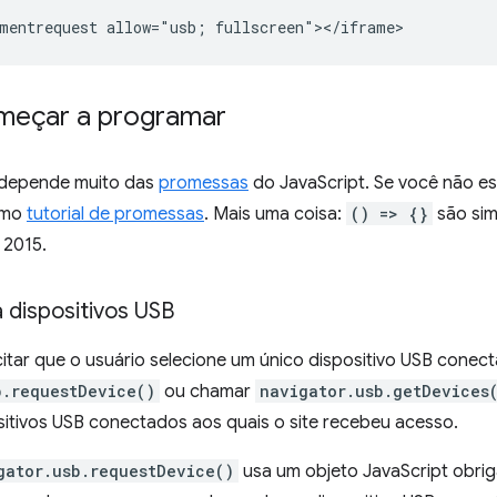
meçar a programar
depende muito das
promessas
do JavaScript. Se você não est
timo
tutorial de promessas
. Mais uma coisa:
() => {}
são si
 2015.
 dispositivos USB
citar que o usuário selecione um único dispositivo USB cone
b.requestDevice()
ou chamar
navigator.usb.getDevices
sitivos USB conectados aos quais o site recebeu acesso.
gator.usb.requestDevice()
usa um objeto JavaScript obrig