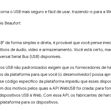
orna o USB mais seguro e fácil de usar, trazendo-o para a W
is Beaufort
SB" de forma simples e direta, é provável que você pense im
tivos de áudio, vídeo e armazenamento. Você está certo, mas
versal Serial Bus (USB) disponíveis.
ivos USB não padronizados exigem que os fornecedores de h
os da plataforma para que você (o desenvolvedor) possa apro
sse código específico da plataforma impediu que esses dispo
um dos motivos pelos quais a API WebUSB foi criada: para fo
 dispositivos USB à Web. Com essa API, os fabricantes de ha
iplataforma para os dispositivos.