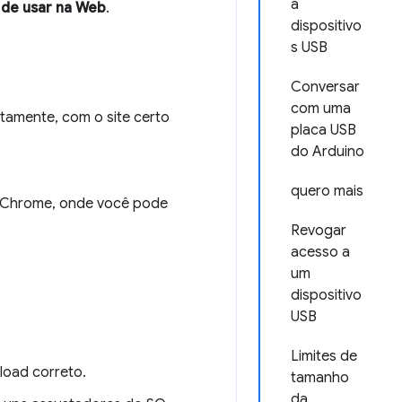
a
l de usar na Web
.
dispositivo
s USB
Conversar
com uma
tamente, com o site certo
placa USB
do Arduino
quero mais
no Chrome, onde você pode
Revogar
acesso a
um
dispositivo
USB
Limites de
nload correto.
tamanho
da