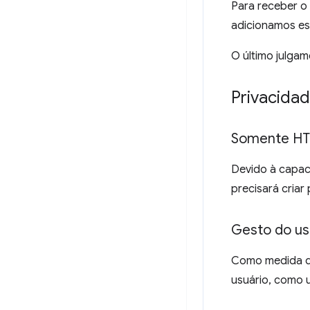
Para receber o
adicionamos e
O último julga
Privacida
Somente H
Devido à capac
precisará cria
Gesto do us
Como medida d
usuário, como 