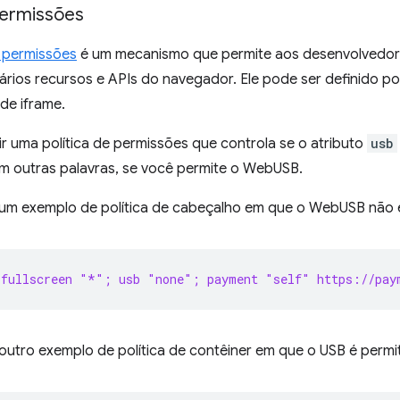
permissões
e permissões
é um mecanismo que permite aos desenvolvedores
vários recursos e APIs do navegador. Ele pode ser definido 
 de iframe.
nir uma política de permissões que controla se o atributo
usb
em outras palavras, se você permite o WebUSB.
 um exemplo de política de cabeçalho em que o WebUSB não é
 fullscreen "*"; usb "none"; payment "self" https://pay
outro exemplo de política de contêiner em que o USB é permi