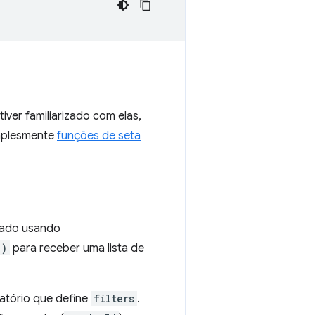
iver familiarizado com elas,
mplesmente
funções de seta
ctado usando
()
para receber uma lista de
atório que define
filters
.