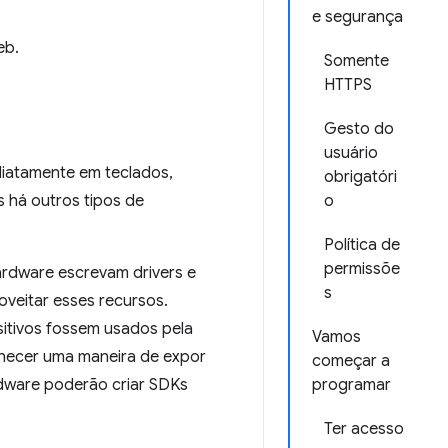
e segurança
eb.
Somente
HTTPS
Gesto do
usuário
ediatamente em teclados,
obrigatóri
 há outros tipos de
o
Política de
permissõe
ardware escrevam drivers e
s
veitar esses recursos.
sitivos fossem usados pela
Vamos
rnecer uma maneira de expor
começar a
rdware poderão criar SDKs
programar
Ter acesso