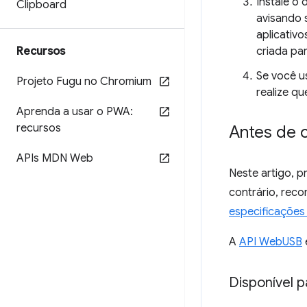
Instale o 
Clipboard
avisando s
aplicativ
Recursos
criada pa
Se você u
Projeto Fugu no Chromium
realize q
Aprenda a usar o PWA:
recursos
Antes de 
APIs MDN Web
Neste artigo, 
contrário, reco
especificações 
A
API WebUSB
Disponível 