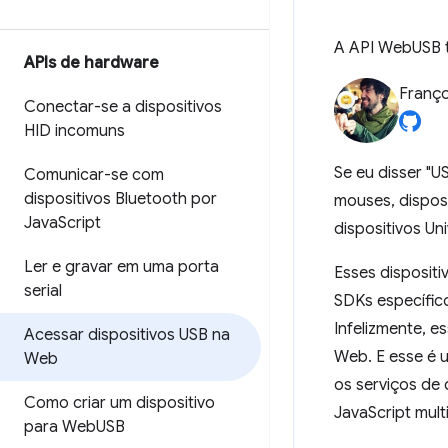
A API WebUSB t
APIs de hardware
Franço
Conectar-se a dispositivos
HID incomuns
Se eu disser "U
Comunicar-se com
dispositivos Bluetooth por
mouses, disposi
Java
Script
dispositivos Uni
Ler e gravar em uma porta
Esses disposit
serial
SDKs específic
Infelizmente, e
Acessar dispositivos USB na
Web. E esse é 
Web
os serviços de
Como criar um dispositivo
JavaScript mult
para Web
USB