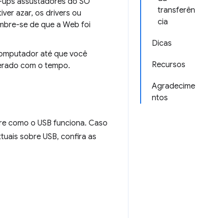
pop-ups assustadores do SO
transferên
iver azar, os drivers ou
cia
embre-se de que a Web foi
Dicas
computador até que você
Recursos
perado com o tempo.
Agradecime
ntos
re como o USB funciona. Caso
tuais sobre USB, confira as