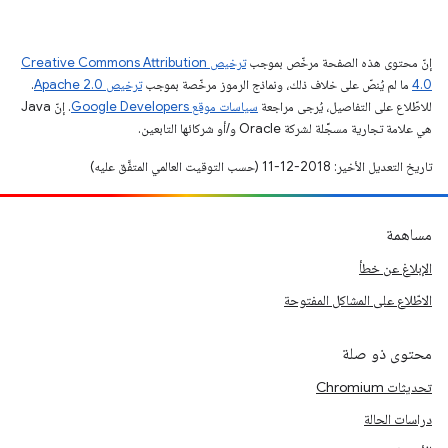
إنّ محتوى هذه الصفحة مرخّص بموجب
ترخيص Creative Commons Attribution
4.0‏
ما لم يُنصّ على خلاف ذلك، ونماذج الرموز مرخّصة بموجب
ترخيص Apache 2.0‏
.
للاطّلاع على التفاصيل، يُرجى مراجعة
سياسات موقع Google Developers‏
. إنّ Java
هي علامة تجارية مسجَّلة لشركة Oracle و/أو شركائها التابعين.
تاريخ التعديل الأخير: 2018-12-11 (حسب التوقيت العالمي المتفَّق عليه)
مساهمة
الإبلاغ عن خطأ
الاطّلاع على المشاكل المفتوحة
محتوى ذو صلة
تحديثات Chromium
دراسات الحالة