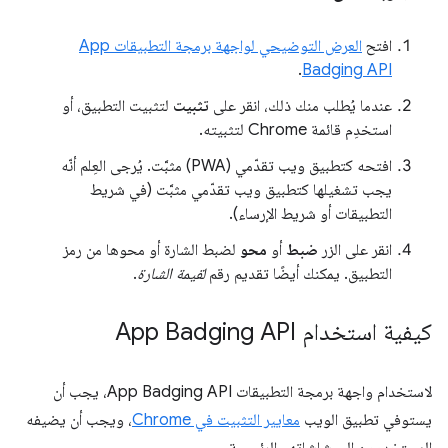
افتح
العرض التوضيحي لواجهة برمجة التطبيقات App
.
Badging API
عندما يُطلب منك ذلك، انقر على
تثبيت
لتثبيت التطبيق، أو
استخدِم قائمة Chrome لتثبيته.
افتحه كتطبيق ويب تقدّمي (PWA) مثبَّت. يُرجى العِلم أنّه
يجب تشغيلها كتطبيق ويب تقدّمي مثبَّت (في شريط
التطبيقات أو شريط الإرساء).
انقر على الزر
ضبط
أو
محو
لضبط الشارة أو محوها من رمز
التطبيق. يمكنك أيضًا تقديم رقم
لقيمة الشارة
.
كيفية استخدام App Badging API
لاستخدام واجهة برمجة التطبيقات App Badging API، يجب أن
يستوفي تطبيق الويب
معايير التثبيت في Chrome
، ويجب أن يضيفه
المستخدمون إلى شاشاتهم الرئيسية.