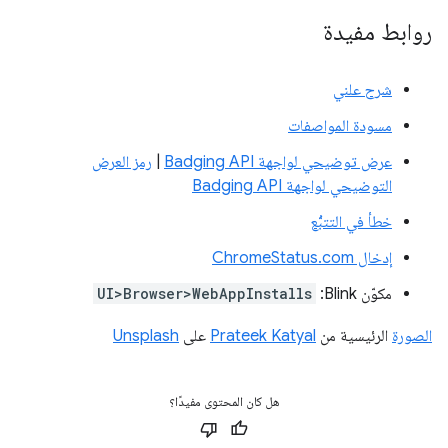
روابط مفيدة
شرح علني
مسودة المواصفات
عرض توضيحي لواجهة Badging API
|
رمز العرض
التوضيحي لواجهة Badging API
خطأ في التتبُّع
إدخال ChromeStatus.com
مكوّن Blink:
UI>Browser>WebAppInstalls
الصورة
الرئيسية من
Prateek Katyal
على
Unsplash
هل كان المحتوى مفيدًا؟