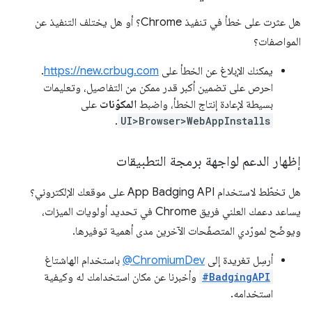
هل عثرت على خطأ في تنفيذ Chrome؟ أو هل يختلف التنفيذ عن
المواصفات؟
يمكنك الإبلاغ عن الخطأ على
https://new.crbug.com
.
احرص على تضمين أكبر قدر ممكن من التفاصيل، وتعليمات
بسيطة لإعادة إنتاج الخطأ، واضبط
المكوّنات
على
.
UI>Browser>WebAppInstalls
إظهار الدعم لواجهة برمجة التطبيقات
هل تخطّط لاستخدام App Badging API على موقعك الإلكتروني؟
يساعد دعمك العلني فريق Chrome في تحديد أولويات الميزات،
ويوضّح لمورّدي المتصفّحات الآخرين مدى أهمية توفيرها.
أرسِل تغريدة إلى
‎@ChromiumDev
باستخدام الهاشتاغ
#BadgingAPI
وأخبرنا عن مكان استخدامك له وكيفية
استخدامه.