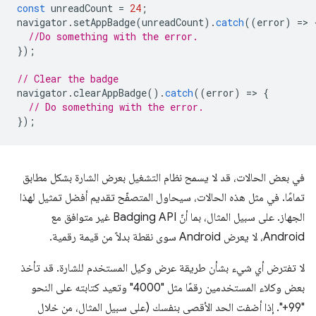
const
unreadCount
=
24
;
navigator
.
setAppBadge
(
unreadCount
).
catch
((
error
)
=
>
//Do something with the error.
});
// Clear the badge
navigator
.
clearAppBadge
().
catch
((
error
)
=
>
{
// Do something with the error.
});
في بعض الحالات، قد لا يسمح نظام التشغيل بعرض الشارة بشكل مطابق
تمامًا. في مثل هذه الحالات، سيحاول المتصفّح تقديم أفضل تمثيل لهذا
الجهاز. على سبيل المثال، بما أنّ Badging API غير متوافق مع
Android، لا يعرض Android سوى نقطة بدلاً من قيمة رقمية.
لا تفترض أي شيء بشأن طريقة عرض وكيل المستخدم للشارة. قد تأخذ
بعض وكلاء المستخدمين رقمًا مثل "4000" وتعيد كتابته على النحو
"99+". إذا أضفت الحد الأقصى بنفسك (على سبيل المثال، من خلال