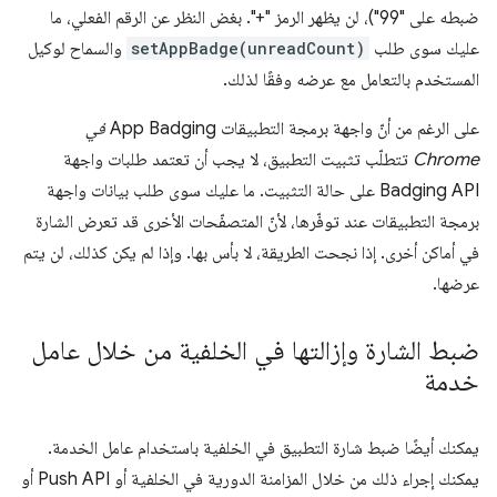
ضبطه على "99")، لن يظهر الرمز "+". بغض النظر عن الرقم الفعلي، ما
عليك سوى طلب
setAppBadge(unreadCount)
والسماح لوكيل
المستخدم بالتعامل مع عرضه وفقًا لذلك.
على الرغم من أنّ واجهة برمجة التطبيقات App Badging
في
Chrome
تتطلّب تثبيت التطبيق، لا يجب أن تعتمد طلبات واجهة
Badging API على حالة التثبيت. ما عليك سوى طلب بيانات واجهة
برمجة التطبيقات عند توفّرها، لأنّ المتصفّحات الأخرى قد تعرض الشارة
في أماكن أخرى. إذا نجحت الطريقة، لا بأس بها. وإذا لم يكن كذلك، لن يتم
عرضها.
ضبط الشارة وإزالتها في الخلفية من خلال عامل
خدمة
يمكنك أيضًا ضبط شارة التطبيق في الخلفية باستخدام عامل الخدمة.
يمكنك إجراء ذلك من خلال المزامنة الدورية في الخلفية أو Push API أو