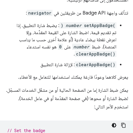
تتألف واجهة Badge API من طريقتَين في
navigator
:
setAppBadge(
number
)
: يضبط شارة التطبيق. إذا
تم تقديم قيمة، اضبط الشارة على القيمة المقدَّمة، وإلا
اعرض نقطة بيضاء عادية (أو علامة أخرى حسب ما يناسب
المنصة). ضبط
number
على
0
هو نفسه استدعاء
.
clearAppBadge()
clearAppBadge()
: لإزالة شارة التطبيق
يعرض كلاهما وعودًا فارغة يمكنك استخدامها للتعامل مع الأخطاء.
يمكن ضبط الشارة إما من الصفحة الحالية أو من مشغّل الخدمات المسجّل.
لضبط الشارة أو محوها (في صفحة المقدّمة أو في عامل الخدمة)،
استخدِم الأمر التالي:
// Set the badge