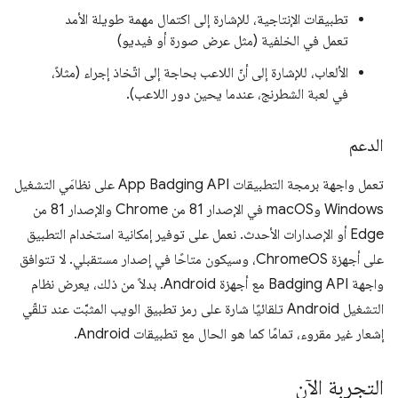
تطبيقات الإنتاجية، للإشارة إلى اكتمال مهمة طويلة الأمد
تعمل في الخلفية (مثل عرض صورة أو فيديو)
الألعاب، للإشارة إلى أنّ اللاعب بحاجة إلى اتّخاذ إجراء (مثلاً،
في لعبة الشطرنج، عندما يحين دور اللاعب).
الدعم
تعمل واجهة برمجة التطبيقات App Badging API على نظامَي التشغيل
Windows وmacOS في الإصدار 81 من Chrome والإصدار 81 من
Edge أو الإصدارات الأحدث. نعمل على توفير إمكانية استخدام التطبيق
على أجهزة ChromeOS، وسيكون متاحًا في إصدار مستقبلي. لا تتوافق
واجهة Badging API مع أجهزة Android. بدلاً من ذلك، يعرض نظام
التشغيل Android تلقائيًا شارة على رمز تطبيق الويب المثبَّت عند تلقّي
إشعار غير مقروء، تمامًا كما هو الحال مع تطبيقات Android.
التجربة الآن