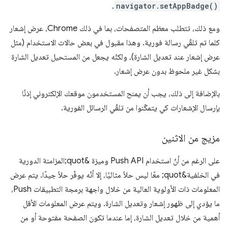
.
navigator.setAppBadge()
ومع ذلك، تتطلب معظم المتصفحات، بما في ذلك Chrome، عرض إشعار
كلما تم تلقّي رسالة فورية. وهذا مقبول في بعض حالات الاستخدام (مثل
عرض إشعار عند تعديل الشارة)، ولكنّه يجعل من المستحيل تعديل الشارة
بشكل غير ملحوظ بدون عرض إشعار.
بالإضافة إلى ذلك، يجب أن يمنح المستخدمون موقعك الإلكتروني إذنًا
بإرسال الإشعارات كي يتمكّنوا من تلقّي الرسائل الفورية.
مزيج من الاثنين
على الرغم من أنّ استخدام Push API وميزة &quot;المزامنة الدورية
في الخلفية&quot; معًا ليس حلاً مثاليًا، إلا أنّه يوفّر حلاً جيدًا. يتم عرض
المعلومات ذات الأولوية العالية من خلال واجهة برمجة التطبيقات Push،
ما يؤدي إلى ظهور إشعار وتعديل الشارة. ويتم عرض المعلومات الأقل
أهمية من خلال تعديل الشارة، إما عندما تكون الصفحة مفتوحة أو من