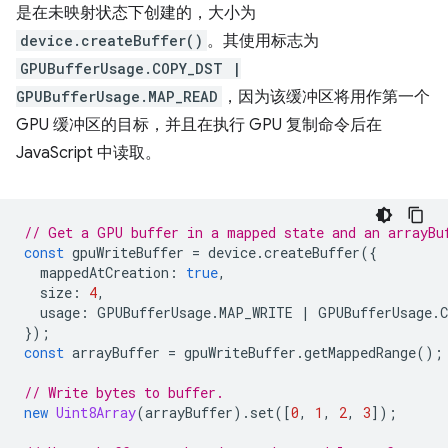
是在未映射状态下创建的，大小为
device.createBuffer()
。其使用标志为
GPUBufferUsage.COPY_DST |
GPUBufferUsage.MAP_READ
，因为该缓冲区将用作第一个
GPU 缓冲区的目标，并且在执行 GPU 复制命令后在
JavaScript 中读取。
// Get a GPU buffer in a mapped state and an arrayBu
const
gpuWriteBuffer
=
device
.
createBuffer
({
mappedAtCreation
:
true
,
size
:
4
,
usage
:
GPUBufferUsage
.
MAP_WRITE
|
GPUBufferUsage
.
});
const
arrayBuffer
=
gpuWriteBuffer
.
getMappedRange
();
// Write bytes to buffer.
new
Uint8Array
(
arrayBuffer
).
set
([
0
,
1
,
2
,
3
]);