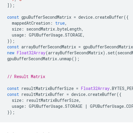
]);
const
gpuBufferSecondMatrix
=
device
.
createBuffer
({
mappedAtCreation
:
true
,
size
:
secondMatrix
.
byteLength
,
usage
:
GPUBufferUsage
.
STORAGE
,
});
const
arrayBufferSecondMatrix
=
gpuBufferSecondMatrix
new
Float32Array
(
arrayBufferSecondMatrix
).
set
(
second
gpuBufferSecondMatrix
.
unmap
();
// Result Matrix
const
resultMatrixBufferSize
=
Float32Array
.
BYTES_PE
const
resultMatrixBuffer
=
device
.
createBuffer
({
size
:
resultMatrixBufferSize
,
usage
:
GPUBufferUsage
.
STORAGE
|
GPUBufferUsage
.
CO
});