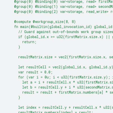
    @group(0) @binding(0) var<storage, read> firstMa
    @group(0) @binding(1) var<storage, read> secondM
    @group(0) @binding(2) var<storage, read_write> r
    @compute @workgroup_size(8, 8)
    fn main(@builtin(global_invocation_id) global_id
      // Guard against out-of-bounds work group size
      if (global_id.x >= u32(firstMatrix.size.x) || 
        return;
      }
      resultMatrix.size = vec2(firstMatrix.size.x, s
      let resultCell = vec2(global_id.x, global_id.y
      var result = 0.0;
      for (var i = 0u; i < u32(firstMatrix.size.y); 
        let a = i + resultCell.x * u32(firstMatrix.s
        let b = resultCell.y + i * u32(secondMatrix.
        result = result + firstMatrix.numbers[a] * s
      }
      let index = resultCell.y + resultCell.x * u32(
      resultMatrix.numbers[index] = result;