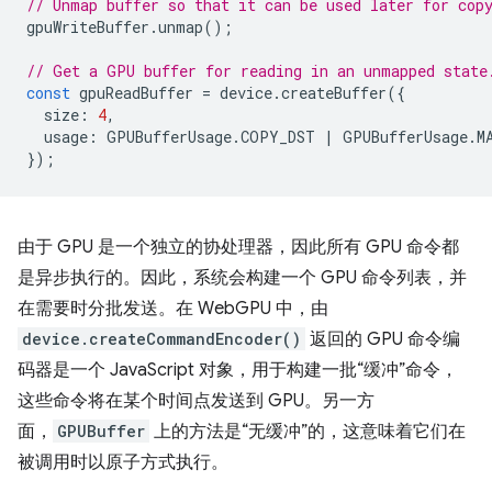
// Unmap buffer so that it can be used later for cop
gpuWriteBuffer
.
unmap
();
// Get a GPU buffer for reading in an unmapped state
const
gpuReadBuffer
=
device
.
createBuffer
({
size
:
4
,
usage
:
GPUBufferUsage
.
COPY_DST
|
GPUBufferUsage
.
M
});
由于 GPU 是一个独立的协处理器，因此所有 GPU 命令都
是异步执行的。因此，系统会构建一个 GPU 命令列表，并
在需要时分批发送。在 WebGPU 中，由
device.createCommandEncoder()
返回的 GPU 命令编
码器是一个 JavaScript 对象，用于构建一批“缓冲”命令，
这些命令将在某个时间点发送到 GPU。另一方
面，
GPUBuffer
上的方法是“无缓冲”的，这意味着它们在
被调用时以原子方式执行。