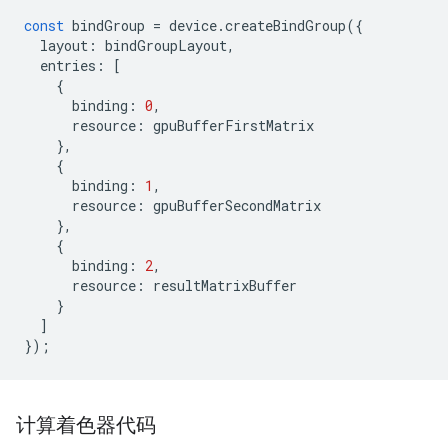
const
bindGroup
=
device
.
createBindGroup
({
layout
:
bindGroupLayout
,
entries
:
[
{
binding
:
0
,
resource
:
gpuBufferFirstMatrix
},
{
binding
:
1
,
resource
:
gpuBufferSecondMatrix
},
{
binding
:
2
,
resource
:
resultMatrixBuffer
}
]
});
计算着色器代码