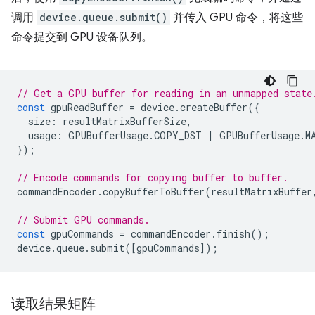
调用
device.queue.submit()
并传入 GPU 命令，将这些
命令提交到 GPU 设备队列。
// Get a GPU buffer for reading in an unmapped state
const
gpuReadBuffer
=
device
.
createBuffer
({
size
:
resultMatrixBufferSize
,
usage
:
GPUBufferUsage
.
COPY_DST
|
GPUBufferUsage
.
M
});
// Encode commands for copying buffer to buffer.
commandEncoder
.
copyBufferToBuffer
(
resultMatrixBuffer
// Submit GPU commands.
const
gpuCommands
=
commandEncoder
.
finish
();
device
.
queue
.
submit
([
gpuCommands
]);
读取结果矩阵