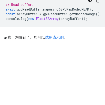
// Read buffer.
await
gpuReadBuffer
.
mapAsync
(
GPUMapMode
.
READ
);
const
arrayBuffer
=
gpuReadBuffer
.
getMappedRange
();
console
.
log
(
new
Float32Array
(
arrayBuffer
));
恭喜！您做到了。您可以
试用该示例
。