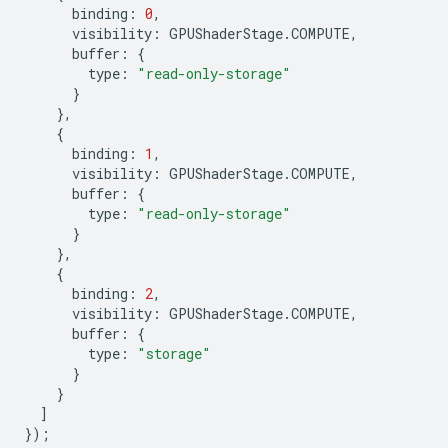
binding
:
0
,
visibility
:
GPUShaderStage
.
COMPUTE
,
buffer
:
{
type
:
"read-only-storage"
}
},
{
binding
:
1
,
visibility
:
GPUShaderStage
.
COMPUTE
,
buffer
:
{
type
:
"read-only-storage"
}
},
{
binding
:
2
,
visibility
:
GPUShaderStage
.
COMPUTE
,
buffer
:
{
type
:
"storage"
}
}
]
});