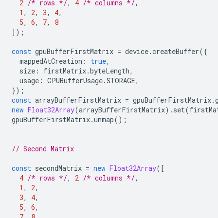
2
/* rows */
,
4
/* columns */
,
1
,
2
,
3
,
4
,
5
,
6
,
7
,
8
]);
const
gpuBufferFirstMatrix
=
device
.
createBuffer
({
mappedAtCreation
:
true
,
size
:
firstMatrix
.
byteLength
,
usage
:
GPUBufferUsage
.
STORAGE
,
});
const
arrayBufferFirstMatrix
=
gpuBufferFirstMatrix
.
new
Float32Array
(
arrayBufferFirstMatrix
).
set
(
firstMa
gpuBufferFirstMatrix
.
unmap
();
// Second Matrix
const
secondMatrix
=
new
Float32Array
([
4
/* rows */
,
2
/* columns */
,
1
,
2
,
3
,
4
,
5
,
6
,
7
,
8