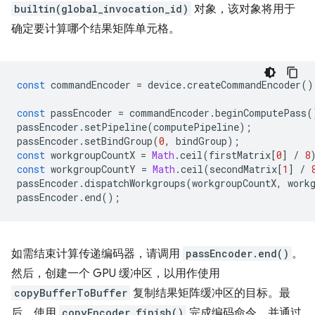
builtin(global_invocation_id)
对象，该对象将用于
确定要计算哪个结果矩阵单元格。
const
commandEncoder
=
device
.
createCommandEncoder
()
const
passEncoder
=
commandEncoder
.
beginComputePass
(
passEncoder
.
setPipeline
(
computePipeline
);
passEncoder
.
setBindGroup
(
0
,
bindGroup
);
const
workgroupCountX
=
Math
.
ceil
(
firstMatrix
[
0
]
/
8
const
workgroupCountY
=
Math
.
ceil
(
secondMatrix
[
1
]
/
passEncoder
.
dispatchWorkgroups
(
workgroupCountX
,
work
passEncoder
.
end
();
如需结束计算传递编码器，请调用
passEncoder.end()
。
然后，创建一个 GPU 缓冲区，以用作使用
copyBufferToBuffer
复制结果矩阵缓冲区的目标。最
后，使用
copyEncoder.finish()
完成编码命令，并通过