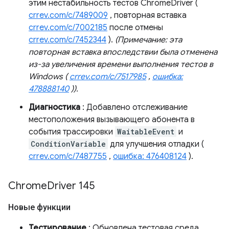
этим нестабильность тестов ChromeDriver (
crrev.com/c/7489009
, повторная вставка
crrev.com/c/7002185
после отмены
crrev.com/c/7452344
).
(Примечание: эта
повторная вставка впоследствии была отменена
из-за увеличения времени выполнения тестов в
Windows (
crrev.com/c/7517985
,
ошибка:
478888140
)).
Диагностика
: Добавлено отслеживание
местоположения вызывающего абонента в
события трассировки
WaitableEvent
и
ConditionVariable
для улучшения отладки (
crrev.com/c/7487755
,
ошибка: 476408124
).
Chrome
Driver 145
Новые функции
Тестирование
: Обновлена ​​тестовая среда