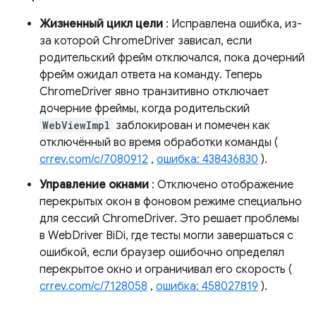
Жизненный цикл цели
: Исправлена ​​ошибка, из-
за которой ChromeDriver зависал, если
родительский фрейм отключался, пока дочерний
фрейм ожидал ответа на команду. Теперь
ChromeDriver явно транзитивно отключает
дочерние фреймы, когда родительский
WebViewImpl
заблокирован и помечен как
отключённый во время обработки команды (
crrev.com/c/7080912
,
ошибка: 438436830
).
Управление окнами
: Отключено отображение
перекрытых окон в фоновом режиме специально
для сессий ChromeDriver. Это решает проблемы
в WebDriver BiDi, где тесты могли завершаться с
ошибкой, если браузер ошибочно определял
перекрытое окно и ограничивал его скорость (
crrev.com/c/7128058
,
ошибка: 458027819
).