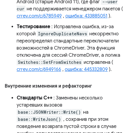
Android (старше Android 11), где флаг
--user
cur
не поддерживается менеджером пакетов (
crrev.com/c/6785949
,
ошибка: 433885051
).
Тестирование
: Исправлена ​​ошибка, из-за
которой
IgnoreDuplicateNavs
некорректно
переопределял стандартные переключатели
возможностей в ChromeDriver. Эта функция
отключена для сессий ChromeDriver, а логика
Switches::SetFromSwitches
исправлена ​​(
crrev.com/c/6949166
,
ошибка: 445332809
).
Внутренние изменения и рефакторинг
Стандарты C++
: Заменены несколько
устаревших вызовов
base::JSONWriter::Write()
на
base::WriteJson()
, сохранив при этом
поведение возврата пустой строки в случае