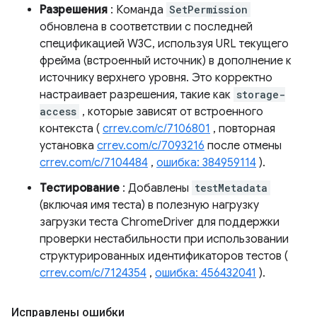
Разрешения
: Команда
SetPermission
обновлена ​​в соответствии с последней
спецификацией W3C, используя URL текущего
фрейма (встроенный источник) в дополнение к
источнику верхнего уровня. Это корректно
настраивает разрешения, такие как
storage-
access
, которые зависят от встроенного
контекста (
crrev.com/c/7106801
, повторная
установка
crrev.com/c/7093216
после отмены
crrev.com/c/7104484
,
ошибка: 384959114
).
Тестирование
: Добавлены
testMetadata
(включая имя теста) в полезную нагрузку
загрузки теста ChromeDriver для поддержки
проверки нестабильности при использовании
структурированных идентификаторов тестов (
crrev.com/c/7124354
,
ошибка: 456432041
).
Исправлены ошибки