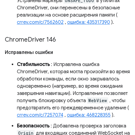
Устранены маркеры
UNSAFE_TODO
в утилитах
ChromeDriver, они перенесены в безопасные
реализации на основе расширения памяти (
crrev.com/c/7562602
,
ошибка: 435317390
).
Chrome
Driver 146
Исправлены ошибки
Стабильность
: Исправлена ​​ошибка
ChromeDriver, которая могла произойти во время
обработки команды, если окно закрывалось
одновременно (например, во время ожидания
завершения навигации). Исправление позволяет
получить блокировку объекта
WebView
, чтобы
предотвратить его преждевременное удаление (
crrev.com/c/7257074
,
ошибка: 468228355
).
Безопасность
: Добавлена ​​проверка заголовка
Origin
для входящих соединений WebSocket на