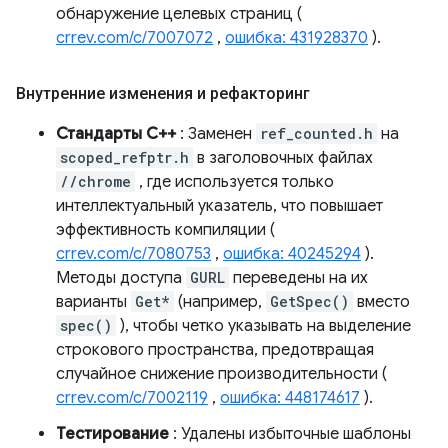
обнаружение целевых страниц (
crrev.com/c/7007072
,
ошибка: 431928370
).
Внутренние изменения и рефакторинг
Стандарты C++
: Заменен
ref_counted.h
на
scoped_refptr.h
в заголовочных файлах
//chrome
, где используется только
интеллектуальный указатель, что повышает
эффективность компиляции (
crrev.com/c/7080753
,
ошибка: 40245294
).
Методы доступа
GURL
переведены на их
варианты
Get*
(например,
GetSpec()
вместо
spec()
), чтобы четко указывать на выделение
строкового пространства, предотвращая
случайное снижение производительности (
crrev.com/c/7002119
,
ошибка: 448174617
).
Тестирование
: Удалены избыточные шаблоны