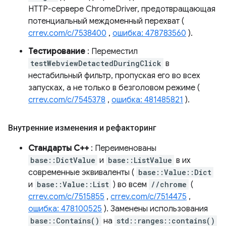
HTTP-сервере ChromeDriver, предотвращающая
потенциальный междоменный перехват (
crrev.com/c/7538400
,
ошибка: 478783560
).
Тестирование
: Переместил
testWebviewDetactedDuringClick
в
нестабильный фильтр, пропуская его во всех
запусках, а не только в безголовом режиме (
crrev.com/c/7545378
,
ошибка: 481485821
).
Внутренние изменения и рефакторинг
Стандарты C++
: Переименованы
base::DictValue
и
base::ListValue
в их
современные эквиваленты (
base::Value::Dict
и
base::Value::List
) во всем
//chrome
(
crrev.com/c/7515855
,
crrev.com/c/7514475
,
ошибка: 478100525
). Заменены использования
base::Contains()
на
std::ranges::contains()