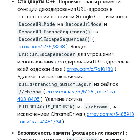
Стандарты C++
: Переименованы режимы и
функции декодирования URL-адресов в
соответствии со стилем Google C++, изменено
DecodeURLMode
на
DecodeUrlMode
и
DecodeURLEscapeSequences()
на
DecodeUrlEscapeSequences()
(
crrev.com/c/7593238
). Введен
url::UrlEscapeDecoder
для упрощения
использования декодирования URL-адресов во
всей кодовой базе (
crrev.com/c/7610180
).
Удалены лишние включения
build/branding_buildflags.h
из файлов
//chrome
(
crrev.com/c/7595125
,
ошибка:
40318405
). Удалена логика
BUILDFLAG(IS_FUCHSIA)
из
//chrome
, за
исключением ChromeDriver (
crrev.com/c/5485913
,
ошибка: 41481724
).
Безопасность памяти (расширение памяти)
: