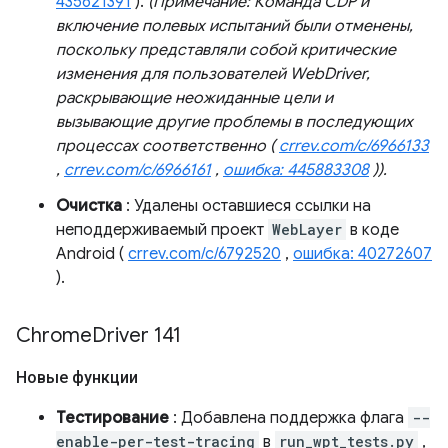
435621391
).
(Примечание: Команда CDP и
включение полевых испытаний были отменены,
поскольку представляли собой критические
изменения для пользователей WebDriver,
раскрывающие неожиданные цели и
вызывающие другие проблемы в последующих
процессах соответственно (
crrev.com/c/6966133
,
crrev.com/c/6966161
,
ошибка: 445883308
)).
Очистка
: Удалены оставшиеся ссылки на
неподдерживаемый проект
WebLayer
в коде
Android (
crrev.com/c/6792520
,
ошибка: 40272607
).
Chrome
Driver 141
Новые функции
Тестирование
: Добавлена ​​поддержка флага
--
enable-per-test-tracing
в
run_wpt_tests.py
,