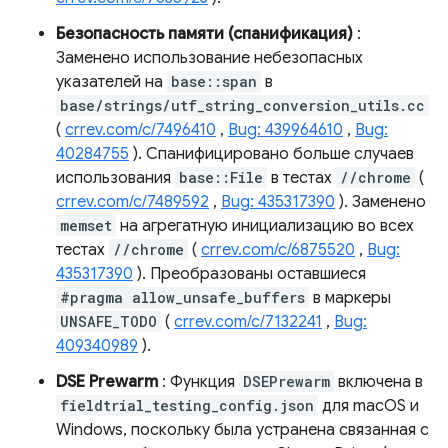
Безопасность памяти (спанификация)
:
Заменено использование небезопасных
указателей на
base::span
в
base/strings/utf_string_conversion_utils.cc
(
crrev.com/c/7496410
,
Bug: 439964610
,
Bug:
40284755
). Спанифицировано больше случаев
использования
base::File
в тестах
//chrome
(
crrev.com/c/7489592
,
Bug: 435317390
). Заменено
memset
на агрегатную инициализацию во всех
тестах
//chrome
(
crrev.com/c/6875520
,
Bug:
435317390
). Преобразованы оставшиеся
#pragma allow_unsafe_buffers
в маркеры
UNSAFE_TODO
(
crrev.com/c/7132241
,
Bug:
409340989
).
DSE Prewarm
: Функция
DSEPrewarm
включена в
fieldtrial_testing_config.json
для macOS и
Windows, поскольку была устранена связанная с