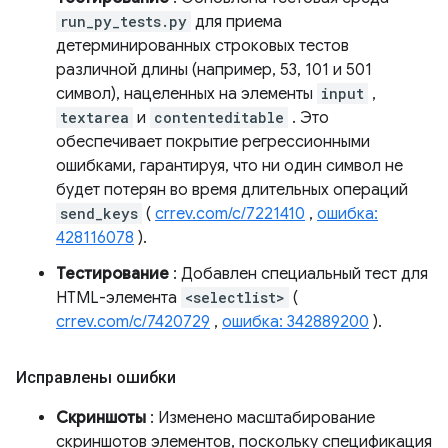
run_py_tests.py
для приема
детерминированных строковых тестов
различной длины (например, 53, 101 и 501
символ), нацеленных на элементы
input
,
textarea
и
contenteditable
. Это
обеспечивает покрытие регрессионными
ошибками, гарантируя, что ни один символ не
будет потерян во время длительных операций
send_keys
(
crrev.com/c/7221410
,
ошибка:
428116078
).
Тестирование
: Добавлен специальный тест для
HTML-элемента
<selectlist>
(
crrev.com/c/7420729
,
ошибка: 342889200
).
Исправлены ошибки
Скриншоты
: Изменено масштабирование
скриншотов элементов, поскольку спецификация