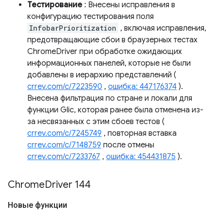
Тестирование
: Внесены исправления в
конфигурацию тестирования поля
InfobarPrioritization
, включая исправления,
предотвращающие сбои в браузерных тестах
ChromeDriver при обработке ожидающих
информационных панелей, которые не были
добавлены в иерархию представлений (
crrev.com/c/7223590
,
ошибка: 447176374
).
Внесена фильтрация по стране и локали для
функции Glic, которая ранее была отменена из-
за несвязанных с этим сбоев тестов (
crrev.com/c/7245749
, повторная вставка
crrev.com/c/7148759
после отмены
crrev.com/c/7233767
,
ошибка: 454431875
).
Chrome
Driver 144
Новые функции