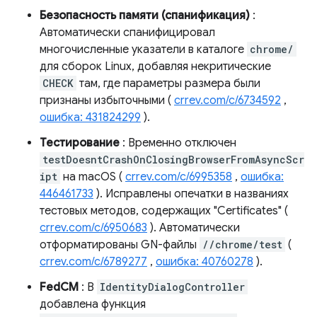
Безопасность памяти (спанификация)
:
Автоматически спанифицировал
многочисленные указатели в каталоге
chrome/
для сборок Linux, добавляя некритические
CHECK
там, где параметры размера были
признаны избыточными (
crrev.com/c/6734592
,
ошибка: 431824299
).
Тестирование
: Временно отключен
testDoesntCrashOnClosingBrowserFromAsyncScr
ipt
на macOS (
crrev.com/c/6995358
,
ошибка:
446461733
). Исправлены опечатки в названиях
тестовых методов, содержащих "Certificates" (
crrev.com/c/6950683
). Автоматически
отформатированы GN-файлы
//chrome/test
(
crrev.com/c/6789277
,
ошибка: 40760278
).
FedCM
: В
IdentityDialogController
добавлена ​​функция