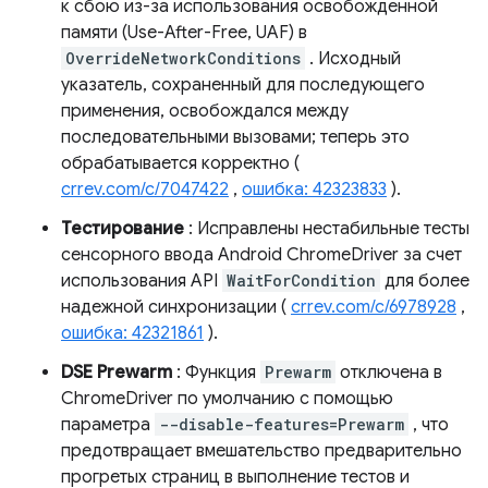
к сбою из-за использования освобожденной
памяти (Use-After-Free, UAF) в
OverrideNetworkConditions
. Исходный
указатель, сохраненный для последующего
применения, освобождался между
последовательными вызовами; теперь это
обрабатывается корректно (
crrev.com/c/7047422
,
ошибка: 42323833
).
Тестирование
: Исправлены нестабильные тесты
сенсорного ввода Android ChromeDriver за счет
использования API
WaitForCondition
для более
надежной синхронизации (
crrev.com/c/6978928
,
ошибка: 42321861
).
DSE Prewarm
: Функция
Prewarm
отключена в
ChromeDriver по умолчанию с помощью
параметра
--disable-features=Prewarm
, что
предотвращает вмешательство предварительно
прогретых страниц в выполнение тестов и