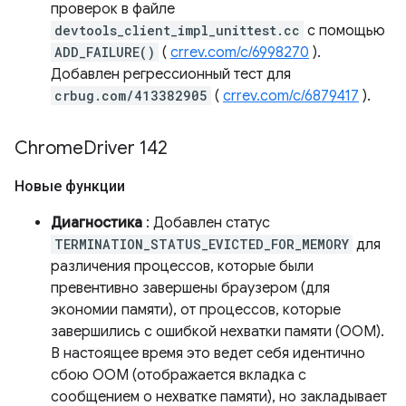
проверок в файле
devtools_client_impl_unittest.cc
с помощью
ADD_FAILURE()
(
crrev.com/c/6998270
).
Добавлен регрессионный тест для
crbug.com/413382905
(
crrev.com/c/6879417
).
Chrome
Driver 142
Новые функции
Диагностика
: Добавлен статус
TERMINATION_STATUS_EVICTED_FOR_MEMORY
для
различения процессов, которые были
превентивно завершены браузером (для
экономии памяти), от процессов, которые
завершились с ошибкой нехватки памяти (OOM).
В настоящее время это ведет себя идентично
сбою OOM (отображается вкладка с
сообщением о нехватке памяти), но закладывает