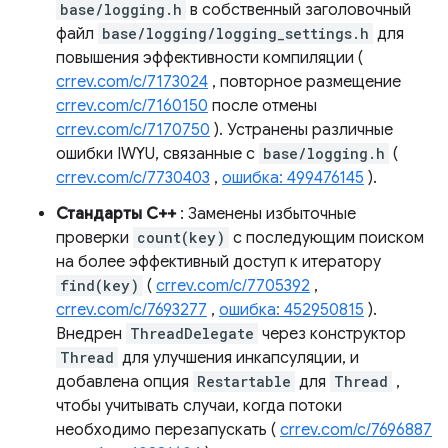
base/logging.h
в собственный заголовочный
файл
base/logging/logging_settings.h
для
повышения эффективности компиляции (
crrev.com/c/7173024
, повторное размещение
crrev.com/c/7160150
после отмены
crrev.com/c/7170750
). Устранены различные
ошибки IWYU, связанные с
base/logging.h
(
crrev.com/c/7730403
,
ошибка: 499476145
).
Стандарты C++
: Заменены избыточные
проверки
count(key)
с последующим поиском
на более эффективный доступ к итератору
find(key)
(
crrev.com/c/7705392
,
crrev.com/c/7693277
,
ошибка: 452950815
).
Внедрен
ThreadDelegate
через конструктор
Thread
для улучшения инкапсуляции, и
добавлена ​​опция
Restartable
для
Thread
,
чтобы учитывать случаи, когда потоки
необходимо перезапускать (
crrev.com/c/7696887