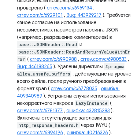
ошибки, если возвращаемое значение не было
проверено (
crrev.com/c/6969134
,
crrev.com/c/6929101
,
Bug: 443929217
). Требуется
явное согласие на использование
несовместимых параметров парсинга JSON
(например, разрешение комментариев) в
base::JSONReader::Read
и
base::JSONReader::ReadAndReturnValueWithEr
ror
(
crrev.com/c/6990988
,
crrev.com/c/6980533
,
Bug: 446188265
). Удалены директивы
#pragma
allow_unsafe_buffers
, действующие на уровне
всего файла, после ручного преобразования в
формат span (
crrev.com/c/6778035
,
ошибка:
409340989
). Устранены случаи использования
некорректного макроса
LazyInstance
(
crrev.com/c/6781377
,
ошибка: 432815283
).
Включены отсутствующие заголовки для
http_response_headers.h
через IWYU (
crrev.com/c/6894196
,
ошибка: 40216326
).