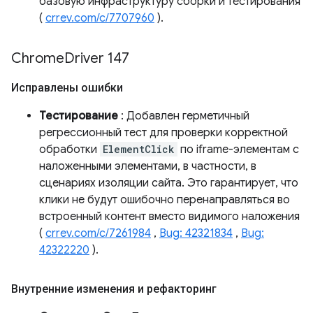
базовую инфраструктуру сборки и тестирования
(
crrev.com/c/7707960
).
Chrome
Driver 147
Исправлены ошибки
Тестирование
: Добавлен герметичный
регрессионный тест для проверки корректной
обработки
ElementClick
по iframe-элементам с
наложенными элементами, в частности, в
сценариях изоляции сайта. Это гарантирует, что
клики не будут ошибочно перенаправляться во
встроенный контент вместо видимого наложения
(
crrev.com/c/7261984
,
Bug: 42321834
,
Bug:
42322220
).
Внутренние изменения и рефакторинг