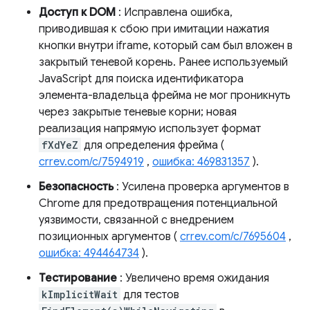
Доступ к DOM
: Исправлена ​​ошибка,
приводившая к сбою при имитации нажатия
кнопки внутри iframe, который сам был вложен в
закрытый теневой корень. Ранее используемый
JavaScript для поиска идентификатора
элемента-владельца фрейма не мог проникнуть
через закрытые теневые корни; новая
реализация напрямую использует формат
fXdYeZ
для определения фрейма (
crrev.com/c/7594919
,
ошибка: 469831357
).
Безопасность
: Усилена проверка аргументов в
Chrome для предотвращения потенциальной
уязвимости, связанной с внедрением
позиционных аргументов (
crrev.com/c/7695604
,
ошибка: 494464734
).
Тестирование
: Увеличено время ожидания
kImplicitWait
для тестов