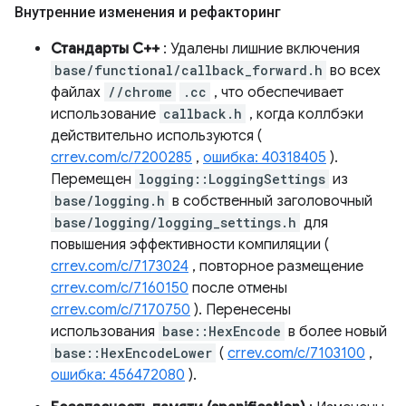
Внутренние изменения и рефакторинг
Стандарты C++
: Удалены лишние включения
base/functional/callback_forward.h
во всех
файлах
//chrome
.cc
, что обеспечивает
использование
callback.h
, когда коллбэки
действительно используются (
crrev.com/c/7200285
,
ошибка: 40318405
).
Перемещен
logging::LoggingSettings
из
base/logging.h
в собственный заголовочный
base/logging/logging_settings.h
для
повышения эффективности компиляции (
crrev.com/c/7173024
, повторное размещение
crrev.com/c/7160150
после отмены
crrev.com/c/7170750
). Перенесены
использования
base::HexEncode
в более новый
base::HexEncodeLower
(
crrev.com/c/7103100
,
ошибка: 456472080
).