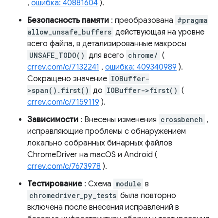
,
ошибка: 40881604
).
Безопасность памяти
: преобразована
#pragma
allow_unsafe_buffers
действующая на уровне
всего файла, в детализированные макросы
UNSAFE_TODO()
для всего
chrome/
(
crrev.com/c/7132241
,
ошибка: 409340989
).
Сокращено значение
IOBuffer-
>span().first()
до
IOBuffer->first()
(
crrev.com/c/7159119
).
Зависимости
: Внесены изменения
crossbench
,
исправляющие проблемы с обнаружением
локально собранных бинарных файлов
ChromeDriver на macOS и Android (
crrev.com/c/7673978
).
Тестирование
: Схема
module
в
chromedriver_py_tests
была повторно
включена после внесения исправлений в