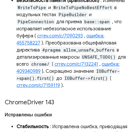
Безопасность памяти (spanification)
: Изменены
WriteToPipe
и
WriteToPipeNoBestEffort
в
модульных тестах
PipeBuilder
и
PipeConnection
для приема
base::span
, что
исправляет небезопасное использование
буфера (
crrev.com/c/7090293
,
ошибка:
455758227
). Преобразована общефайловая
директива
#pragma allow_unsafe_buffers
в
детализированные макросы
UNSAFE_TODO()
для
всего
chrome/
(
crrev.com/c/7132241
,
ошибка:
409340989
). Сокращено значение
IOBuffer-
>span().first()
до
IOBuffer->first()
(
crrev.com/c/7159119
).
Chrome
Driver 143
Исправлены ошибки
Стабильность
: Исправлена ​​ошибка, приводящая