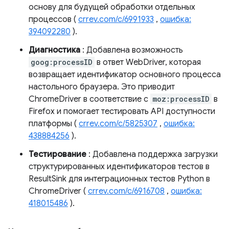
основу для будущей обработки отдельных
процессов (
crrev.com/c/6991933
,
ошибка:
394092280
).
Диагностика
: Добавлена ​​возможность
goog:processID
в ответ WebDriver, которая
возвращает идентификатор основного процесса
настольного браузера. Это приводит
ChromeDriver в соответствие с
moz:processID
в
Firefox и помогает тестировать API доступности
платформы (
crrev.com/c/5825307
,
ошибка:
438884256
).
Тестирование
: Добавлена ​​поддержка загрузки
структурированных идентификаторов тестов в
ResultSink для интеграционных тестов Python в
ChromeDriver (
crrev.com/c/6916708
,
ошибка:
418015486
).