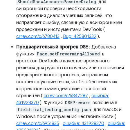
ShouldShowAccountsPassiveDialog
для
синхронной проверки необходимости
отображения диалога учетных записей, что
исправляет ошибку, связанную с асинхронными
проверками и инструментами DevTools (
crrev.com/c/6780413
,
Bug: 425801332
).
Предварительный прогрев DSE
: Добавлена ​​
функция
Page.setPrewarmingAllowed
в
протокол DevTools в качестве временного
решения для ручного включения или отключения
предварительного прогрева, исправлены
соответствующие тесты, чтобы обеспечить их
корректное взаимодействие с основной
страницей (
crrev.com/c/6847287
,
ошибка:
431928370
). Функция
DSEPrewarm
включена в
fieldtrial_testing_config.json
для macOS и
Windows после устранения нестабильности (
crrev.com/c/6951835
,
ошибка: 431928370
,
ошибка: