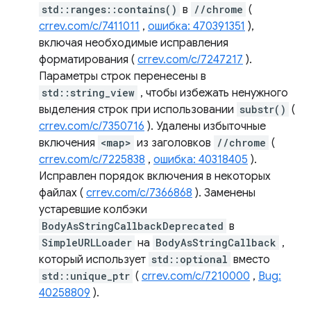
std::ranges::contains()
в
//chrome
(
crrev.com/c/7411011
,
ошибка: 470391351
),
включая необходимые исправления
форматирования (
crrev.com/c/7247217
).
Параметры строк перенесены в
std::string_view
, чтобы избежать ненужного
выделения строк при использовании
substr()
(
crrev.com/c/7350716
). Удалены избыточные
включения
<map>
из заголовков
//chrome
(
crrev.com/c/7225838
,
ошибка: 40318405
).
Исправлен порядок включения в некоторых
файлах (
crrev.com/c/7366868
). Заменены
устаревшие колбэки
BodyAsStringCallbackDeprecated
в
SimpleURLLoader
на
BodyAsStringCallback
,
который использует
std::optional
вместо
std::unique_ptr
(
crrev.com/c/7210000
,
Bug:
40258809
).