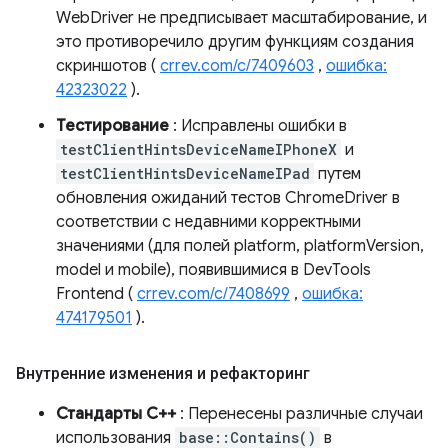
WebDriver не предписывает масштабирование, и
это противоречило другим функциям создания
скриншотов (
crrev.com/c/7409603
,
ошибка:
42323022
).
Тестирование
: Исправлены ошибки в
testClientHintsDeviceNameIPhoneX
и
testClientHintsDeviceNameIPad
путем
обновления ожиданий тестов ChromeDriver в
соответствии с недавними корректными
значениями (для полей platform, platformVersion,
model и mobile), появившимися в DevTools
Frontend (
crrev.com/c/7408699
,
ошибка:
474179501
).
Внутренние изменения и рефакторинг
Стандарты C++
: Перенесены различные случаи
использования
base::Contains()
в