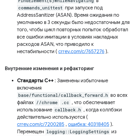
FindElement(s)WhileNavigating
в
commands_unittest
при запуске под
AddressSanitizer (ASAN). Время ожидания по
умолчанию в 3 секунды было недостаточным для
того, чтобы цикл повторных попыток обработал
все ошибки имитации в условиях накладных
расходов ASAN, что приводило к
нестабильности (
crrev.com/c/7657276
).
Внутренние изменения и рефакторинг
Стандарты C++
: Заменены избыточные
включения
base/functional/callback_forward.h
во всех
файлах
//chrome
.cc
, что обеспечивает
использование
callback.h
, когда коллбэки
действительно используются (
crrev.com/c/7200285
,
ошибка: 40318405
).
Перемещен
logging::LoggingSettings
из