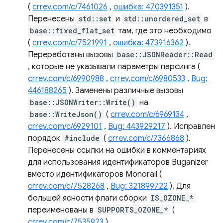
(
crrev.com/c/7461026
,
ошибка: 470391351
).
Перенесены
std::set
и
std::unordered_set
в
base::fixed_flat_set
там, где это необходимо
(
crrev.com/c/7521991
,
ошибка: 473916362
).
Переработаны вызовы
base::JSONReader::Read
, которые не указывали параметры парсинга (
crrev.com/c/6990988
,
crrev.com/c/6980533
,
Bug:
446188265
). Заменены различные вызовы
base::JSONWriter::Write()
на
base::WriteJson()
(
crrev.com/c/6969134
,
crrev.com/c/6929101
,
Bug: 443929217
). Исправлен
порядок
#include
(
crrev.com/c/7366868
).
Перенесены ссылки на ошибки в комментариях
для использования идентификаторов Buganizer
вместо идентификаторов Monorail (
crrev.com/c/7528268
,
Bug: 321899722
). Для
большей ясности флаги сборки
IS_OZONE_*
переименованы в
SUPPORTS_OZONE_*
(
crrev.com/c/7535923
).