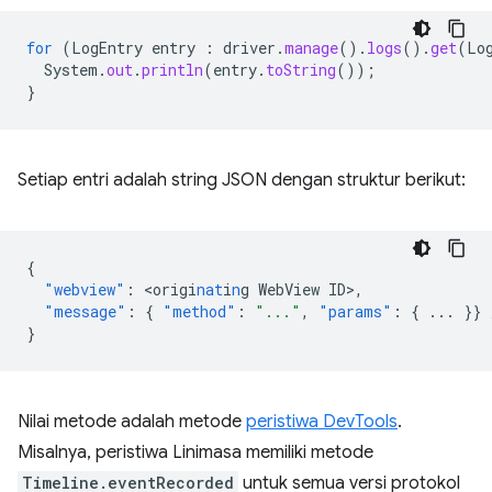
for
(
LogEntry
entry
:
driver
.
manage
().
logs
().
get
(
Lo
System
.
out
.
println
(
entry
.
toString
());
}
Setiap entri adalah string JSON dengan struktur berikut:
{
"webview"
:
<
origi
nat
i
n
g
WebView
ID
>
,
"message"
:
{
"method"
:
"..."
,
"params"
:
{
...
}}
}
Nilai metode adalah metode
peristiwa DevTools
.
Misalnya, peristiwa Linimasa memiliki metode
Timeline.eventRecorded
untuk semua versi protokol