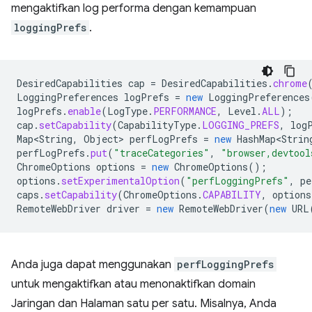
mengaktifkan log performa dengan kemampuan
loggingPrefs
.
DesiredCapabilities
cap
=
DesiredCapabilities
.
chrome
LoggingPreferences
logPrefs
=
new
LoggingPreferences
logPrefs
.
enable
(
LogType
.
PERFORMANCE
,
Level
.
ALL
);
cap
.
setCapability
(
CapabilityType
.
LOGGING_PREFS
,
log
Map<String
,
Object
>
perfLogPrefs
=
new
HashMap<Strin
perfLogPrefs
.
put
(
"traceCategories"
,
"browser,devtool
ChromeOptions
options
=
new
ChromeOptions
();
options
.
setExperimentalOption
(
"perfLoggingPrefs"
,
pe
caps
.
setCapability
(
ChromeOptions
.
CAPABILITY
,
options
RemoteWebDriver
driver
=
new
RemoteWebDriver
(
new
URL
Anda juga dapat menggunakan
perfLoggingPrefs
untuk mengaktifkan atau menonaktifkan domain
Jaringan dan Halaman satu per satu. Misalnya, Anda