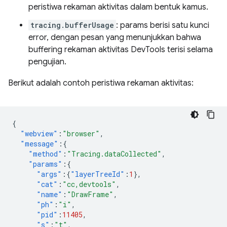
peristiwa rekaman aktivitas dalam bentuk kamus.
tracing.bufferUsage
: params berisi satu kunci
error, dengan pesan yang menunjukkan bahwa
buffering rekaman aktivitas DevTools terisi selama
pengujian.
Berikut adalah contoh peristiwa rekaman aktivitas:
{
"webview"
:
"browser"
,
"message"
:{
"method"
:
"Tracing.dataCollected"
,
"params"
:{
"args"
:{
"layerTreeId"
:
1
},
"cat"
:
"cc,devtools"
,
"name"
:
"DrawFrame"
,
"ph"
:
"i"
,
"pid"
:
11405
,
"s"
:
"t"
,