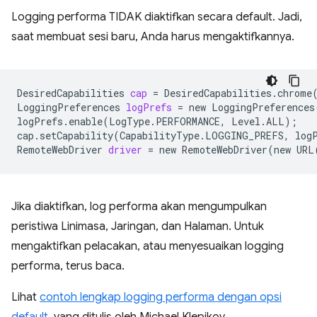
Logging performa TIDAK diaktifkan secara default. Jadi,
saat membuat sesi baru, Anda harus mengaktifkannya.
DesiredCapabilities
cap
=
DesiredCapabilities.chrome
LoggingPreferences
logPrefs
=
new
LoggingPreferences
logPrefs.enable
(
LogType.PERFORMANCE,
Level.ALL
)
;
cap.setCapability
(
CapabilityType.LOGGING_PREFS,
log
RemoteWebDriver
driver
=
new
RemoteWebDriver
(
new
URL
Jika diaktifkan, log performa akan mengumpulkan
peristiwa Linimasa, Jaringan, dan Halaman. Untuk
mengaktifkan pelacakan, atau menyesuaikan logging
performa, terus baca.
Lihat
contoh lengkap logging performa dengan opsi