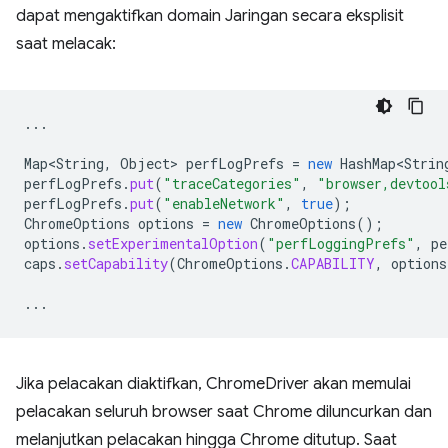
dapat mengaktifkan domain Jaringan secara eksplisit
saat melacak:
...
Map<String
,
Object
>
perfLogPrefs
=
new
HashMap<Strin
perfLogPrefs
.
put
(
"traceCategories"
,
"browser,devtool
perfLogPrefs
.
put
(
"enableNetwork"
,
true
);
ChromeOptions
options
=
new
ChromeOptions
();
options
.
setExperimentalOption
(
"perfLoggingPrefs"
,
pe
caps
.
setCapability
(
ChromeOptions
.
CAPABILITY
,
options
...
Jika pelacakan diaktifkan, ChromeDriver akan memulai
pelacakan seluruh browser saat Chrome diluncurkan dan
melanjutkan pelacakan hingga Chrome ditutup. Saat