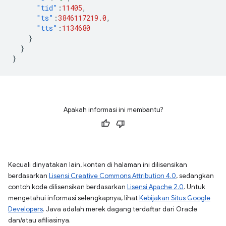
"tid"
:
11405
,
"ts"
:
3846117219.0
,
"tts"
:
1134680
}
}
}
Apakah informasi ini membantu?
Kecuali dinyatakan lain, konten di halaman ini dilisensikan
berdasarkan
Lisensi Creative Commons Attribution 4.0
, sedangkan
contoh kode dilisensikan berdasarkan
Lisensi Apache 2.0
. Untuk
mengetahui informasi selengkapnya, lihat
Kebijakan Situs Google
Developers
. Java adalah merek dagang terdaftar dari Oracle
dan/atau afiliasinya.