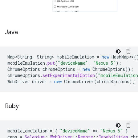
Java
Map<String
,
String
>
mobileEmulation
=
new
HashMap
<>
(
mobileEmulation
.
put
(
"deviceName"
,
"Nexus 5"
);
ChromeOptions
chromeOptions
=
new
ChromeOptions
();
chromeOptions
.
setExperimentalOption
(
"mobileEmulatio
WebDriver
driver
=
new
ChromeDriver
(
chromeOptions
);
Ruby
mobile_emulation
=
{
"deviceName"
=
>
"Nexus 5"
}
caps
=
Selenium
::
WebDriver
::
Remote
::
Capabilities
.
ch