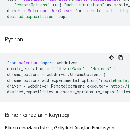
"chromeOptions"
=
>
{
"mobileEmulation"
=
>
mobile
driver
=
Selenium
::
WebDriver
.
for
:remote
,
url
:
'http
desired_capabilities
:
caps
Python
from
selenium
import
webdriver
mobile_emulation
=
{
"deviceName"
:
"Nexus 5"
}
chrome_options
=
webdriver
.
ChromeOptions
()
chrome_options
.
add_experimental_option
(
"mobileEmulat
driver
=
webdriver
.
Remote
(
command_executor
=
'http://1
desired_capabilities
=
chrome_options
.
to_capabilitie
Bilinen cihazların kaynağı
Bilinen cihazların listesi, Geliştirici Araçları Emülasyon