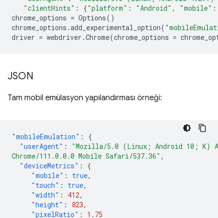
"clientHints"
:
{
"platform"
:
"Android"
,
"mobile"
:
chrome_options
=
Options
()
chrome_options
.
add_experimental_option
(
"mobileEmulat
driver
=
webdriver
.
Chrome
(
chrome_options
=
chrome_op
JSON
Tam mobil emülasyon yapılandırması örneği:
"mobileEmulation"
:
{
"userAgent"
:
"Mozilla/5.0 (Linux; Android 10; K) 
Chrome/111.0.0.0 Mobile Safari/537.36"
,
"deviceMetrics"
:
{
"mobile"
:
true
,
"touch"
:
true
,
"width"
:
412
,
"height"
:
823
,
"pixelRatio"
:
1.75