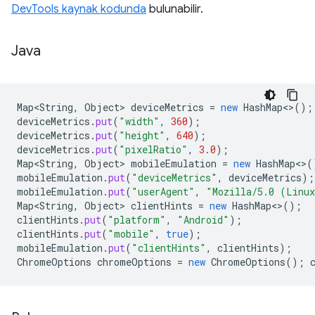
DevTools kaynak kodunda
bulunabilir.
Java
Map<String
,
Object
>
deviceMetrics
=
new
HashMap
<>
();
deviceMetrics
.
put
(
"width"
,
360
);
deviceMetrics
.
put
(
"height"
,
640
);
deviceMetrics
.
put
(
"pixelRatio"
,
3.0
);
Map<String
,
Object
>
mobileEmulation
=
new
HashMap
<>
(
mobileEmulation
.
put
(
"deviceMetrics"
,
deviceMetrics
);
mobileEmulation
.
put
(
"userAgent"
,
"Mozilla/5.0 (Linux
Map<String
,
Object
>
clientHints
=
new
HashMap
<>
();
clientHints
.
put
(
"platform"
,
"Android"
);
clientHints
.
put
(
"mobile"
,
true
);
mobileEmulation
.
put
(
"clientHints"
,
clientHints
);
ChromeOptions
chromeOptions
=
new
ChromeOptions
();