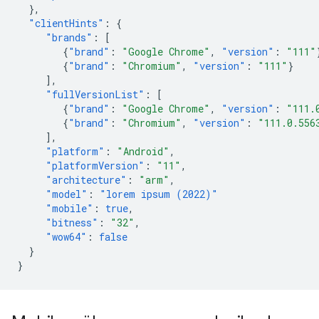
},
"clientHints"
:
{
"brands"
:
[
{
"brand"
:
"Google Chrome"
,
"version"
:
"111"
{
"brand"
:
"Chromium"
,
"version"
:
"111"
}
],
"fullVersionList"
:
[
{
"brand"
:
"Google Chrome"
,
"version"
:
"111.
{
"brand"
:
"Chromium"
,
"version"
:
"111.0.556
],
"platform"
:
"Android"
,
"platformVersion"
:
"11"
,
"architecture"
:
"arm"
,
"model"
:
"lorem ipsum (2022)"
"mobile"
:
true
,
"bitness"
:
"32"
,
"wow64"
:
false
}
}