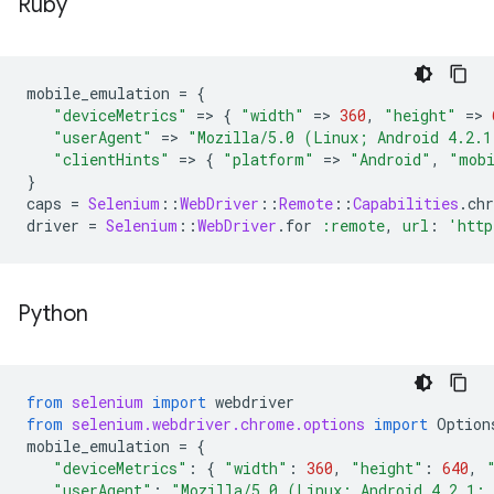
Ruby
mobile_emulation
=
{
"deviceMetrics"
=
>
{
"width"
=
>
360
,
"height"
=
>
"userAgent"
=
>
"Mozilla/5.0 (Linux; Android 4.2.1
"clientHints"
=
>
{
"platform"
=
>
"Android"
,
"mob
}
caps
=
Selenium
::
WebDriver
::
Remote
::
Capabilities
.
ch
driver
=
Selenium
::
WebDriver
.
for
:remote
,
url
:
'http
Python
from
selenium
import
webdriver
from
selenium.webdriver.chrome.options
import
Option
mobile_emulation
=
{
"deviceMetrics"
:
{
"width"
:
360
,
"height"
:
640
,
"userAgent"
:
"Mozilla/5.0 (Linux; Android 4.2.1; 