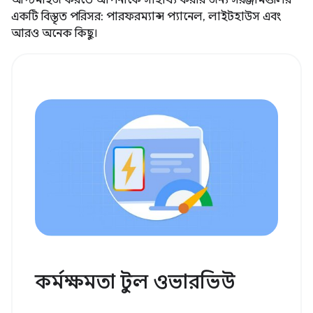
একটি বিস্তৃত পরিসর: পারফরম্যান্স প্যানেল, লাইটহাউস এবং
আরও অনেক কিছু।
কর্মক্ষমতা টুল ওভারভিউ