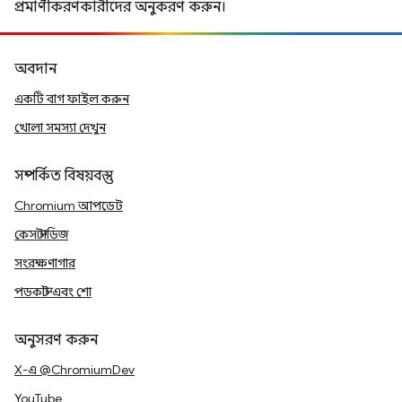
প্রমাণীকরণকারীদের অনুকরণ করুন।
অবদান
একটি বাগ ফাইল করুন
খোলা সমস্যা দেখুন
সম্পর্কিত বিষয়বস্তু
Chromium আপডেট
কেস স্টাডিজ
সংরক্ষণাগার
পডকাস্ট এবং শো
অনুসরণ করুন
X-এ @ChromiumDev
YouTube