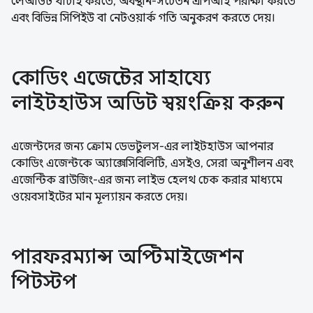
লেআউট যাচাই করতে, অবস্থান-সচেতন এপিআই পরীক্ষা করতে
এবং বিভিন্ন সিপিইউ বা নেটওয়ার্ক গতি অনুকরণ করতে দেয়।
কোডিং এজেন্টের সাহায্যে
লাইটহাউস অডিট স্বয়ংক্রিয় করুন
এজেন্টদের জন্য ক্রোম ডেভটুলস-এর লাইটহাউস আপনার
কোডিং এজেন্টকে অ্যাক্সেসিবিলিটি, এসইও, সেরা অনুশীলন এবং
এজেন্টিক ব্রাউজিং-এর জন্য লাইভ হেলথ চেক করার মাধ্যমে
ওয়েবসাইটের মান মূল্যায়ন করতে দেয়।
পারফরম্যান্স অপ্টিমাইজেশন
পিটস্টপ