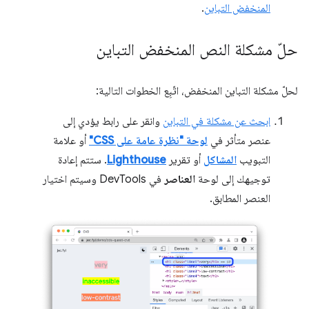
المنخفض التباين
.
حلّ مشكلة النص المنخفض التباين
لحلّ مشكلة التباين المنخفض، اتّبِع الخطوات التالية:
ابحث عن مشكلة في التباين
وانقر على رابط يؤدي إلى
عنصر متأثر في
لوحة "نظرة عامة على CSS"
أو علامة
التبويب
المشاكل
أو تقرير
Lighthouse
. ستتم إعادة
توجيهك إلى لوحة
العناصر
في DevTools وسيتم اختيار
العنصر المطابق.