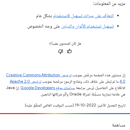
مزيد من المعلومات:
التعرّف على ميزات تسهيل الاستخدام
بشكل عام
تسهيل استخدام الألوان والتباين
على وجه الخصوص
هل كان المحتوى مفيدًا؟
إنّ محتوى هذه الصفحة مرخّص بموجب
ترخيص Creative Commons Attribution
4.0‏
ما لم يُنصّ على خلاف ذلك، ونماذج الرموز مرخّصة بموجب
ترخيص Apache 2.0‏
.
للاطّلاع على التفاصيل، يُرجى مراجعة
سياسات موقع Google Developers‏
. إنّ Java
هي علامة تجارية مسجَّلة لشركة Oracle و/أو شركائها التابعين.
تاريخ التعديل الأخير: 2022-10-19 (حسب التوقيت العالمي المتفَّق عليه)
مساهمة