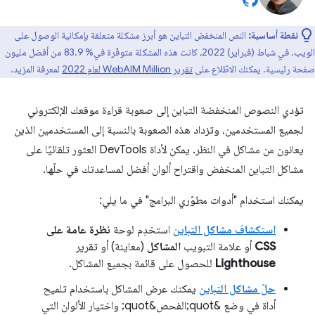
نقطة أساسية:
النص المنخفض التباين هو أبرز مشكلة متعلقة بإمكانية الوصول على
الويب. في شباط (فبراير) 2022، كانت هذه المشكلة متوفّرة في% 83.9 من أفضل مليون
صفحة رئيسية. يمكنك الاطّلاع على
تقرير WebAIM Million لعام 2022
لمعرفة المزيد.
تؤدي النصوص المنخفضة التباين إلى صعوبة قراءة موقعك الإلكتروني
لجميع المستخدمين، وتزداد هذه الصعوبة بالنسبة إلى المستخدمين الذين
يعانون من مشاكل في النظر. يمكن لأداة DevTools العثور تلقائيًا على
مشاكل التباين المنخفض واقتراح ألوان أفضل لمساعدتك في حلّها.
يمكنك استخدام "أدوات مطوّري البرامج" في ما يلي:
استكشاف مشاكل التباين
استخدِم لوحة
نظرة عامة على
CSS
أو علامة التبويب
المشاكل
(معاينة) أو تقرير
Lighthouse
للحصول على قائمة بجميع المشاكل.
حلّ مشاكل التباين
يمكنك عرض المشاكل باستخدام تلميح
أداة في وضع &quot;الفحص&quot; واختيار الألوان التي