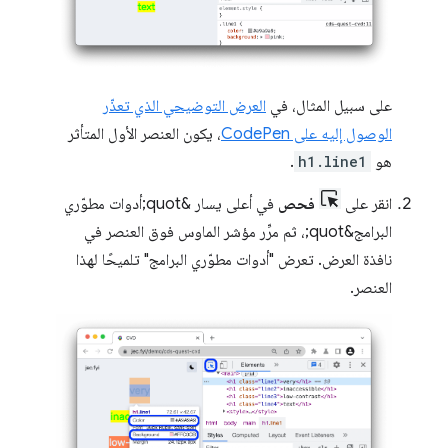
على سبيل المثال، في
العرض التوضيحي الذي تعذّر
الوصول إليه على CodePen
، يكون العنصر الأول المتأثر
هو
h1.line1
.
انقر على
فحص
في أعلى يسار &quot;أدوات مطوّري
البرامج&quot;، ثم مرِّر مؤشر الماوس فوق العنصر في
نافذة العرض. تعرض "أدوات مطوّري البرامج" تلميحًا لهذا
العنصر.