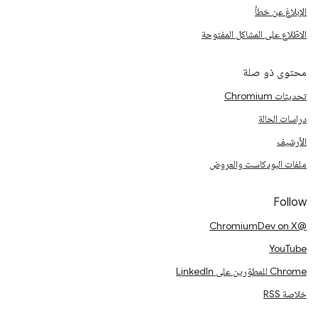
الإبلاغ عن خطأ
الاطّلاع على المشاكل المفتوحة
محتوى ذو صلة
تحديثات Chromium
دراسات الحالة
الأرشيف
ملفات البودكاست والعروض
Follow
@ChromiumDev on X
YouTube
Chrome للمطوّرين على LinkedIn
خلاصة RSS