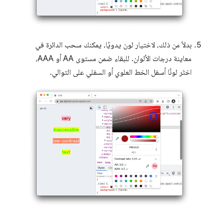
بدلاً من ذلك، لاختيار لون يدويًا، يمكنك سحب الدائرة في
معاينة درجات الألوان. للبقاء ضمن مستوى AA أو AAA،
اختَر لونًا أسفل الخط العلوي أو السفلي على التوالي.