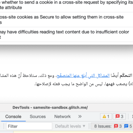
لتحكّم
أيضًا
المشاكل التي أبلغ عنها المتصفّح
. ومع ذلك، ستلاحظ أنّ هذه المشا
اه) يصعب فهمها. ليس من الواضح ما يجب فعله لإصلاحها.