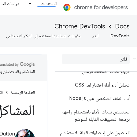
المستندات
دراسات الحال
نظرة عامة
تحليل أداء وقت التشغيل
Chrome DevTools
Docs
DevTools
البدء
تطبيقات المساعدة المستندة إلى الذكاء الاصطناعي
إضافة تعليقات توضيحية إلى نتائج
الأداء ومشاركتها
مرجع الميزات
مرجع حدث المخطط الزمني
المفضّلة، وقد تتضمّن ب
تحليل أداء أداة اختيار لغة CSS
الصفحة الرئيسية
cs
أداء الملف الشخصي على Node
js
.
المشاكل
تخصيص بيانات الأداء باستخدام واجهة
برمجة التطبيقات القابلة للتوسّع
الحصول على إحصاءات قابلة للاستخدام
Dutton