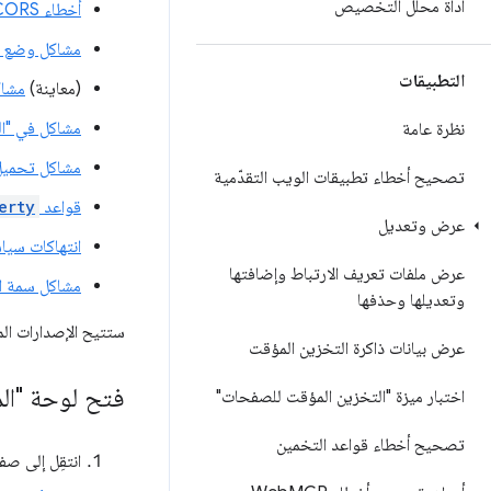
أداة محلّل التخصيص
أخطاء CORS
مشاكل وضع Quirks
التطبيقات
(معاينة)
مشاك
مشاكل في "ال
نظرة عامة
مشاكل تحميل 
تصحيح أخطاء تطبيقات الويب التقدّمية
قواعد
erty
عرض وتعديل
انتهاكات سيا
عرض ملفات تعريف الارتباط وإضافتها
مشاكل سمة الإ
وتعديلها وحذفها
ستتيح الإصدارات المستقبلية من Chrome 
عرض بيانات ذاكرة التخزين المؤقت
فتح لوحة "ال
اختبار ميزة "التخزين المؤقت للصفحات"
تصحيح أخطاء قواعد التخمين
انتقِل إلى ص