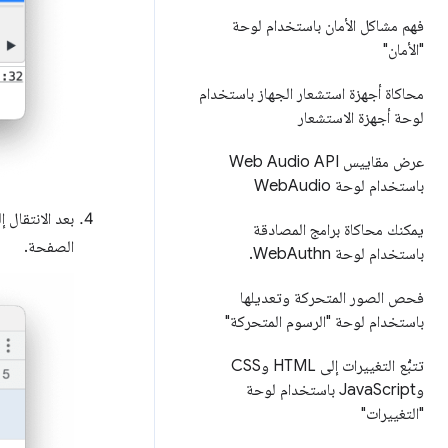
فهم مشاكل الأمان باستخدام لوحة
"الأمان"
محاكاة أجهزة استشعار الجهاز باستخدام
لوحة أجهزة الاستشعار
عرض مقاييس Web Audio API
باستخدام لوحة Web
Audio
بعد الانتقال 
يمكنك محاكاة برامج المصادقة
الصفحة.
باستخدام لوحة Web
Authn
.
فحص الصور المتحركة وتعديلها
باستخدام لوحة "الرسوم المتحركة"
تتبُّع التغييرات إلى HTML وCSS
وJava
Script باستخدام لوحة
"التغييرات"