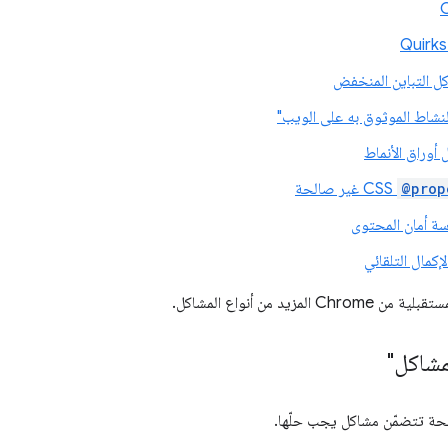
ل التباين المنخفض
نشاط الموثوق به على الويب"
أوراق الأنماط
@prop
CSS غير صالحة
سة أمان المحتوى
كمال التلقائي
المزيد من أنواع المشاكل.
مشاكل"
فحة تتضمّن مشاكل يجب حلّها.