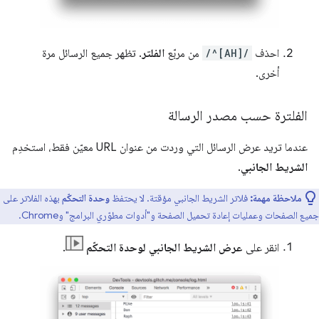
احذف
/^[AH]/
من مربّع
الفلتر
. تظهر جميع الرسائل مرة
أخرى.
الفلترة حسب مصدر الرسالة
عندما تريد عرض الرسائل التي وردت من عنوان URL معيّن فقط، استخدِم
الشريط الجانبي
.
ملاحظة مهمة:
فلاتر الشريط الجانبي مؤقتة. لا يحتفظ
وحدة التحكّم
بهذه الفلاتر على
جميع الصفحات وعمليات إعادة تحميل الصفحة و"أدوات مطوّري البرامج" وChrome.
انقر على
عرض الشريط الجانبي لوحدة التحكّم
.