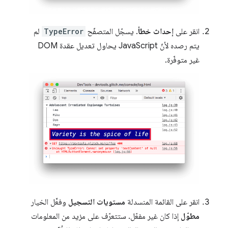
انقر على
إحداث خطأ
. يسجّل المتصفّح
TypeError
لم
يتم رصده لأنّ JavaScript يحاول تعديل عقدة DOM
غير متوفّرة.
انقر على القائمة المنسدلة
مستويات التسجيل
وفعِّل الخيار
مطوّل
إذا كان غير مفعّل. ستتعرّف على مزيد من المعلومات