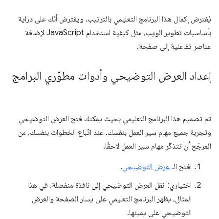
يُفترض إكمال هذا البرنامج التعليمي بالترتيب. ويفترض أنّك على دراية
بأساسيات تطوير الويب، مثل كيفية استخدام JavaScript لإضافة
عناصر تفاعلية إلى صفحة.
إعداد العرض التوضيحي وأدوات مطوّري البرامج
تم تصميم هذا البرنامج التعليمي بحيث يمكنك فتح العرض التوضيحي
وتجربة جميع مهام سير العمل بنفسك. عند اتّباع الخطوات بنفسك، من
المرجّح أن تتذكّر مهام سير العمل لاحقًا.
افتح الـ
عرض التوضيحي
.
اختياري: انقل العرض التوضيحي إلى نافذة منفصلة. في هذا
المثال، يظهر البرنامج التعليمي على يسار الصفحة والعرض
التوضيحي على يمينها.