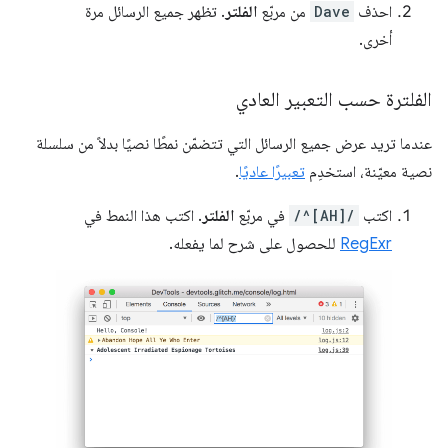
احذف
Dave
من مربّع
الفلتر
. تظهر جميع الرسائل مرة
أخرى.
الفلترة حسب التعبير العادي
عندما تريد عرض جميع الرسائل التي تتضمّن نمطًا نصيًا بدلاً من سلسلة
نصية معيّنة، استخدِم
تعبيرًا عاديًا
.
اكتب
/^[AH]/
في مربّع
الفلتر
. اكتب هذا النمط في
RegExr
للحصول على شرح لما يفعله.