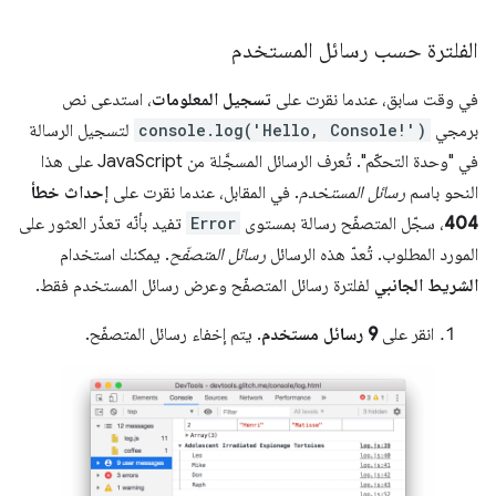
الفلترة حسب رسائل المستخدم
في وقت سابق، عندما نقرت على
تسجيل المعلومات
، استدعى نص
برمجي
console.log('Hello, Console!')
لتسجيل الرسالة
في "وحدة التحكّم". تُعرف الرسائل المسجَّلة من JavaScript على هذا
النحو باسم
رسائل المستخدم
. في المقابل، عندما نقرت على
إحداث خطأ
404
، سجّل المتصفّح رسالة بمستوى
Error
تفيد بأنّه تعذّر العثور على
المورد المطلوب. تُعدّ هذه الرسائل
رسائل المتصفّح
. يمكنك استخدام
الشريط الجانبي
لفلترة رسائل المتصفّح وعرض رسائل المستخدم فقط.
انقر على
9 رسائل مستخدم
. يتم إخفاء رسائل المتصفّح.