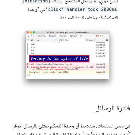
لبضع ثوانٍ، ثم يسجّل المتصفّح الرسالة
[Violation]
'click' handler took 3000ms
في "وحدة
التحكّم". قد يختلف المدة المحددة.
فلترة الرسائل
في بعض الصفحات، ستلاحظ أنّ
وحدة التحكّم
تمتلئ بالرسائل. توفّر
"أدوات مطوّري البرامج" طرقًا مختلفة لفلترة الرسائل غير ذات الصلة