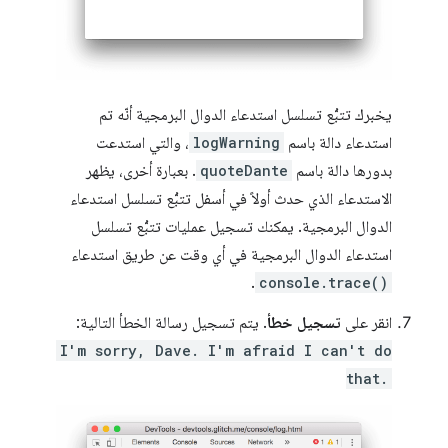
يخبرك تتبُّع تسلسل استدعاء الدوال البرمجية أنّه تم
استدعاء دالة باسم
logWarning
، والتي استدعت
بدورها دالة باسم
quoteDante
. بعبارة أخرى، يظهر
الاستدعاء الذي حدث أولاً في أسفل تتبُّع تسلسل استدعاء
الدوال البرمجية. يمكنك تسجيل عمليات تتبُّع تسلسل
استدعاء الدوال البرمجية في أي وقت عن طريق استدعاء
.
console.trace()
انقر على
تسجيل خطأ
. يتم تسجيل رسالة الخطأ التالية:
I'm sorry, Dave. I'm afraid I can't do
that.