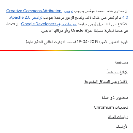
إنّ محتوى هذه الصفحة مرخّص بموجب
ترخيص Creative Commons Attribution
4.0‏
ما لم يُنصّ على خلاف ذلك، ونماذج الرموز مرخّصة بموجب
ترخيص Apache 2.0‏
.
للاطّلاع على التفاصيل، يُرجى مراجعة
سياسات موقع Google Developers‏
. إنّ Java
هي علامة تجارية مسجَّلة لشركة Oracle و/أو شركائها التابعين.
تاريخ التعديل الأخير: 2019-04-19 (حسب التوقيت العالمي المتفَّق عليه)
مساهمة
الإبلاغ عن خطأ
الاطّلاع على المشاكل المفتوحة
محتوى ذو صلة
تحديثات Chromium
دراسات الحالة
الأرشيف