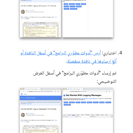
اختياري:
أرسِ "أدوات مطوّري البرامج" في أسفل النافذة أو
ألغِ إرساءها في نافذة منفصلة
.
تم إرساء "أدوات مطوّري البرامج" في أسفل العرض
التوضيحي: