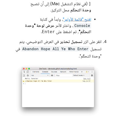
[
(في نظام التشغيل Mac) إلى أن تصبح
وحدة التحكّم
محل التركيز.
افتح "قائمة الأوامر"
، وابدأ في كتابة
Console
، واختَر الأمر
عرض لوحة "وحدة
التحكّم"
، ثم اضغط على
Enter
.
انقر على الزر
تسجيل تحذير
في العرض التوضيحي. يتم
تسجيل
Abandon Hope All Ye Who Enter
في
"وحدة التحكّم".