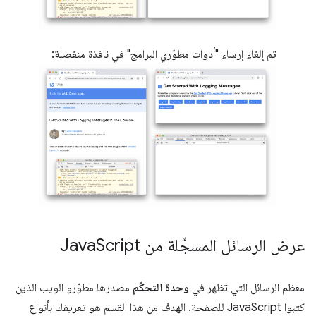
تم إلغاء إرساء "أدوات مطوّري البرامج" في نافذة منفصلة:
عرض الرسائل المسجَّلة من Java
Script
معظم الرسائل التي تظهر في
وحدة التحكّم
مصدرها مطوّرو الويب الذين
كتبوا JavaScript للصفحة. الهدف من هذا القسم هو تعريفك بأنواع