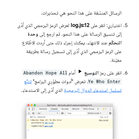
الرسائل المنسّقة على هذا النحو هي تحذيرات.
اختياري: انقر على
log.js:12
لعرض الرمز البرمجي الذي أدّى
إلى تنسيق الرسالة على هذا النحو، ثم ارجع إلى
وحدة
التحكّم
عند الانتهاء. يمكنك إجراء ذلك متى أردت الاطّلاع
على الرمز البرمجي الذي أدّى إلى تسجيل رسالة بطريقة
معيّنة.
انقر على رمز
التوسيع
أمام
Abandon Hope All
Ye Who Enter
. تعرض "أدوات مطوّري البرامج"
تتبُّع
تسلسل استدعاء الدوال البرمجية
الذي أدّى إلى الاستدعاء.