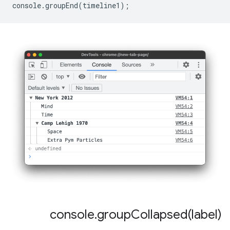
console
.
groupEnd
(
timeline1
);
console
.
groupCollapsed(
label)