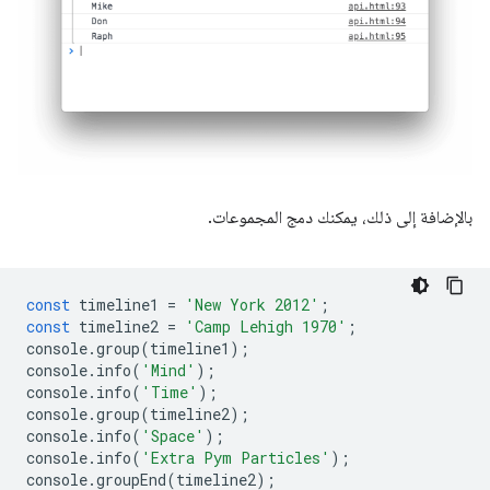
بالإضافة إلى ذلك، يمكنك دمج المجموعات.
const
timeline1
=
'New York 2012'
;
const
timeline2
=
'Camp Lehigh 1970'
;
console
.
group
(
timeline1
);
console
.
info
(
'Mind'
);
console
.
info
(
'Time'
);
console
.
group
(
timeline2
);
console
.
info
(
'Space'
);
console
.
info
(
'Extra Pym Particles'
);
console
.
groupEnd
(
timeline2
);