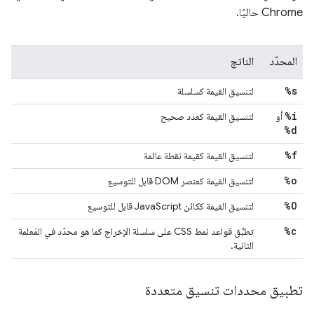
Chrome حاليًا.
المحدّد
الناتج
%s
لتنسيق القيمة كسلسلة
%i
أو
لتنسيق القيمة كعدد صحيح
%d
%f
لتنسيق القيمة كقيمة نقطة عائمة
%o
لتنسيق القيمة كعنصر DOM قابل للتوسيع
%O
لتنسيق القيمة ككائن JavaScript قابل للتوسيع
%c
تطبِّق قواعد نمط CSS على سلسلة الإخراج كما هو محدّد في المَعلمة
الثانية.
تطبيق محددات تنسيق متعددة