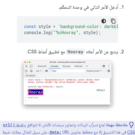
أدخِل الأمر التالي في وحدة التحكّم.
const
style
=
'background-color: darkblue; co
console
.
log
(
"%cHooray"
,
style
);
ينتج عن الأمر أعلاه
Hooray
مع تطبيق أنماط CSS.
ملاحظة مهمة:
لمنع تسرُّب البيانات وتجاوز سياسات الأمان، لا تتوافق
وظيفة
url()
CSS
في هذا التنسيق إلا مع مخطّط عناوين URL
. على سبيل المثال، يمكنك ضبط
data: