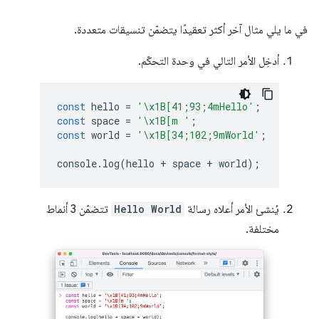
في ما يلي مثال آخر أكثر تعقيدًا يتضمّن تنسيقات متعددة.
أدخِل الأمر التالي في وحدة التحكّم.
const
hello
=
'\x1B[41;93;4mHello'
;
const
space
=
'\x1B[m '
;
const
world
=
'\x1B[34;102;9mWorld'
;
console
.
log
(
hello
+
space
+
world
);
يُنشئ الأمر أعلاه رسالة
Hello World
تتضمّن 3 أنماط
مختلفة.