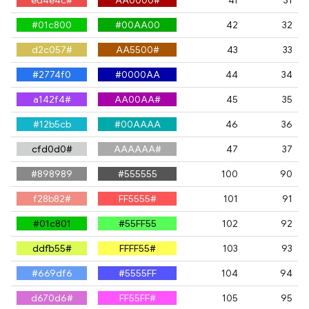
#ed4e4c
#AA0000
41
31
#01c800
#00AA00
42
32
#d2c057
#AA5500
43
33
#2774f0
#0000AA
44
34
#a142f4
#AA00AA
45
35
#12b5cb
#00AAAA
46
36
#cfd0d0
#AAAAAA
47
37
#898989
#555555
100
90
#f28b82
#FF5555
101
91
#01c801
#55FF55
102
92
#ddfb55
#FFFF55
103
93
#669df6
#5555FF
104
94
#d670d6
#FF55FF
105
95