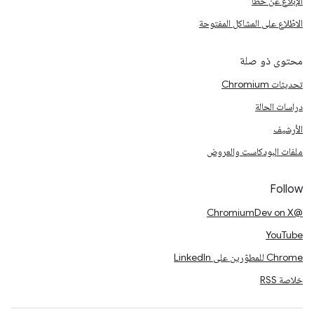
الإبلاغ عن خطأ
الاطّلاع على المشاكل المفتوحة
محتوى ذو صلة
تحديثات Chromium
دراسات الحالة
الأرشيف
ملفات البودكاست والعروض
Follow
@ChromiumDev on X
YouTube
Chrome للمطوّرين على LinkedIn
خلاصة RSS