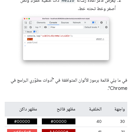
يعرض الأمر أعلاه رسالة
Hello
ذات خلفية حمراء ونص
أصفر وخط تحته خط.
في ما يلي قائمة برموز الألوان المتوافقة في "أدوات مطوّري البرامج في
Chrome".
واجهة
الخلفية
مظهر فاتح
مظهر داكن
#00000
#00000
40
30