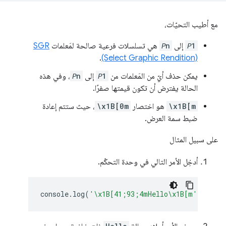
مع أطيب التحيّات،
𝘗1
إلى
𝘗n
هي تسلسلات فرعية صالحة لمَعلمات
SGR
.
(Select Graphic Rendition)
يمكن حذف أيّ من المَعلمات من
𝘗1
إلى
𝘗n
، وفي هذه
الحالة يفترض أن تكون قيمتها صفرًا.
\x1B[m
هو اختصار
\x1B[0m
، حيث ستتم إعادة
ضبط سمة العرض.
على سبيل المثال
أدخِل الأمر التالي في وحدة التحكّم.
console
.
log
(
'\x1B[41;93;4mHello\x1B[m'
);