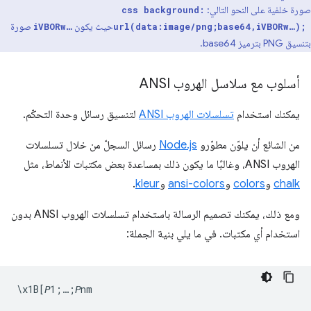
صورة خلفية على النحو التالي:
css background:
حيث يكون
صورة
iVBORw…
url(data:image/png;base64,iVBORw…);
بتنسيق PNG بترميز base64.
أسلوب مع سلاسل الهروب ANSI
يمكنك استخدام
تسلسلات الهروب ANSI
لتنسيق رسائل وحدة التحكّم.
من الشائع أن يلوّن مطوّرو
Node.js
رسائل السجلّ من خلال تسلسلات
الهروب ANSI، وغالبًا ما يكون ذلك بمساعدة بعض مكتبات الأنماط، مثل
chalk
و
colors
و
ansi-colors
و
kleur
.
ومع ذلك، يمكنك تصميم الرسالة باستخدام تسلسلات الهروب ANSI بدون
استخدام أي مكتبات. في ما يلي بنية الجملة: