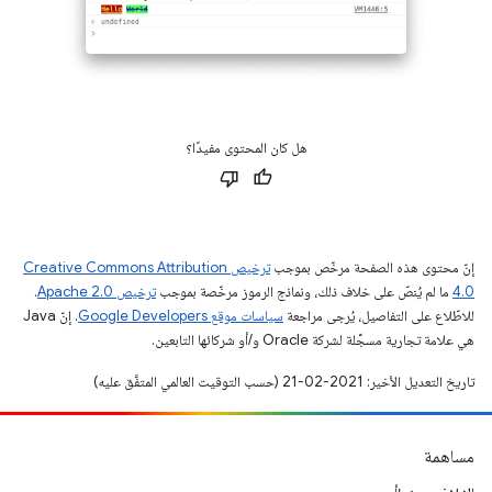
هل كان المحتوى مفيدًا؟
إنّ محتوى هذه الصفحة مرخّص بموجب
ترخيص Creative Commons Attribution
4.0‏
ما لم يُنصّ على خلاف ذلك، ونماذج الرموز مرخّصة بموجب
ترخيص Apache 2.0‏
.
للاطّلاع على التفاصيل، يُرجى مراجعة
سياسات موقع Google Developers‏
. إنّ Java
هي علامة تجارية مسجَّلة لشركة Oracle و/أو شركائها التابعين.
تاريخ التعديل الأخير: 2021-02-21 (حسب التوقيت العالمي المتفَّق عليه)
مساهمة