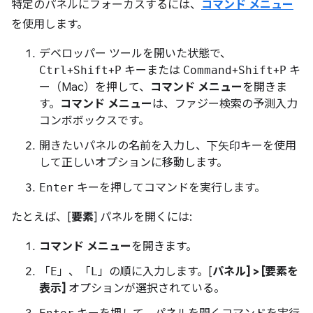
特定のパネルにフォーカスするには、
コマンド メニュー
を使用します。
デベロッパー ツールを開いた状態で、
Ctrl
+
Shift
+
P
キーまたは
Command
+
Shift
+
P
キ
ー（Mac）を押して、
コマンド メニュー
を開きま
す。
コマンド メニュー
は、ファジー検索の予測入力
コンボボックスです。
開きたいパネルの名前を入力し、
下矢印
キーを使用
して正しいオプションに移動します。
Enter
キーを押してコマンドを実行します。
たとえば、[
要素
] パネルを開くには:
コマンド メニュー
を開きます。
「
E
」、「
L
」の順に入力します。[
パネル] > [要素を
表示]
オプションが選択されている。