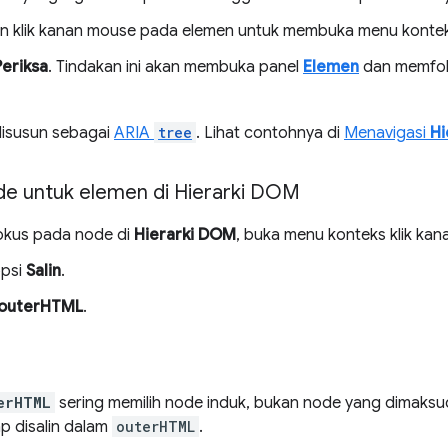
an klik kanan mouse pada elemen untuk membuka menu konte
Periksa
. Tindakan ini akan membuka panel
Elemen
dan memfok
isusun sebagai
ARIA
tree
. Lihat contohnya di
Menavigasi
Hi
de untuk elemen di Hierarki DOM
okus pada node di
Hierarki DOM
, buka menu konteks klik kan
opsi
Salin
.
 outerHTML
.
erHTML
sering memilih node induk, bukan node yang dimaks
ap disalin dalam
outerHTML
.