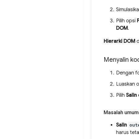
Simulasik
Pilih opsi
DOM
.
Hierarki DOM
d
Menyalin ko
Dengan f
Luaskan 
Pilih
Salin
Masalah umum
Salin
out
harus tet