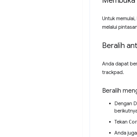
Membuka
Untuk memulai,
melalui pintas
Beralih an
Anda dapat ber
trackpad.
Beralih men
Dengan De
berikutnya
Tekan
Co
Anda jug