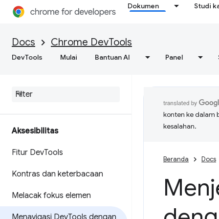
Dokumen
Studi k
Docs
Chrome DevTools
DevTools
Mulai
Bantuan AI
Panel
konten ke dalam 
kesalahan.
Aksesibilitas
Fitur Dev
Tools
Beranda
Docs
Kontras dan keterbacaan
Menj
Melacak fokus elemen
deng
Menavigasi Dev
Tools dengan