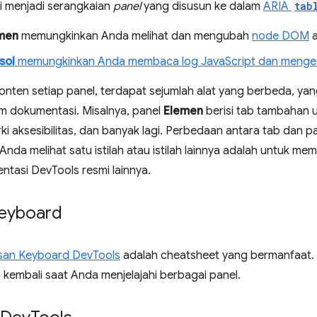
i menjadi serangkaian
panel
yang disusun ke dalam
ARIA
tab
men
memungkinkan Anda melihat dan mengubah
node DOM
a
sol
memungkinkan Anda membaca log JavaScript dan mengedi
onten setiap panel, terdapat sejumlah alat yang berbeda, ya
m dokumentasi. Misalnya, panel
Elemen
berisi tab tambahan 
rki aksesibilitas, dan banyak lagi. Perbedaan antara tab dan pa
Anda melihat satu istilah atau istilah lainnya adalah untuk m
tasi DevTools resmi lainnya.
keyboard
san Keyboard DevTools
adalah cheatsheet yang bermanfaat.
kembali saat Anda menjelajahi berbagai panel.