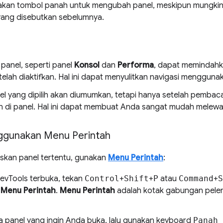
kan tombol panah untuk mengubah panel, meskipun mungkin
yang disebutkan sebelumnya.
panel, seperti panel
Konsol
dan
Performa
, dapat memindahk
telah diaktifkan. Hal ini dapat menyulitkan navigasi menggun
l yang dipilih akan diumumkan, tetapi hanya setelah pemba
n di panel. Hal ini dapat membuat Anda sangat mudah melew
ggunakan Menu Perintah
kan panel tertentu, gunakan
Menu Perintah
:
vTools terbuka, tekan
Control
+
Shift
+
P
atau
Command
+
S
a
Menu Perintah
.
Menu Perintah
adalah kotak gabungan pele
a panel yang ingin Anda buka, lalu gunakan keyboard
Panah 