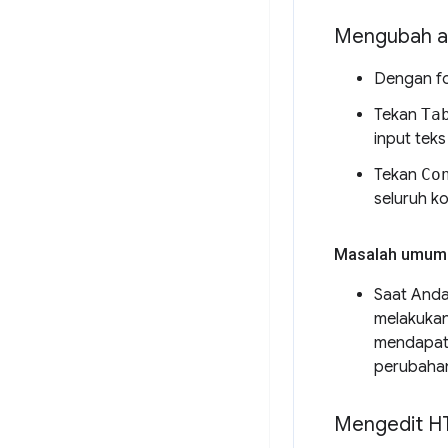
Mengubah at
Dengan f
Tekan
Ta
input teks
Tekan
Co
seluruh k
Masalah umum
Saat Anda
melakukan
mendapatk
perubahan
Mengedit H