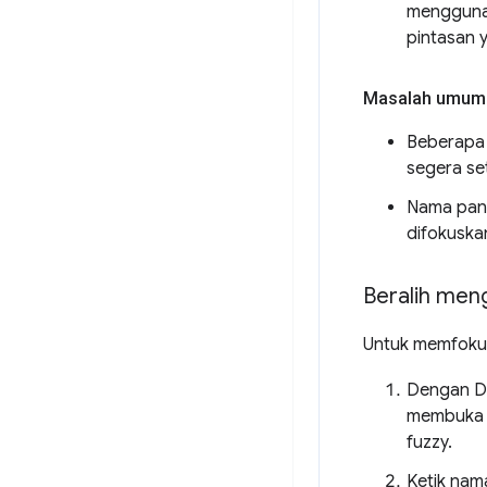
mengguna
pintasan 
Masalah umum
Beberapa 
segera se
Nama pane
difokuska
Beralih men
Untuk memfokus
Dengan De
membuk
fuzzy.
Ketik nam