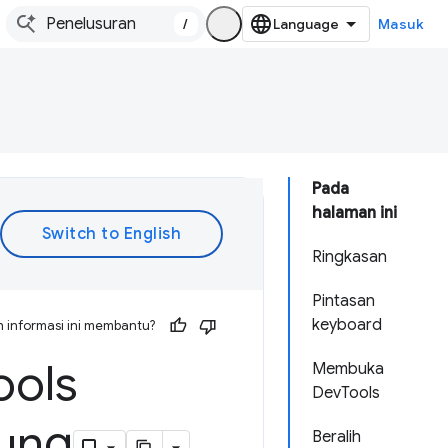
/
Masuk
Pada
halaman ini
Ringkasan
Pintasan
keyboard
 informasi ini membantu?
ools
Membuka
DevTools
ung
Beralih