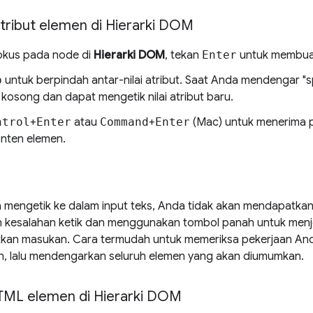
ribut elemen di Hierarki DOM
okus pada node di
Hierarki DOM
, tekan
Enter
untuk membuat
b
untuk berpindah antar-nilai atribut. Saat Anda mendengar "s
 kosong dan dapat mengetik nilai atribut baru.
ntrol
+
Enter
atau
Command
+
Enter
(Mac) untuk menerima
onten elemen.
 mengetik ke dalam input teks, Anda tidak akan mendapatka
 kesalahan ketik dan menggunakan tombol panah untuk menjel
an masukan. Cara termudah untuk memeriksa pekerjaan An
, lalu mendengarkan seluruh elemen yang akan diumumkan.
TML elemen di Hierarki DOM