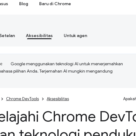
asus
Blog
Baru di Chrome
Setelan
Aksesibilitas
Untuk agen
Google menggunakan teknologi AI untuk menerjemahkan
bahasa pilihan Anda. Terjemahan AI mungkin mengandung
Chrome DevTools
Aksesibilitas
Apakah
elajahi Chrome Dev
T
an teknologi penduk