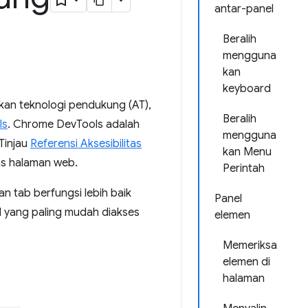
antar-panel
Beralih
mengguna
kan
keyboard
an teknologi pendukung (AT),
Beralih
ls
. Chrome DevTools adalah
mengguna
Tinjau
Referensi Aksesibilitas
kan Menu
tas halaman web.
Perintah
 tab berfungsi lebih baik
Panel
l yang paling mudah diakses
elemen
Memeriksa
elemen di
halaman