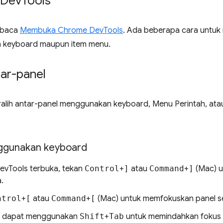
 Dev
Tools
 baca
Membuka Chrome DevTools
. Ada beberapa cara untuk
an keyboard maupun item menu.
tar-panel
alih antar-panel menggunakan keyboard, Menu Perintah, a
ggunakan keyboard
vTools terbuka, tekan
Control
+
]
atau
Command
+
]
(Mac) u
.
ntrol
+
[
atau
Command
+
[
(Mac) untuk memfokuskan panel s
a dapat menggunakan
Shift
+
Tab
untuk memindahkan fokus 