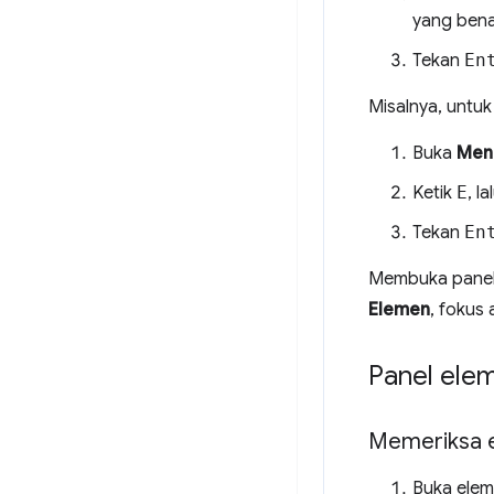
yang bena
Tekan
En
Misalnya, untu
Buka
Men
Ketik
E
, la
Tekan
En
Membuka panel 
Elemen
, fokus
Panel ele
Memeriksa 
Buka elem