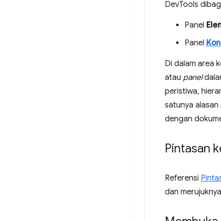
DevTools dibag
Panel
Ele
Panel
Kon
Di dalam area k
atau
panel
dala
peristiwa, hiera
satunya alasan 
dengan dokumen
Pintasan 
Referensi
Pinta
dan merujuknya 