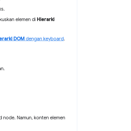
ks.
uskan elemen di
Hierarki
erarki DOM
dengan keyboard
.
an.
ud node. Namun, konten elemen