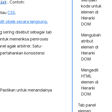
Menyalin
list
. Contoh:
kode untuk
elemen di
tau
CSS
.
Hierarki
t objek secara langsung.
DOM
ng sering disebut sebagai
tab
Mengubah
untuk memeriksa pemroses
atribut
nel agak arbitrer. Satu-
elemen di
empertahankan konsistensi
Hierarki
DOM
Mengedit
HTML
elemen di
Hierarki
 Pastikan untuk menandainya
DOM
Tab panel
elemen