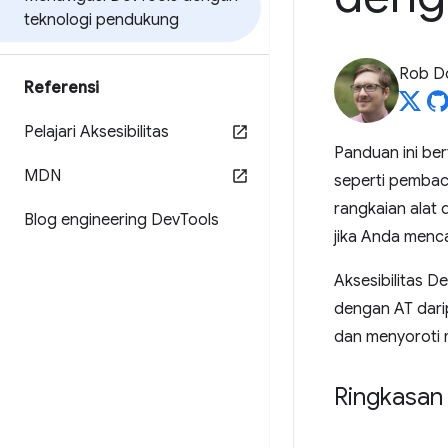
teknologi pendukung
Rob D
Referensi
Pelajari Aksesibilitas
Panduan ini be
MDN
seperti pemba
rangkaian alat
Blog engineering Dev
Tools
jika Anda menca
Aksesibilitas 
dengan AT dari
dan menyoroti 
Ringkasan