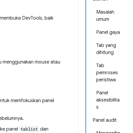
Masalah
 membuka DevTools, baik
umum
Panel gaya
Tab yang
dihitung
tau menggunakan mouse atau
Tab
pemroses
peristiwa
Panel
aksesibilita
ntuk memfokuskan panel
s
ebelumnya.
Panel audit
ke panel
tablist
dan