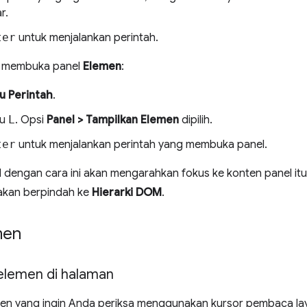
r.
ter
untuk menjalankan perintah.
k membuka panel
Elemen
:
u Perintah
.
lu
L
. Opsi
Panel > Tampilkan Elemen
dipilih.
ter
untuk menjalankan perintah yang membuka panel.
dengan cara ini akan mengarahkan fokus ke konten panel itu 
 akan berpindah ke
Hierarki DOM
.
men
elemen di halaman
en yang ingin Anda periksa menggunakan kursor pembaca lay