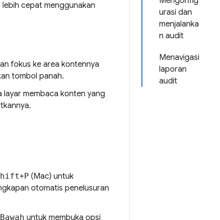
Mengonfig
 lebih cepat menggunakan
urasi dan
menjalanka
n audit
Menavigasi
an fokus ke area kontennya
laporan
akan tombol panah.
audit
ca layar membaca konten yang
atkannya.
hift
+
P
(Mac) untuk
ngkapan otomatis penelusuran
Bawah
untuk membuka opsi