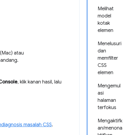
Melihat
model
kotak
elemen
Menelusuri
dan
(Mac) atau
memfilter
 pandang.
CSS
elemen
Console
, klik kanan hasil, lalu
Mengemul
asi
halaman
terfokus
Mengaktifk
diagnosis masalah CSS
.
an/menona