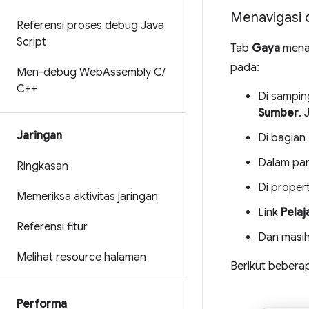
Menavigasi 
Referensi proses debug Java
Script
Tab
Gaya
menam
pada:
Men-debug Web
Assembly C
/
C++
Di sampin
Sumber
. 
Jaringan
Di bagian
Dalam pa
Ringkasan
Di proper
Memeriksa aktivitas jaringan
Link
Pelaj
Referensi fitur
Dan masih
Melihat resource halaman
Berikut beberap
Performa