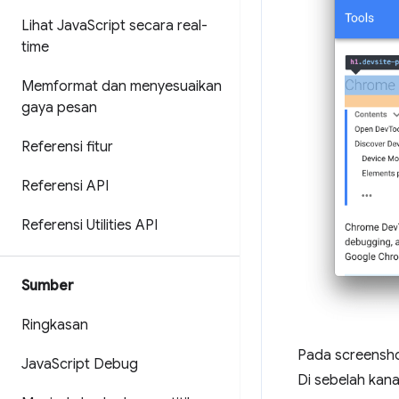
Lihat Java
Script secara real-
time
Memformat dan menyesuaikan
gaya pesan
Referensi fitur
Referensi API
Referensi Utilities API
Sumber
Ringkasan
Pada screensh
Java
Script Debug
Di sebelah kana