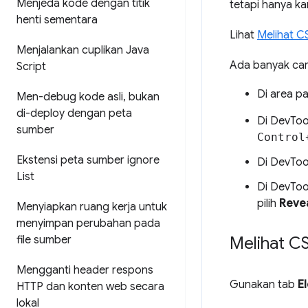
Menjeda kode dengan titik
tetapi hanya k
henti sementara
Lihat
Melihat C
Menjalankan cuplikan Java
Ada banyak car
Script
Di area pa
Men-debug kode asli
,
bukan
di-deploy dengan peta
Di DevTool
sumber
Control
Ekstensi peta sumber ignore
Di DevTool
List
Di DevTool
pilih
Revea
Menyiapkan ruang kerja untuk
menyimpan perubahan pada
file sumber
Melihat C
Mengganti header respons
Gunakan tab
E
HTTP dan konten web secara
lokal