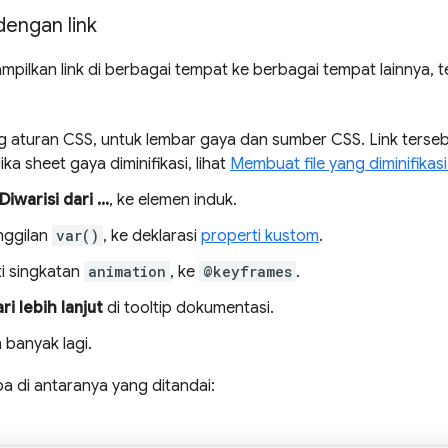
dengan link
pilkan link di berbagai tempat ke berbagai tempat lainnya, t
g aturan CSS, untuk lembar gaya dan sumber CSS. Link ters
Jika sheet gaya diminifikasi, lihat
Membuat file yang diminifikas
Diwarisi dari ...
, ke elemen induk.
nggilan
var()
, ke deklarasi
properti kustom
.
ti singkatan
animation
, ke
@keyframes
.
ari lebih lanjut
di tooltip dokumentasi.
 banyak lagi.
a di antaranya yang ditandai: