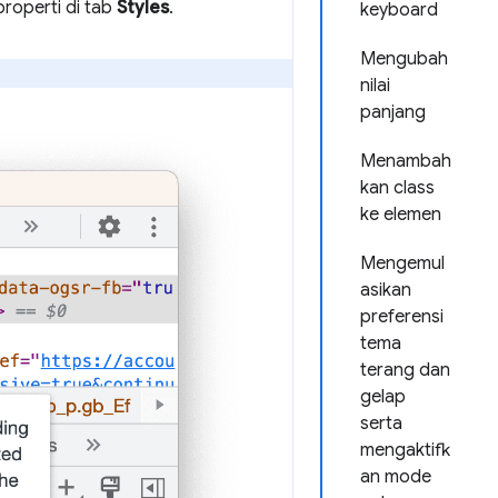
properti di tab
Styles
.
keyboard
Mengubah
nilai
panjang
Menambah
kan class
ke elemen
Mengemul
asikan
preferensi
tema
terang dan
gelap
serta
mengaktifk
an mode