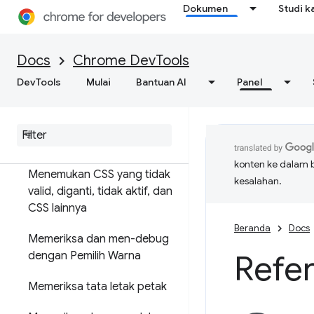
Dokumen
Studi k
Elemen
Ringkasan
Docs
Chrome DevTools
DOM
DevTools
Mulai
Bantuan AI
Panel
CSS
Melihat dan mengubah CSS
konten ke dalam 
Menemukan CSS yang tidak
kesalahan.
valid
,
diganti
,
tidak aktif
,
dan
CSS lainnya
Beranda
Docs
Memeriksa dan men-debug
Refer
dengan Pemilih Warna
Memeriksa tata letak petak