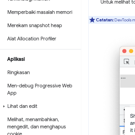
Untuk melihat t
Memperbaiki masalah memori
Catatan:
DevTools m
Merekam snapshot heap
Alat Allocation Profiler
Aplikasi
Ringkasan
Men-debug Progressive Web
App
Lihat dan edit
Melihat
,
menambahkan
,
mengedit
,
dan menghapus
cookie