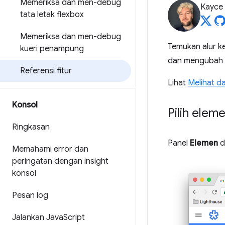
Memeriksa dan men-debug
Kayce
tata letak flexbox
Memeriksa dan men-debug
Temukan alur ke
kueri penampung
dan mengubah 
Referensi fitur
Lihat
Melihat 
Konsol
Pilih elem
Ringkasan
Panel
Elemen
d
Memahami error dan
peringatan dengan insight
konsol
Pesan log
Jalankan Java
Script