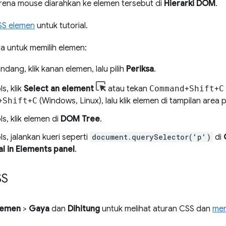
arena mouse diarahkan ke elemen tersebut di
Hierarki DOM
.
SS elemen
untuk tutorial.
a untuk memilih elemen:
ndang, klik kanan elemen, lalu pilih
Periksa
.
s, klik
Select an element
atau tekan
Command
+
Shift
+
C
+
Shift
+
C
(Windows, Linux), lalu klik elemen di tampilan area
s, klik elemen di
DOM Tree
.
s, jalankan kueri seperti
document.querySelector('p')
di
l in Elements panel
.
SS
lemen
>
Gaya
dan
Dihitung
untuk melihat aturan CSS dan
men