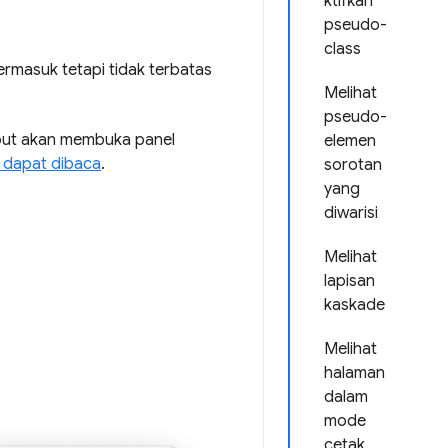
ktifkan
pseudo-
class
ermasuk tetapi tidak terbatas
Melihat
pseudo-
ebut akan membuka panel
elemen
i dapat dibaca
.
sorotan
yang
diwarisi
Melihat
lapisan
kaskade
Melihat
halaman
dalam
mode
cetak