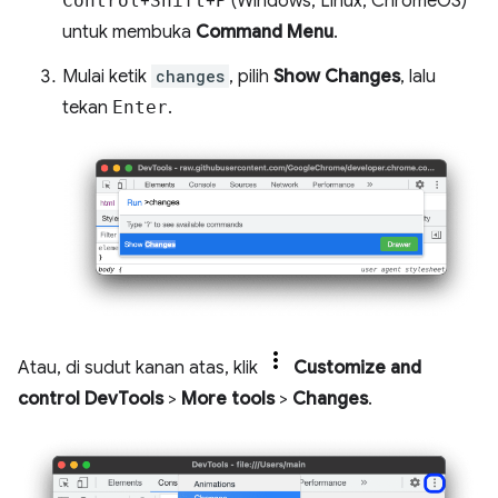
Control
+
Shift
+
P
(Windows, Linux, ChromeOS)
untuk membuka
Command Menu
.
Mulai ketik
changes
, pilih
Show Changes
, lalu
tekan
Enter
.
Atau, di sudut kanan atas, klik
Customize and
control DevTools
>
More tools
>
Changes
.