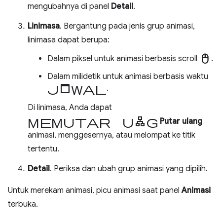
mengubahnya di panel
Detail
.
Linimasa
. Bergantung pada jenis grup animasi,
linimasa dapat berupa:
mouse
Dalam piksel untuk animasi berbasis scroll
.
Dalam milidetik untuk animasi berbasis waktu
jadwal
.
Di linimasa, Anda dapat
memutar ulang
Putar ulang
animasi, menggesernya, atau melompat ke titik
tertentu.
Detail
. Periksa dan ubah grup animasi yang dipilih.
Untuk merekam animasi, picu animasi saat panel
Animasi
terbuka.