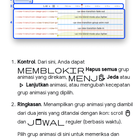
Kontrol
. Dari sini, Anda dapat
memblokir
Hapus semua
grup
menjeda
animasi yang direkam,
Jeda
atau
play_arrow
Lanjutkan
animasi, atau mengubah kecepatan
grup animasi yang dipilih.
Ringkasan
. Menampilkan grup animasi yang diambil
mouse
dari dua jenis yang ditandai dengan ikon: scroll
jadwal
dan
reguler (berbasis waktu).
Pilih grup animasi di sini untuk memeriksa dan