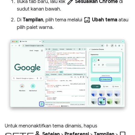
edit
Buka tab baru, lalu klik
Sesuaikan Chrome
di
sudut kanan bawah.
wallpaper
Di
Tampilan
, pilih tema melalui
Ubah tema
atau
pilih palet warna.
Untuk menonaktifkan tema dinamis, hapus
setelan
check_box_outline_blank
Setelan
>
Preferensi
>
Tampilan
>