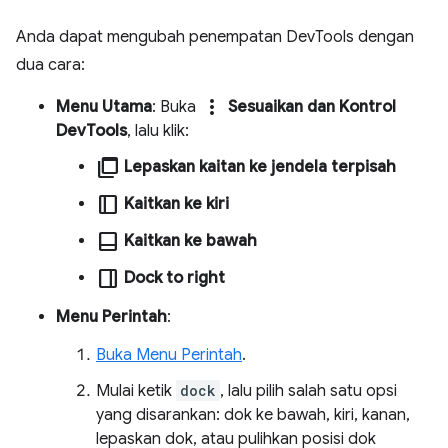
Anda dapat mengubah penempatan DevTools dengan
dua cara:
more_vert
Menu Utama
: Buka
Sesuaikan dan Kontrol
DevTools
, lalu klik:
ad_group
Lepaskan kaitan ke jendela terpisah
dock_to_right
Kaitkan ke kiri
dock_to_bottom
Kaitkan ke bawah
dock_to_left
Dock to right
Menu Perintah
:
Buka Menu Perintah
.
Mulai ketik
dock
, lalu pilih salah satu opsi
yang disarankan: dok ke bawah, kiri, kanan,
lepaskan dok, atau pulihkan posisi dok