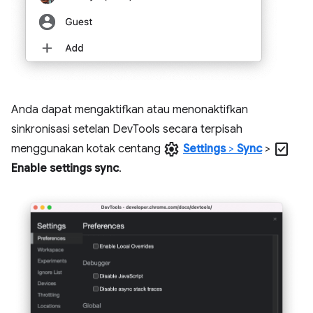
Anda dapat mengaktifkan atau menonaktifkan
sinkronisasi setelan DevTools secara terpisah
settings
check_box
menggunakan kotak centang
Settings
>
Sync
>
Enable settings sync
.