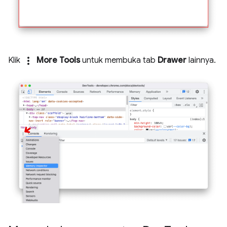
more_vert
Klik
More Tools
untuk membuka tab
Drawer
lainnya.