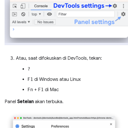
Atau, saat difokuskan di DevTools, tekan:
?
F1
di Windows atau Linux
Fn
+
F1
di Mac
Panel
Setelan
akan terbuka.