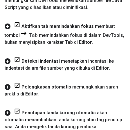
memungkinkan Dev
Tools menemukan sumber file Java
Script yang dihasilkan atau diminifikasi
.
Aktifkan tab memindahkan fokus
membuat
tombol
Tab
memindahkan fokus di dalam Dev
Tools
,
bukan menyisipkan karakter Tab di
Editor
.
Deteksi indentasi
menetapkan indentasi ke
indentasi dalam file sumber yang dibuka di
Editor
.
Pelengkapan otomatis
memungkinkan saran
praktis di
Editor
.
Penutupan tanda kurung otomatis
akan
otomatis menambahkan tanda kurung atau tag penutup
saat Anda mengetik tanda kurung pembuka
.