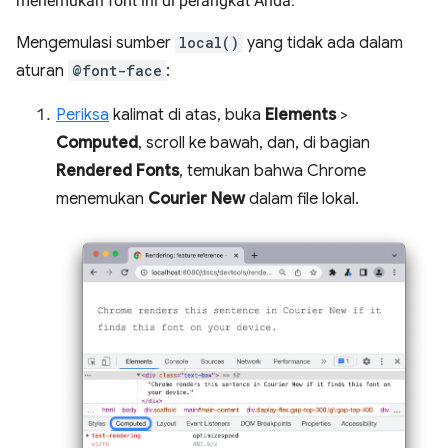
menemukan font ini di perangkat Anda.
Mengemulasi sumber
local()
yang tidak ada dalam
aturan
@font-face
:
Periksa
kalimat di atas, buka
Elements
>
Computed
, scroll ke bawah, dan, di bagian
Rendered Fonts
, temukan bahwa Chrome
menemukan
Courier New
dalam file lokal.