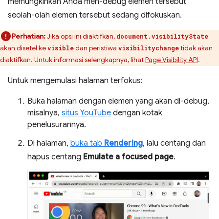
memungkinkan Anda men-debug elemen tersebut
seolah-olah elemen tersebut sedang difokuskan.
Perhatian:
Jika opsi ini diaktifkan,
document.visibilityState
akan disetel ke
dan peristiwa
tidak akan
visible
visibilitychange
diaktifkan. Untuk informasi selengkapnya, lihat
Page Visibility API
.
Untuk mengemulasi halaman terfokus:
Buka halaman dengan elemen yang akan di-debug,
misalnya,
situs YouTube
dengan kotak
penelusurannya.
Di halaman,
buka tab
Rendering
, lalu centang dan
hapus centang
Emulate a focused page
.