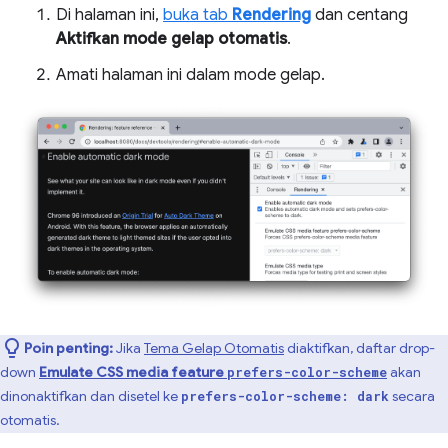
Di halaman ini,
buka tab
Rendering
dan centang
Aktifkan mode gelap otomatis
.
Amati halaman ini dalam mode gelap.
Poin penting:
Jika
Tema Gelap Otomatis
diaktifkan, daftar drop-
down
Emulate CSS media feature
akan
prefers-color-scheme
dinonaktifkan dan disetel ke
secara
prefers-color-scheme: dark
otomatis.