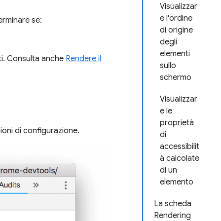
Visualizzar
e l'ordine
rminare se:
di origine
degli
elementi
nti. Consulta anche
Rendere il
sullo
schermo
Visualizzar
e le
proprietà
ioni di configurazione.
di
accessibilit
à calcolate
di un
elemento
La scheda
Rendering