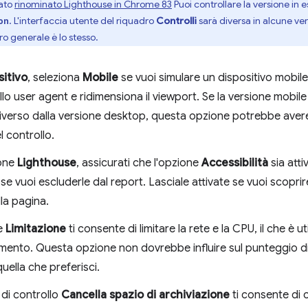
tato
rinominato Lighthouse in Chrome 83
Puoi controllare la versione in e
. L'interfaccia utente del riquadro
Controlli
sarà diversa in alcune ve
on
oro generale è lo stesso.
sitivo
, seleziona
Mobile
se vuoi simulare un dispositivo mobil
llo user agent e ridimensiona il viewport. Se la versione mobile
verso dalla versione desktop, questa opzione potrebbe avere u
el controllo.
ione
Lighthouse
, assicurati che l'opzione
Accessibilità
sia atti
se vuoi escluderle dal report. Lasciale attivate se vuoi scoprire
lla pagina.
e
Limitazione
ti consente di limitare la rete e la CPU, il che è u
mento. Questa opzione non dovrebbe influire sul punteggio di 
quella che preferisci.
 di controllo
Cancella spazio di archiviazione
ti consente di c