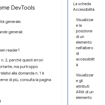
La scheda
hrome Dev
Tools
Accessibilità
Visualizzar
ità generale.
e la
posizione
nde generali:
di un
elemento
nell'albero
reen reader?
di
accessibilit
 n. 2, perché questi errori
à
portante, ma purtroppo
elativi alla domanda n. 1 è
Visualizzar
erne di più, consulta la pagina
e gli
attributi
ARIA di un
elemento
a