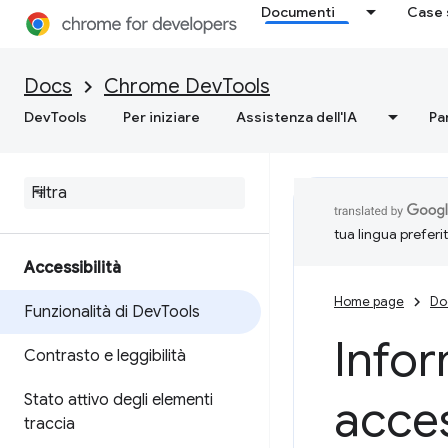
Documenti
Case 
Docs
Chrome DevTools
DevTools
Per iniziare
Assistenza dell'IA
Pa
tua lingua preferi
Accessibilità
Home page
Do
Funzionalità di Dev
Tools
Infor
Contrasto e leggibilità
Stato attivo degli elementi
acces
traccia