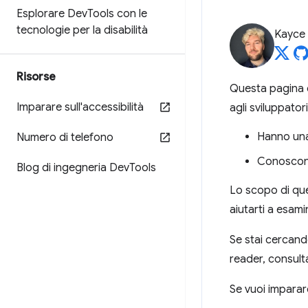
Esplorare Dev
Tools con le
tecnologie per la disabilità
Kayce
Risorse
Questa pagina è
Imparare sull'accessibilità
agli sviluppator
Hanno una
Numero di telefono
Conoscon
Blog di ingegneria Dev
Tools
Lo scopo di ques
aiutarti a esami
Se stai cercand
reader, consult
Se vuoi imparare