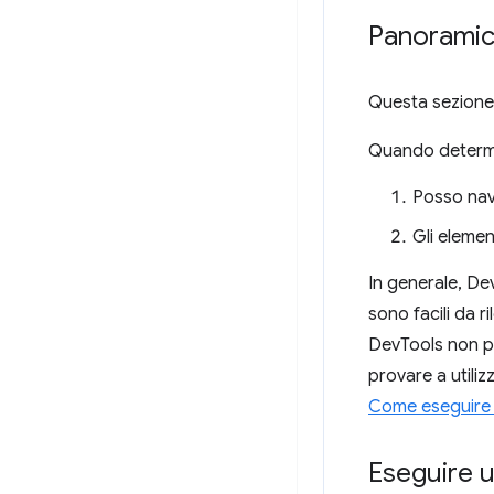
Panoramica
Questa sezione 
Quando determin
Posso nav
Gli elemen
In generale, Dev
sono facili da 
DevTools non può
provare a utili
Come eseguire u
Eseguire u