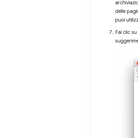
archiviazi
delle pagi
puoi utiliz
Fai clic su
suggerimen