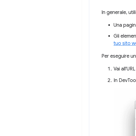
In generale, util
Una pagin
Gli elemen
tuo sito w
Per eseguire un
Vai all'UR
In DevTool