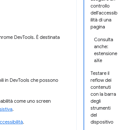
controllo
dell'accessib
ilità di una
pagina
 Chrome DevTools. È destinata
Consulta
anche:
estensione
aXe
Testare il
ibili in DevTools che possono
reflow dei
contenuti
con la barra
sabilità come uno screen
degli
strumenti
istiva
.
del
ccessibilità
.
dispositivo