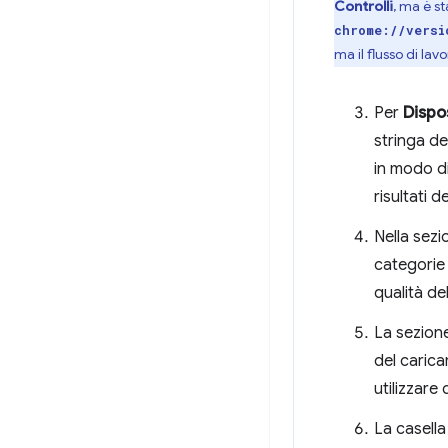
Controlli
, ma è s
chrome://versi
ma il flusso di lav
Per
Dispo
stringa de
in modo di
risultati d
Nella sez
categorie 
qualità de
La sezion
del carica
utilizzare 
La casella