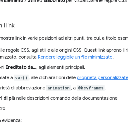
de
Elementi
>
Stili
ed
Elaborato
per visualizzare le regole CSS
i link
mostra link in varie posizioni ad altri punti, tra cui, a titolo esem
le regole CSS, agli stili e alle origini CSS. Questi link aprono il
nimizzato, consulta
Rendere leggibile un file minimizzato
.
oni
Ereditato da…
, agli elementi principali.
amate a
var()
, alle dichiarazioni delle
proprietà personalizzat
rietà di abbreviazione
animation
, a
@keyframes
.
i di più
nelle descrizioni comando della documentazione.
tro.
n evidenza: