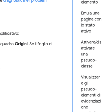
 e
diagnosticare i problemi
elemento
Emula una
pagina con
lo stato
attivo
plificativo:
Attivare/dis
 riquadro
Origini
. Se il foglio di
attivare
una
pseudo-
classe
e
.
Visualizzar
e gli
pseudo-
elementi di
evidenziazi
one