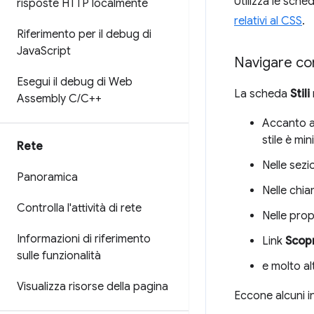
Utilizza le sche
risposte HTTP localmente
relativi al CSS
.
Riferimento per il debug di
Java
Script
Navigare con 
Esegui il debug di Web
La scheda
Stili
Assembly C
/
C++
Accanto al
stile è mi
Rete
Nelle sezi
Panoramica
Nelle chi
Controlla l'attività di rete
Nelle prop
Informazioni di riferimento
Link
Scopr
sulle funzionalità
e molto al
Visualizza risorse della pagina
Eccone alcuni i