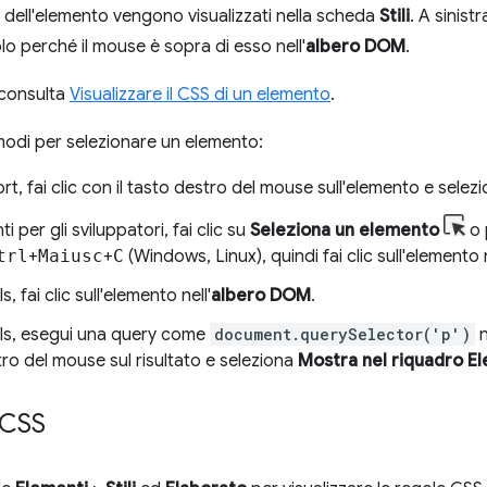
ili dell'elemento vengono visualizzati nella scheda
Stili
. A sinist
lo perché il mouse è sopra di esso nell'
albero DOM
.
 consulta
Visualizzare il CSS di un elemento
.
modi per selezionare un elemento:
rt, fai clic con il tasto destro del mouse sull'elemento e selez
i per gli sviluppatori, fai clic su
Seleziona un elemento
o 
trl
+
Maiusc
+
C
(Windows, Linux), quindi fai clic sull'elemento 
, fai clic sull'elemento nell'
albero DOM
.
ls, esegui una query come
document.querySelector('p')
n
ro del mouse sul risultato e seleziona
Mostra nel riquadro E
 CSS