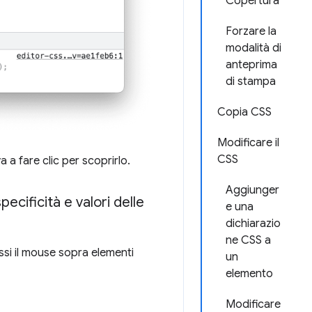
Copertura
Forzare la
modalità di
anteprima
di stampa
Copia CSS
Modificare il
CSS
a a fare clic per scoprirlo.
Aggiunger
pecificità e valori delle
e una
dichiarazio
ne CSS a
si il mouse sopra elementi
un
elemento
Modificare