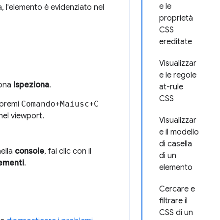
e le
ra, l'elemento è evidenziato nel
proprietà
CSS
ereditate
Visualizzar
e le regole
iona
Ispeziona
.
at-rule
CSS
premi
Comando
+
Maiusc
+
C
nel viewport.
Visualizzar
e il modello
di casella
ella
console
, fai clic con il
di un
lementi
.
elemento
Cercare e
filtrare il
CSS di un