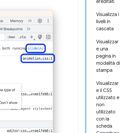
ereditati
Visualizza i
livelli in
cascata
Visualizzar
e una
pagina in
modalità di
stampa
Visualizzar
e il CSS
utilizzato e
non
utilizzato
con la
scheda