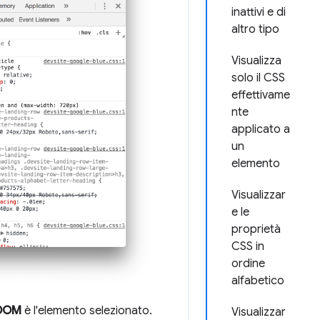
inattivi e di
altro tipo
Visualizza
solo il CSS
effettivame
nte
applicato a
un
elemento
Visualizzar
e le
proprietà
CSS in
ordine
alfabetico
 DOM
è l'elemento selezionato.
Visualizzar