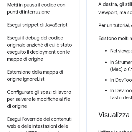
A destra, gli st
Metti in pausa il codice con
punti di interruzione
viewport, ma so
Esegui snippet di Java
Script
Per un tutorial,
Esegui il debug del codice
Esistono molti 
originale anziché di cui è stato
Nel viewpo
eseguito il deployment con le
mappe di origine
In Strument
(Mac) o
C
Estensione della mappa di
origine ignore
List
In DevTools
In DevToo
Configurare gli spazi di lavoro
tasto dest
per salvare le modifiche ai file
di origine
Visualizza
Esegui l'override dei contenuti
web e delle intestazioni delle