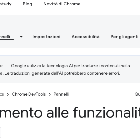
study
Blog
Novità di Chrome
nnelli
Impostazioni
Accessibilità
Per gli agenti
Google utilizza la tecnologia AI per tradurre i contenuti nella
ta. Le traduzioni generate dall'AI potrebbero contenere errori.
cs
Chrome DevTools
Pannelli
Qu
imento alle funzional