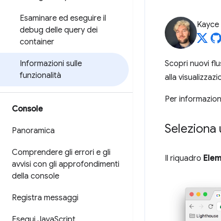
Esaminare ed eseguire il
Kayce
debug delle query dei
container
Informazioni sulle
Scopri nuovi fl
funzionalità
alla visualizzaz
Per informazion
Console
Seleziona
Panoramica
Comprendere gli errori e gli
Il riquadro
Elem
avvisi con gli approfondimenti
della console
Registra messaggi
Esegui Java
Script