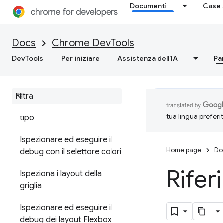
Documenti
Case 
DOM (DOM)
CSS
Docs
Chrome DevTools
DevTools
Per iniziare
Assistenza dell'IA
Pa
Visualizzare e modificare i
CSS
Trovare CSS non validi
,
sostituiti
,
non attivi e di altro
tua lingua preferi
tipo
Ispezionare ed eseguire il
Home page
Do
debug con il selettore colori
Rifer
Ispeziona i layout della
griglia
Ispezionare ed eseguire il
debug dei layout Flexbox