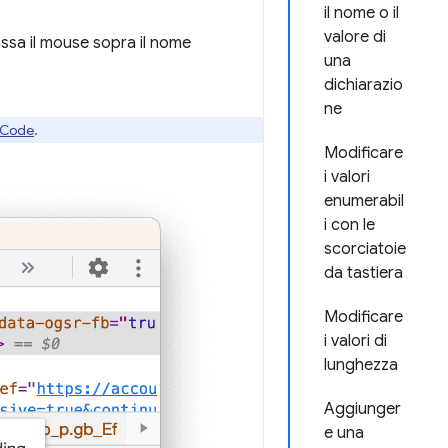
il nome o il
valore di
ssa il mouse sopra il nome
una
dichiarazio
ne
S Code
.
Modificare
i valori
enumerabil
i con le
scorciatoie
da tastiera
Modificare
i valori di
lunghezza
Aggiunger
e una