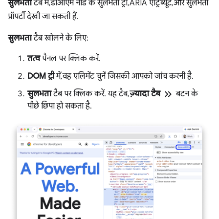
सुलभता
टैब में, डीओएम नोड के सुलभता ट्री, ARIA एट्रिब्यूट, और सुलभता
प्रॉपर्टी देखी जा सकती हैं.
सुलभता
टैब खोलने के लिए:
तत्व
पैनल पर क्लिक करें.
DOM ट्री
में, वह एलिमेंट चुनें जिसकी आपको जांच करनी है.
keyboard_double_arrow_right
सुलभता
टैब पर क्लिक करें. यह टैब,
ज़्यादा टैब
बटन के
पीछे छिपा हो सकता है.