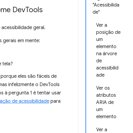
"Acessibilida
rome Dev
Tools
de"
Ver a
acessibilidade geral.
posição de
um
s gerais em mente:
elemento
na árvore
de
 tela?
acessibilid
ade
 porque eles são fáceis de
mas infelizmente o DevTools
Ver os
s à pergunta 1 é tentar usar
atributos
ação de acessibilidade
para
ARIA de
um
elemento
Ver a