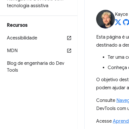
tecnologia assistiva
Kayce
Recursos
Esta página é 
Acessibilidade
destinado a de
MDN
Ter uma c
Blog de engenharia do Dev
Conheça
Tools
O objetivo dest
podem ajudar a
Consulte
Naveg
DevTools com u
Acesse
Aprenda