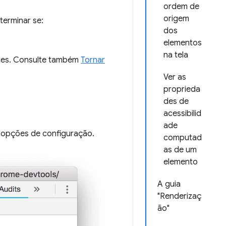
ordem de
origem
terminar se:
dos
elementos
na tela
ntes. Consulte também
Tornar
Ver as
proprieda
des de
acessibilid
ade
s opções de configuração.
computad
as de um
elemento
A guia
"Renderizaç
ão"