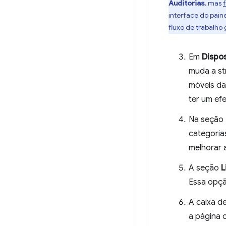
Auditorias
, mas
interface do pain
fluxo de trabalho
Em
Dispos
muda a str
móveis da
ter um efe
Na seção
categorias
melhorar 
A seção
L
Essa opçã
A caixa d
a página 