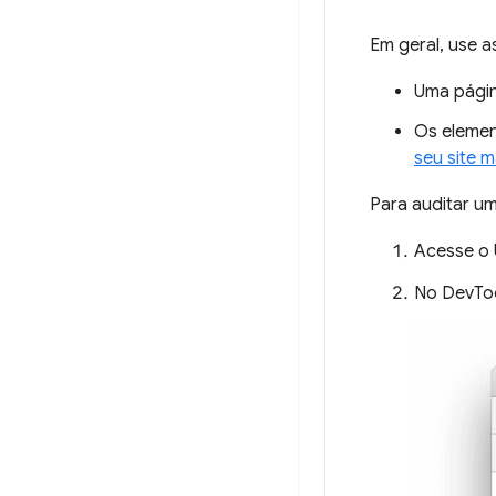
Em geral, use a
Uma págin
Os elemen
seu site m
Para auditar u
Acesse o 
No DevToo