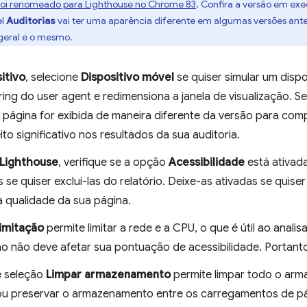
foi renomeado para Lighthouse no Chrome 83
. Confira a versão em e
el
Auditorias
vai ter uma aparência diferente em algumas versões ante
 geral é o mesmo.
itivo
, selecione
Dispositivo móvel
se quiser simular um disp
ing do user agent e redimensiona a janela de visualização. Se
 página for exibida de maneira diferente da versão para co
ito significativo nos resultados da sua auditoria.
Lighthouse
, verifique se a opção
Acessibilidade
está ativada
 se quiser excluí-las do relatório. Deixe-as ativadas se quis
a qualidade da sua página.
imitação
permite limitar a rede e a CPU, o que é útil ao anal
o não deve afetar sua pontuação de acessibilidade. Portanto,
e seleção
Limpar armazenamento
permite limpar todo o arm
ou preservar o armazenamento entre os carregamentos de p