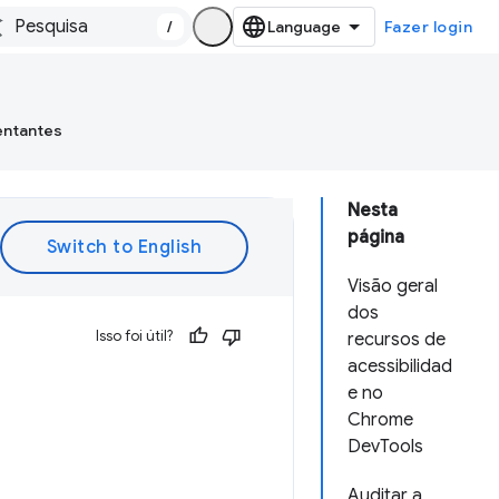
/
Fazer login
entantes
Nesta
página
Visão geral
dos
Isso foi útil?
recursos de
acessibilidad
e
e no
Chrome
DevTools
Auditar a