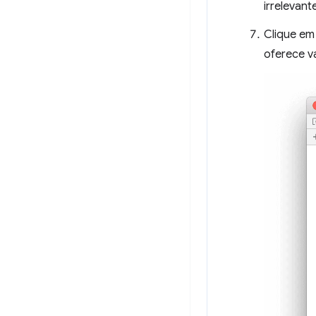
irrelevan
Clique e
oferece v