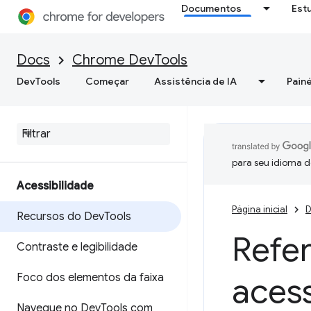
Documentos
Est
Docs
Chrome DevTools
DevTools
Começar
Assistência de IA
Painé
para seu idioma d
Acessibilidade
Página inicial
D
Recursos do Dev
Tools
Refer
Contraste e legibilidade
Foco dos elementos da faixa
acess
Navegue no Dev
Tools com