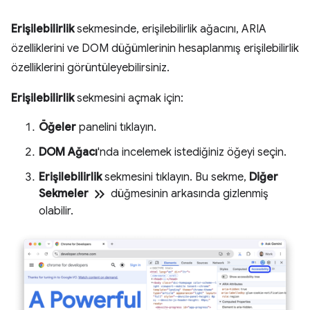
Erişilebilirlik
sekmesinde, erişilebilirlik ağacını, ARIA
özelliklerini ve DOM düğümlerinin hesaplanmış erişilebilirlik
özelliklerini görüntüleyebilirsiniz.
Erişilebilirlik
sekmesini açmak için:
Öğeler
panelini tıklayın.
DOM Ağacı
'nda incelemek istediğiniz öğeyi seçin.
Erişilebilirlik
sekmesini tıklayın. Bu sekme,
Diğer
keyboard_double_arrow_right
Sekmeler
düğmesinin arkasında gizlenmiş
olabilir.