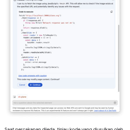
Saat percakapan dijeda, tinjau kode yang diusulkan oleh