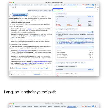
Langkah-langkahnya meliputi: