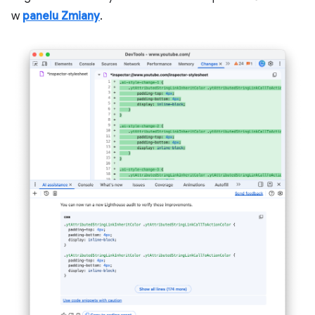
w
panelu Zmiany
.