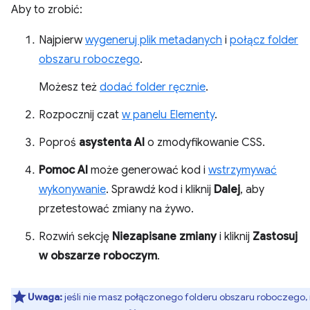
Aby to zrobić:
Najpierw
wygeneruj plik metadanych
i
połącz folder
obszaru roboczego
.
Możesz też
dodać folder ręcznie
.
Rozpocznij czat
w panelu Elementy
.
Poproś
asystenta AI
o zmodyfikowanie CSS.
Pomoc AI
może generować kod i
wstrzymywać
wykonywanie
. Sprawdź kod i kliknij
Dalej
, aby
przetestować zmiany na żywo.
Rozwiń sekcję
Niezapisane zmiany
i kliknij
Zastosuj
w obszarze roboczym
.
Uwaga:
jeśli nie masz połączonego folderu obszaru roboczego,