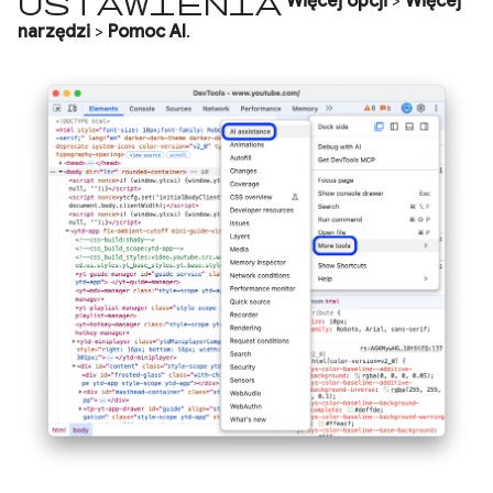
Ustawienia
Więcej opcji
>
Więcej
narzędzi
>
Pomoc AI
.