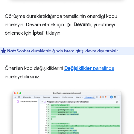
Görüşme duraklatıldığında temsilcinin önerdiği kodu
play_arrow
inceleyin. Devam etmek için
Devam
'ı, yürütmeyi
önlemek için
İptal
'i tıklayın.
Not:
Sohbet duraklatıldığında istem girişi devre dışı bırakılır.
Önerilen kod değişikliklerini
Değişiklikler
panelinde
inceleyebilirsiniz.