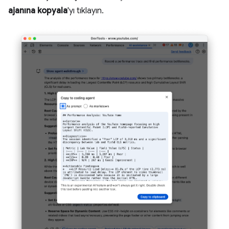
ajanına kopyala
'yı tıklayın.