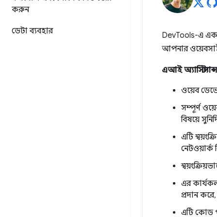
করুন
ডেটা ব্যবহার
DevTools-এ এ
আপনার ওয়েবসাই
এআই অ্যাসিস্ট্যান্
ওয়েব ডেভে
সম্পূর্ণ ওয
বিষয়ে সুনির
এটি স্বয়ংক
নেটওয়ার্ক
স্বয়ংক্রি
এর কার্যকল
প্রদান কর
এটি কোড পর