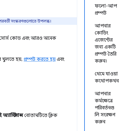
ফলো-আপ
প্রম্পট
তার পরবর্তী সংস্করণগুলোতে উপলব্ধ।
আপনার
কোডিং
্স, সোর্স কোড এবং আরও অনেক
এজেন্টের
জন্য একটি
প্রম্পট তৈরি
ে খুলতে হয়,
প্রম্পট করতে হয়
এবং
করুন।
থেমে যাওয়া
কথোপকথন
আপনার
কর্মক্ষেত্রে
পরিবর্তনগু
লি সংরক্ষণ
্যাসিস্ট্যান্স
বোতামটিতে ক্লিক
করুন