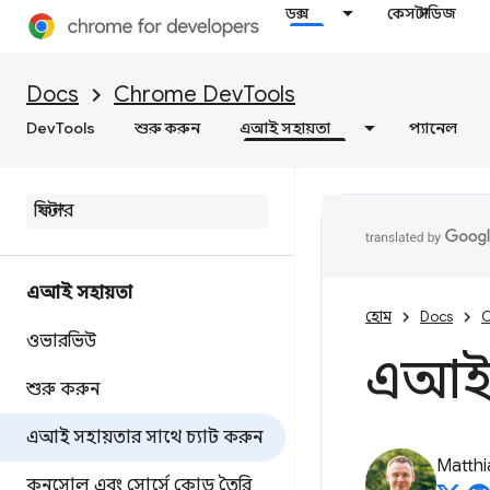
ডক্স
কেস স্টাডিজ
Docs
Chrome DevTools
DevTools
শুরু করুন
এআই সহায়তা
প্যানেল
এআই সহায়তা
হোম
Docs
C
ওভারভিউ
এআই স
শুরু করুন
এআই সহায়তার সাথে চ্যাট করুন
Matth
কনসোল এবং সোর্সে কোড তৈরি