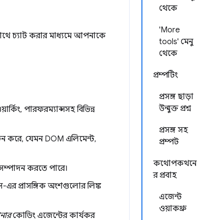
থেকে
'More
সাথে চ্যাট করার মাধ্যমে আপনাকে
tools' মেনু
থেকে
প্রম্পটিং
প্রসঙ্গ ছাড়া
উন্মুক্ত প্রশ্ন
়ার্কিং, পারফরম্যান্সসহ বিভিন্ন
প্রসঙ্গ সহ
ির্বাচন করে, যেমন DOM এলিমেন্ট,
প্রম্পট
কথোপকথনে
জ সম্পাদন করতে পারে।
র প্রবাহ
-এর প্রাসঙ্গিক অংশগুলোর লিঙ্ক
এজেন্ট
ওয়াকথ্রু
নার
কোডিং এজেন্টের কার্যকর