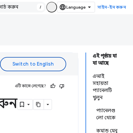
/
সাইন-ইন করুন
এই পৃষ্ঠায় যা
যা আছে
এআই
সহায়তা
এটি কাজে লেগেছে?
প্যানেলটি
রুন
খুলুন
প্যানেলগু
লো থেকে
কমান্ড মেনু