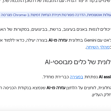
 שינויים בקוד וליצור הנחיה עם התובנות שלו לסוכן התכנות
שלך
ל
וטונומיות, הדרכה מפורטת ויצירת הנחיות זמינות ב-Chrome מגרסה 149 ואילך.
יכולים לנפות באגים בעיצוב, ברשת, בביצועים, במקורות של האת
Gem בחלונית
עזרה מ-AI
בצורה יעילה, כדאי ללמוד א
מהלך השיחה
.
נית של כלים מבוססי-AI
AI ass
נפתחת
במגירה
כברירת מחדל.
לונית, לוחצים על הלחצן
עזרה מ-AI
שנמצא בנקודת הכניסה הג
ק העליון.