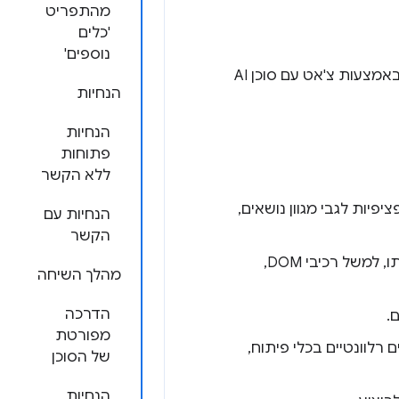
מהתפריט
'כלים
נוספים'
שעוזרת להבין את האתר ולפתור בעיות באמצעות צ'אט עם סוכן AI
הנחיות
הנחיות
פתוחות
ללא הקשר
פיות לגבי מגוון נושאים,
הנחיות עם
הקשר
מצמצם באופן אוטונומי את ההקשר הספציפי שרוצים לשוחח עליו ובוחר אותו, למשל רכיבי DOM,
מהלך השיחה
הדרכה
.
מפורטת
רלוונטיים בכלי פיתוח,
של הסוכן
הנחיות