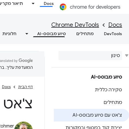
Docs
תיאור מקרים
Chrome DevTools
Docs
DevTools
מתחילים
סיוע מבוסס-AI
חלוניות
המועדפת עליך. בתרג
סיוע מבוסס-AI
דף הבית
Docs
סקירה כללית
צ'אט ע
מתחילים
צ'אט עם סיוע מבוסס-AI
Rohmer
יצירת קוד במסוף ובמקורות