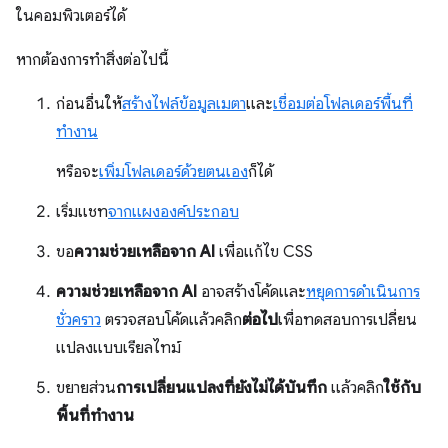
ในคอมพิวเตอร์ได้
หากต้องการทำสิ่งต่อไปนี้
ก่อนอื่นให้
สร้างไฟล์ข้อมูลเมตา
และ
เชื่อมต่อโฟลเดอร์พื้นที่
ทำงาน
หรือจะ
เพิ่มโฟลเดอร์ด้วยตนเอง
ก็ได้
เริ่มแชท
จากแผงองค์ประกอบ
ขอ
ความช่วยเหลือจาก AI
เพื่อแก้ไข CSS
ความช่วยเหลือจาก AI
อาจสร้างโค้ดและ
หยุดการดำเนินการ
ชั่วคราว
ตรวจสอบโค้ดแล้วคลิก
ต่อไป
เพื่อทดสอบการเปลี่ยน
แปลงแบบเรียลไทม์
ขยายส่วน
การเปลี่ยนแปลงที่ยังไม่ได้บันทึก
แล้วคลิก
ใช้กับ
พื้นที่ทำงาน