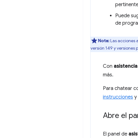
pertinent
Puede sug
de progra
Nota:
Las acciones a
versión 149 y versiones p
Con
asistencia
más.
Para chatear c
instrucciones
y 
Abre el pa
El panel de
asis