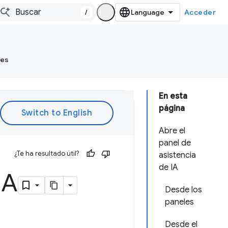
/
Acceder
tes
En esta
página
Abre el
panel de
¿Te ha resultado útil?
asistencia
de IA
IA
Desde los
paneles
Desde el