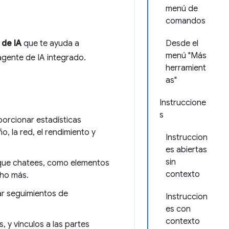
menú de
comandos
 de IA
que te ayuda a
Desde el
menú "Más
agente de IA integrado.
herramient
as"
Instruccione
s
orcionar estadísticas
o, la red, el rendimiento y
Instruccion
es abiertas
sin
 que chatees, como elementos
contexto
cho más.
ar seguimientos de
Instruccion
es con
contexto
 y vínculos a las partes