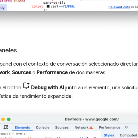
aneles
l panel con el contexto de conversación seleccionado direct
work
,
Sources
o
Performance
de dos maneras:
n el botón
Debug with AI
junto a un elemento, una solicitu
ística de rendimiento expandida.