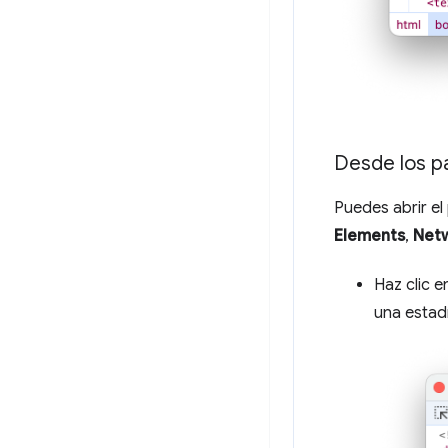
Desde los p
Puedes abrir e
Elements
,
Net
Haz clic e
una estad