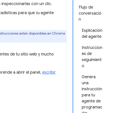
inspeccionarlas con un clic.
Flujo de
tadísticas para que
tu
agente
conversació
n
Explicación
nstrucciones están disponibles en Chrome
del agente
Instruccion
es de
uentes de tu sitio web y mucho
seguimient
o
rende a abrir el panel,
escribir
Genera
una
instrucción
para tu
agente de
programac