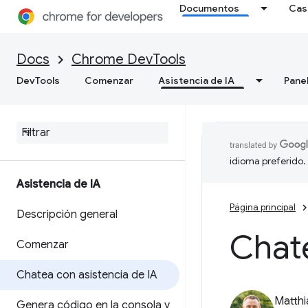
Documentos
Cas
Docs
Chrome DevTools
DevTools
Comenzar
Asistencia de IA
Pane
idioma preferido.
Asistencia de IA
Página principal
Descripción general
Chate
Comenzar
Chatea con asistencia de IA
Matth
Genera código en la consola y