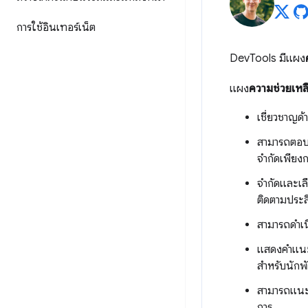
การใช้อินเทอร์เน็ต
DevTools มีแผง
แผง
ความช่วยเหล
เชี่ยวชาญด
สามารถตอบคำ
จำกัดเพียงก
จำกัดและเล
ติดตามประส
สามารถดำเน
แสดงคำแนะน
สำหรับนักพั
สามารถแนะน
การ