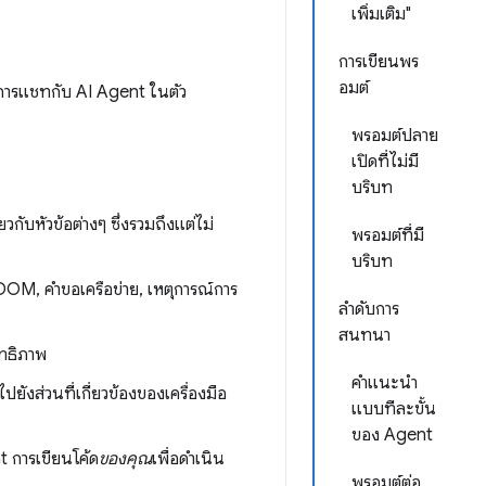
เพิ่มเติม"
การเขียนพร
อมต์
ยการแชทกับ AI Agent ในตัว
พรอมต์ปลาย
เปิดที่ไม่มี
บริบท
วกับหัวข้อต่างๆ ซึ่งรวมถึงแต่ไม่
พรอมต์ที่มี
บริบท
DOM, คำขอเครือข่าย, เหตุการณ์การ
ลำดับการ
สนทนา
ิทธิภาพ
คำแนะนำ
งส่วนที่เกี่ยวข้องของเครื่องมือ
แบบทีละขั้น
ของ Agent
 การเขียนโค้ด
ของคุณ
เพื่อดำเนิน
พรอมต์ต่อ