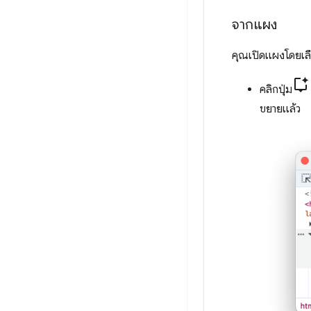
จากแผง
คุณเปิดแผงโดยเ
คลิกปุ่ม
ขยายแล้ว