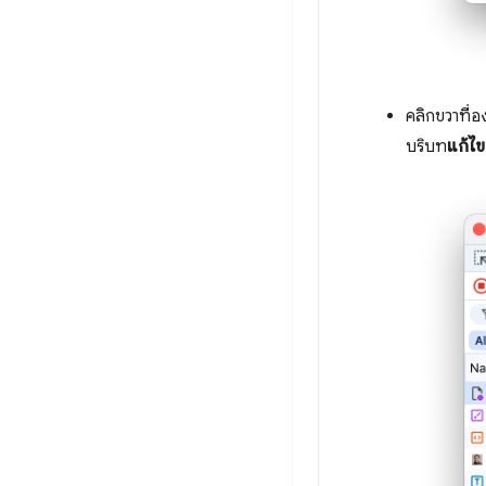
คลิกขวาที่
บริบท
แก้ไข