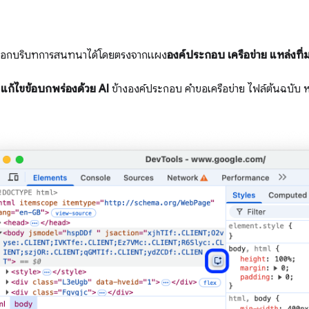
ลือกบริบทการสนทนาได้โดยตรงจากแผง
องค์ประกอบ
เครือข่าย
แหล่งที่
แก้ไขข้อบกพร่องด้วย AI
ข้างองค์ประกอบ คำขอเครือข่าย ไฟล์ต้นฉบับ หร