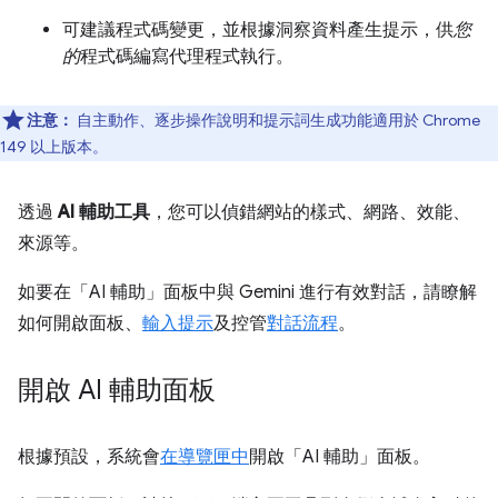
可建議程式碼變更，並根據洞察資料產生提示，供
您
的
程式碼編寫代理程式執行。
注意：
自主動作、逐步操作說明和提示詞生成功能適用於 Chrome
149 以上版本。
透過
AI 輔助工具
，您可以偵錯網站的樣式、網路、效能、
來源等。
如要在「AI 輔助」
面板中與 Gemini 進行有效對話，請瞭解
如何開啟面板、
輸入提示
及控管
對話流程
。
開啟 AI 輔助面板
根據預設，系統會
在導覽匣中
開啟「AI 輔助」
面板。