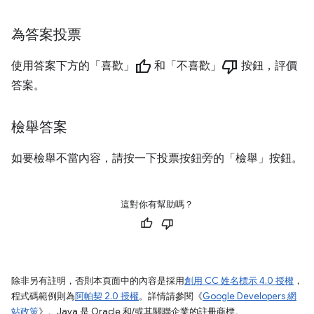
為答案投票
thumb_up
thumb_down
使用答案下方的「喜歡」
和「不喜歡」
按鈕，評價
答案。
檢舉答案
如要檢舉不當內容，請按一下投票按鈕旁的「檢舉」
按鈕。
這對你有幫助嗎？
除非另有註明，否則本頁面中的內容是採用
創用 CC 姓名標示 4.0 授權
，
程式碼範例則為
阿帕契 2.0 授權
。詳情請參閱《
Google Developers 網
站政策
》。Java 是 Oracle 和/或其關聯企業的註冊商標。