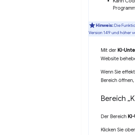
Kann Code
Programmi
Hinweis:
Die Funkti
Version 149 und höher v
Mit der
KI-Unt
Website beheb
Wenn Sie effekt
Bereich öffnen
Bereich „K
Der Bereich
KI
Klicken Sie obe