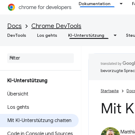
Dokumentation
F
Docs
Chrome DevTools
DevTools
Los gehts
KI-Unterstützung
Steu
bevorzugte Sprac
KI-Unterstützung
Startseite
Doc
Übersicht
Mit K
Los gehts
Mit KI-Unterstützung chatten
Matth
Code in Console und Sources