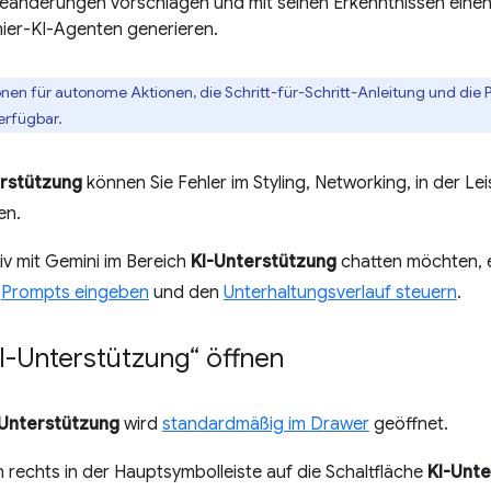
änderungen vorschlagen und mit seinen Erkenntnissen eine
er-KI-Agenten generieren.
onen für autonome Aktionen, die Schritt-für-Schritt-Anleitung und di
erfügbar.
erstützung
können Sie Fehler im Styling, Networking, in der Le
en.
iv mit Gemini im Bereich
KI-Unterstützung
chatten möchten, er
,
Prompts eingeben
und den
Unterhaltungsverlauf steuern
.
I-Unterstützung“ öffnen
-Unterstützung
wird
standardmäßig im Drawer
geöffnet.
n rechts in der Hauptsymbolleiste auf die Schaltfläche
KI-Unt