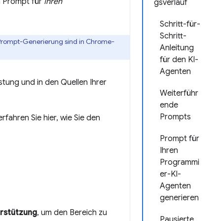
n Prompt für
Ihren
gsverlauf
Schritt-für-
Schritt-
e Prompt-Generierung sind in Chrome-
Anleitung
für den KI-
Agenten
istung und in den Quellen Ihrer
Weiterführ
ende
Prompts
fahren Sie hier, wie Sie den
Prompt für
Ihren
Programmi
er-KI-
Agenten
generieren
erstützung
, um den Bereich zu
Pausierte