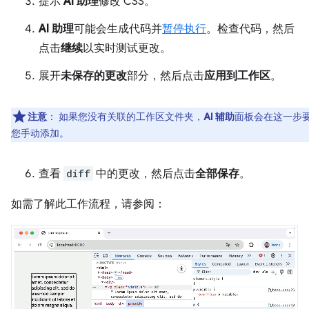
提示
AI 助理
修改 CSS。
AI 助理
可能会生成代码并
暂停执行
。检查代码，然后
点击
继续
以实时测试更改。
展开
未保存的更改
部分，然后点击
应用到工作区
。
注意
：
如果您没有关联的工作区文件夹，
AI 辅助
面板会在这一步
您手动添加。
查看
diff
中的更改，然后点击
全部保存
。
如需了解此工作流程，请参阅：