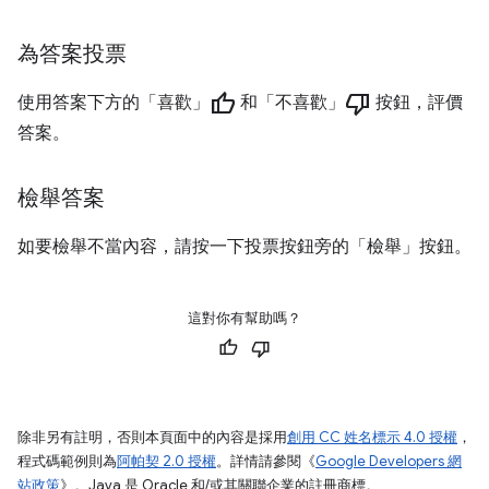
為答案投票
thumb_up
thumb_down
使用答案下方的「喜歡」
和「不喜歡」
按鈕，評價
答案。
檢舉答案
如要檢舉不當內容，請按一下投票按鈕旁的「檢舉」
按鈕。
這對你有幫助嗎？
除非另有註明，否則本頁面中的內容是採用
創用 CC 姓名標示 4.0 授權
，
程式碼範例則為
阿帕契 2.0 授權
。詳情請參閱《
Google Developers 網
站政策
》。Java 是 Oracle 和/或其關聯企業的註冊商標。