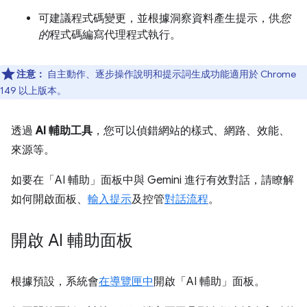
可建議程式碼變更，並根據洞察資料產生提示，供
您
的
程式碼編寫代理程式執行。
注意：
自主動作、逐步操作說明和提示詞生成功能適用於 Chrome
149 以上版本。
透過
AI 輔助工具
，您可以偵錯網站的樣式、網路、效能、
來源等。
如要在「AI 輔助」
面板中與 Gemini 進行有效對話，請瞭解
如何開啟面板、
輸入提示
及控管
對話流程
。
開啟 AI 輔助面板
根據預設，系統會
在導覽匣中
開啟「AI 輔助」
面板。