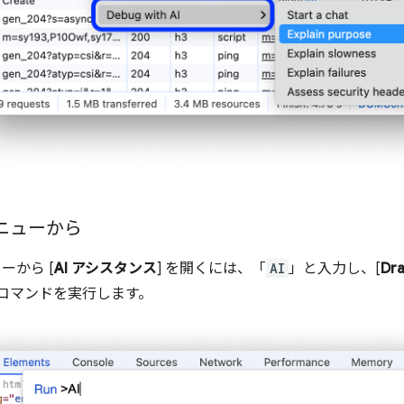
ニューから
ーから [
AI アシスタンス
] を開くには、「
AI
」と入力し、[
Dr
] コマンドを実行します。