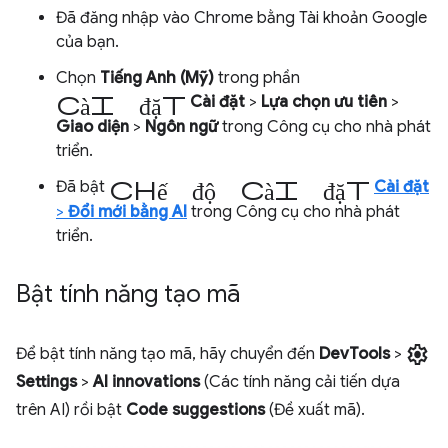
Đã đăng nhập vào Chrome bằng Tài khoản Google
của bạn.
Chọn
Tiếng Anh (Mỹ)
trong phần
cài đặt
Cài đặt
>
Lựa chọn ưu tiên
>
Giao diện
>
Ngôn ngữ
trong Công cụ cho nhà phát
triển.
chế độ cài đặt
Đã bật
Cài đặt
>
Đổi mới bằng AI
trong Công cụ cho nhà phát
triển.
Bật tính năng tạo mã
settings
Để bật tính năng tạo mã, hãy chuyển đến
DevTools
>
Settings
>
AI innovations
(Các tính năng cải tiến dựa
trên AI) rồi bật
Code suggestions
(Đề xuất mã).