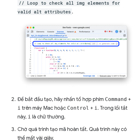
// Loop to check all img elements for
valid alt attributes
.
Để bắt đầu tạo, hãy nhấn tổ hợp phím
Command
+
i
trên máy Mac hoặc
Control
+
i
. Trong lối tắt
này,
i
là chữ thường.
Chờ quá trình tạo mã hoàn tất. Quá trình này có
thể mất vài giây.