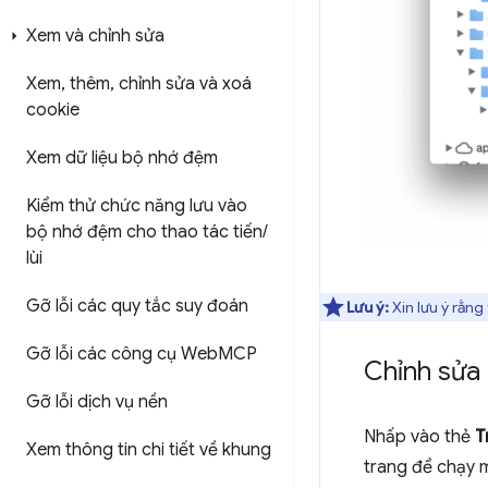
Xem và chỉnh sửa
Xem
,
thêm
,
chỉnh sửa và xoá
cookie
Xem dữ liệu bộ nhớ đệm
Kiểm thử chức năng lưu vào
bộ nhớ đệm cho thao tác tiến
/
lùi
Gỡ lỗi các quy tắc suy đoán
Lưu ý:
Xin lưu ý rằng
Gỡ lỗi các công cụ Web
MCP
Chỉnh sửa
Gỡ lỗi dịch vụ nền
Nhấp vào thẻ
T
Xem thông tin chi tiết về khung
trang để chạy 