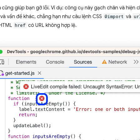
a
cũng giúp bạn gỡ lỗi. Ví dụ: công cụ này gạch chân và hiện ch
p và vấn đề khác, chẳng hạn như câu lệnh CSS
@import
và
ur
h HTML
href
có URL không hợp lệ.