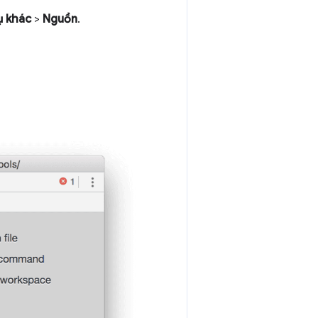
ụ khác
>
Nguồn
.