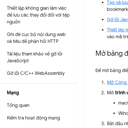
Tạo và lư
Thiết lập không gian làm việc
bookmarkl
để lưu các thay đổi đối với tệp
Gỡ lỗi Jav
nguồn
Thiết lập
Ghi đè cục bộ nội dung web
vào mã tr
và tiêu đề phản hồi HTTP
Mở bảng đ
Tài liệu tham khảo về gỡ lỗi
Java
Script
Để mở bảng điề
Gỡ lỗi C
/
C++ Web
Assembly
Mở Công c
Mạng
Mở
trình
mac
Tổng quan
Wind
Kiểm tra hoạt động mạng
Bắt đầu 