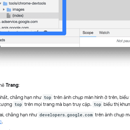
thẻ
Trang
:
hất, chẳng hạn như
top
trên ảnh chụp màn hình ở trên, biểu
 tượng
top
trên mọi trang mà bạn truy cập.
top
biểu thị khung
ai, chẳng hạn như
developers.google.com
trên ảnh chụp mà
c
.