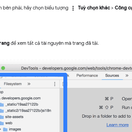
more_vert
n bên phải, hãy chọn biểu tượng
Tuỳ chọn khác
>
Công c
rang
để xem tất cả tài nguyên mà trang đã tải.