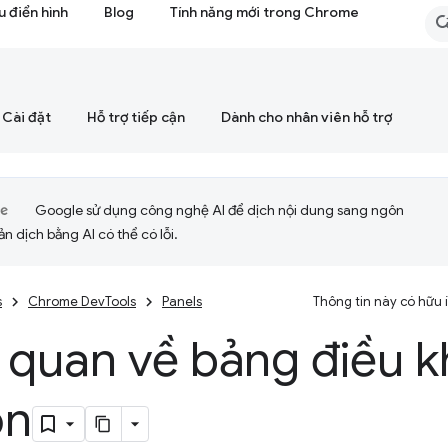
 điển hình
Blog
Tính năng mới trong Chrome
Cài đặt
Hỗ trợ tiếp cận
Dành cho nhân viên hỗ trợ
Google sử dụng công nghệ AI để dịch nội dung sang ngôn
ản dịch bằng AI có thể có lỗi.
s
Chrome DevTools
Panels
Thông tin này có hữu
 quan về bảng điều k
ồn