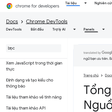
Tài liệu
Nghiên cứu
Tổng quan
Tìm hiểu về lỗi và cảnh báo
Docs
Chrome DevTools
thông qua thông tin chi tiết
DevTools
Bắt đầu
Trợ lý AI
Panels
trên bảng điều khiển
Thông điệp nhật ký
Chạy Java
Script
ngữ bạn ưu tiên. B
Xem Java
Script trong thời gian
thực
Trang chủ
Doc
Định dạng và tạo kiểu cho
Tổng
thông báo
Tài liệu tham khảo về tính năng
Ngu
Tài liệu tham khảo API