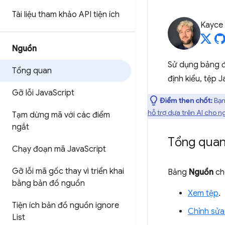
Tài liệu tham khảo API tiện ích
Kayce
Nguồn
Sử dụng bảng đ
Tổng quan
định kiểu, tệp J
Gỡ lỗi Java
Script
Điểm then chốt:
Bạn
hỗ trợ dựa trên AI cho 
Tạm dừng mã với các điểm
ngắt
Tổng qua
Chạy đoạn mã Java
Script
Gỡ lỗi mã gốc thay vì triển khai
Bảng
Nguồn
ch
bằng bản đồ nguồn
Xem tệp
.
Tiện ích bản đồ nguồn ignore
Chỉnh sửa
List