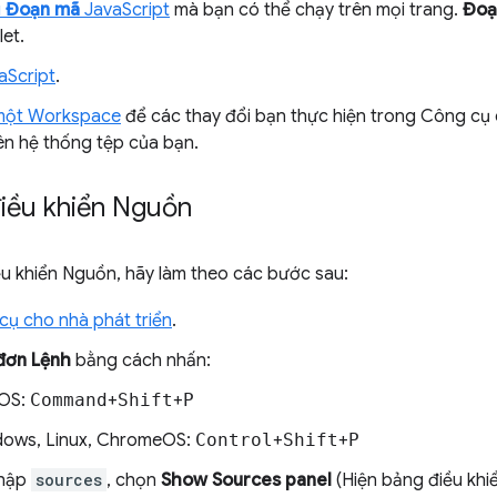
u
Đoạn mã
JavaScript
mà bạn có thể chạy trên mọi trang.
Đoạ
et.
aScript
.
 một Workspace
để các thay đổi bạn thực hiện trong Công cụ 
ên hệ thống tệp của bạn.
iều khiển Nguồn
u khiển Nguồn, hãy làm theo các bước sau:
ụ cho nhà phát triển
.
 đơn Lệnh
bằng cách nhấn:
OS:
Command
+
Shift
+
P
ows, Linux, ChromeOS:
Control
+
Shift
+
P
nhập
sources
, chọn
Show Sources panel
(Hiện bảng điều khi