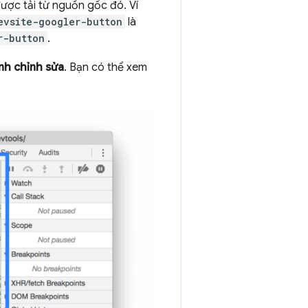
được tải từ nguồn gốc đó. Ví
evsite-googler-button
là
r-button
.
ình chỉnh sửa
. Bạn có thể xem