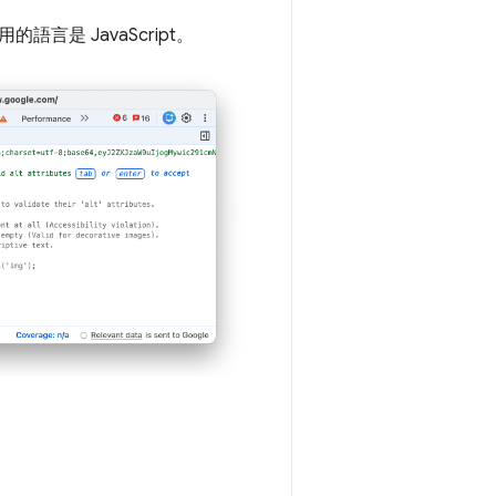
言是 JavaScript。