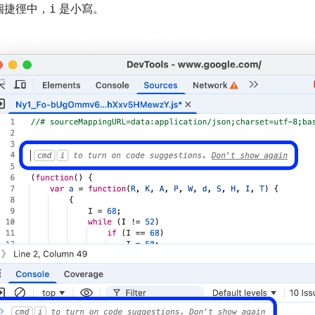
個捷徑中，
i
是小寫。