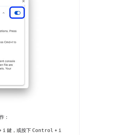
作：
+
i
鍵，或按下
Control
+
i