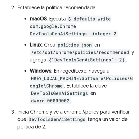
Establece la política recomendada.
macOS
: Ejecuta
$ defaults write
com.google.Chrome
DevToolsGenAiSettings -integer 2
.
Linux
: Crea
policies.json
en
/etc/opt/chrome/policies/recommended
y
agrega
{"DevToolsGenAiSettings": 2}
.
Windows
: En regedit.exe, navega a
HKEY_LOCAL_MACHINE\Software\Policies\G
oogle\Chrome
. Establece la clave
DevToolsGenAiSettings
en
dword:00000002
.
Inicia Chrome y ve a chrome://policy para verificar
que
DevToolsGenAiSettings
tenga un valor de
política de 2.