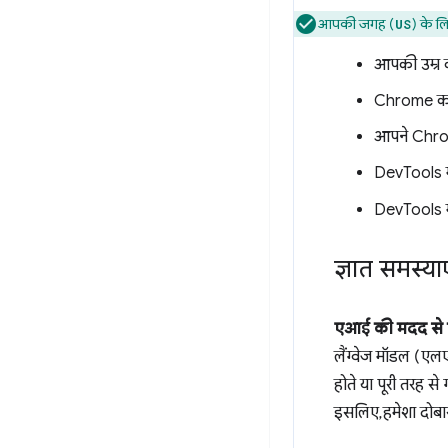
आपकी जगह (
) के लि
US
आपकी उम्र क
Chrome का स
आपने Chrom
DevTools म
DevTools म
ज्ञात समस्याए
एआई की मदद से 
लैंग्वेज मॉडल (एल
होते या पूरी तरह स
इसलिए, हमेशा दोबारा