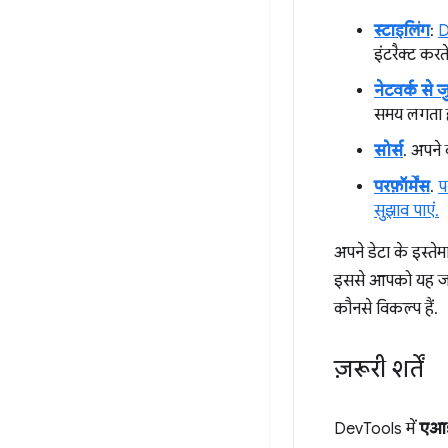
स्टाइलिंग
:
D
इंटरैक्ट करत
नेटवर्क से ज
समय लगता है य
सोर्स
. अपने 
परफ़ॉर्मेंस
.
प
सुझाव पाएं.
अपने डेटा के इस्तेमा
इससे आपको यह जानन
कौनसे विकल्प हैं.
ज़रूरी शर्तें
DevTools में
एआई