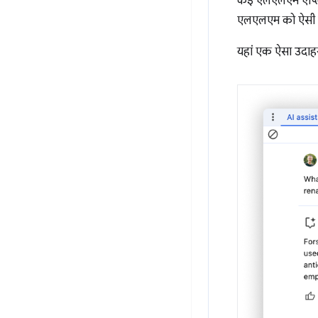
कई एलएलएम ऐप्लिकेश
एलएलएम को ऐसी निर
यहां एक ऐसा उदाहर