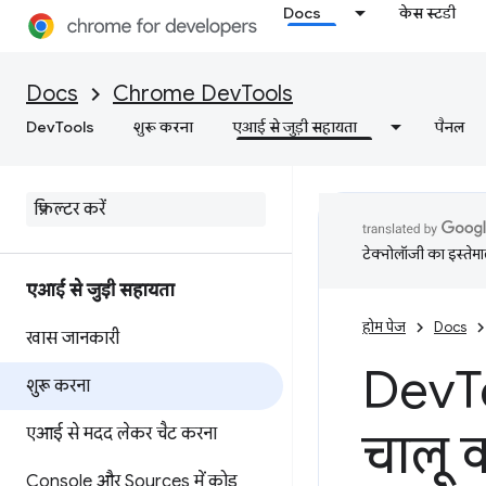
Docs
केस स्टडी
Docs
Chrome DevTools
DevTools
शुरू करना
एआई से जुड़ी सहायता
पैनल
टेक्नोलॉजी का इस्तेमाल
एआई से जुड़ी सहायता
होम पेज
Docs
खास जानकारी
Dev
T
शुरू करना
एआई से मदद लेकर चैट करना
चालू 
Console और Sources में कोड